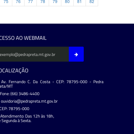
75
76
77
78
79
80
81
82
evious
CESSO AO WEBMAIL
OCALIZAÇÃO
Av. Fernando C. Da Costa - CEP: 78795-000 - Pedra
reta/MT
Fone: (66) 3486-4400
ouvidoria@pedrapreta.mt.gov.br
CEP: 78795-000
Atendimento: Das 12h às 18h,
 Segunda à Sexta.