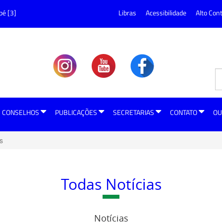
pé [3]
Libras
Acessibilidade
Alto Con
CONSELHOS
PUBLICAÇÕES
SECRETARIAS
CONTATO
OU
s
Todas Notícias
Notícias