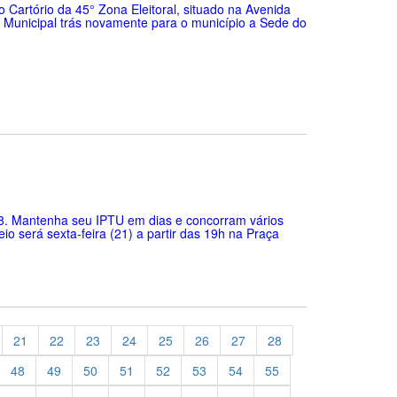
o Cartório da 45° Zona Eleitoral, situado na Avenida
o Municipal trás novamente para o município a Sede do
18. Mantenha seu IPTU em dias e concorram vários
eio será sexta-feira (21) a partir das 19h na Praça
21
22
23
24
25
26
27
28
48
49
50
51
52
53
54
55