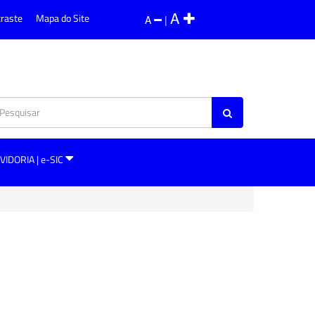
A
traste
Mapa do Site
A
|
VIDORIA | e-SIC