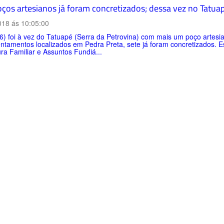
oços artesianos já foram concretizados; dessa vez no Tatua
018 ás 10:05:00
) foi à vez do Tatuapé (Serra da Petrovina) com mais um poço artesi
tamentos localizados em Pedra Preta, sete já foram concretizados. E
ura Familiar e Assuntos Fundiá...