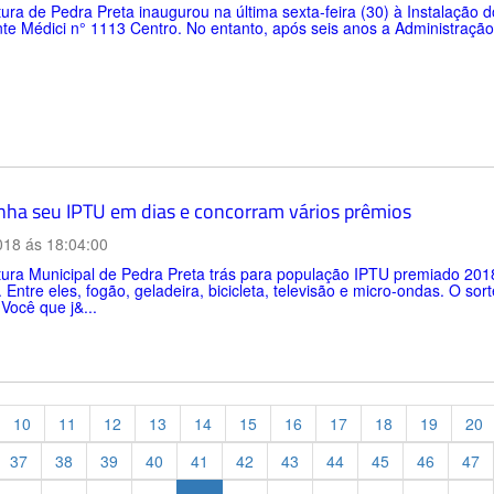
tura de Pedra Preta inaugurou na última sexta-feira (30) à Instalação d
te Médici n° 1113 Centro. No entanto, após seis anos a Administraçã
ha seu IPTU em dias e concorram vários prêmios
018 ás 18:04:00
itura Municipal de Pedra Preta trás para população IPTU premiado 20
 Entre eles, fogão, geladeira, bicicleta, televisão e micro-ondas. O sort
 Você que j&...
10
11
12
13
14
15
16
17
18
19
20
37
38
39
40
41
42
43
44
45
46
47