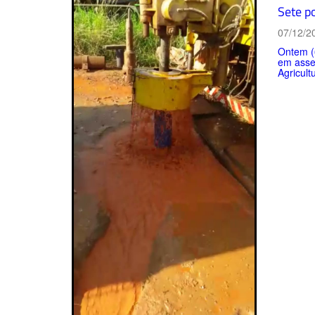
Sete p
07/12/2
Ontem (6
em assen
Agricult