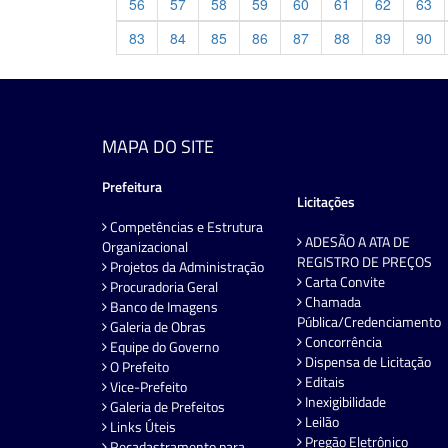
56
57
58
59
60
61
62
63
83
84
85
86
87
88
89
90
MAPA DO SITE
Prefeitura
Licitações
Competências e Estrutura
ADESÃO A ATA DE
Organizacional
REGISTRO DE PREÇOS
Projetos da Administração
Carta Convite
Procuradoria Geral
Chamada
Banco de Imagens
Pública/Credenciamento
Galeria de Obras
Concorrência
Equipe do Governo
Dispensa de Licitação
O Prefeito
Editais
Vice-Prefeito
Inexigibilidade
Galeria de Prefeitos
Leilão
Links Úteis
Pregão Eletrônico
Recadastramento para