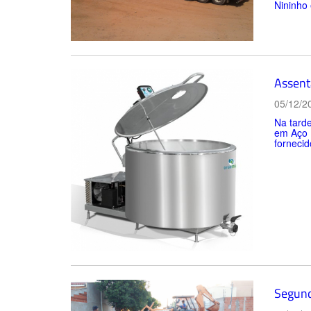
Nininho 
Assent
05/12/2
Na tarde
em Aço I
fornecid
Segund