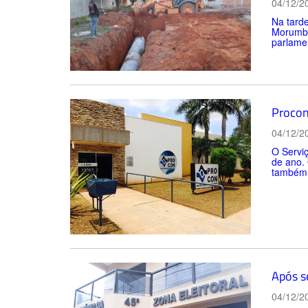
04/12/2
Na tard
Morumbi
parlamen
Procon
04/12/2
O Servi
de ano. 
também 
Após se
04/12/2