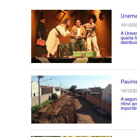
Unemat
10/12/2
A Unive
quarta-f
distribu
Pavime
10/12/2
A segun
ritmo ac
importân