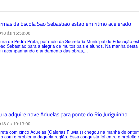
ormas da Escola São Sebastião estão em ritmo acelerado
018 ás 15:58:00
tura de Pedra Preta, por meio da Secretaria Municipal de Educação es
 São Sebastião para a alegria de muitos pais e alunos. Na manhã desta q
am acompanhando o andamento das obras,...
tura adquire nove Aduelas para ponte do Rio Juriguinho
018 ás 10:13:00
eta com cinco Aduelas (Galerias Fluviais) chegou na manhã de ontem 
 com o problema daquela região. Essa conquista foi entre o prefeito 