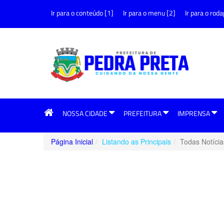
Ir para o conteúdo [1]
Ir para o menu [2]
Ir para o roda
NOSSA CIDADE
PREFEITURA
IMPRENSA
Página Inicial
Listando as Principais
Todas Notícia