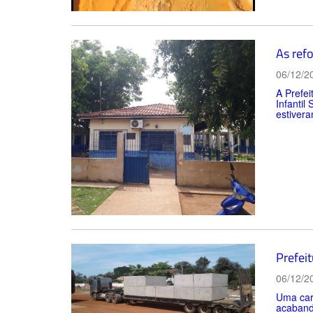
As ref
06/12/2
A Prefei
Infantil
estiver
Prefei
06/12/2
Uma carr
acabando