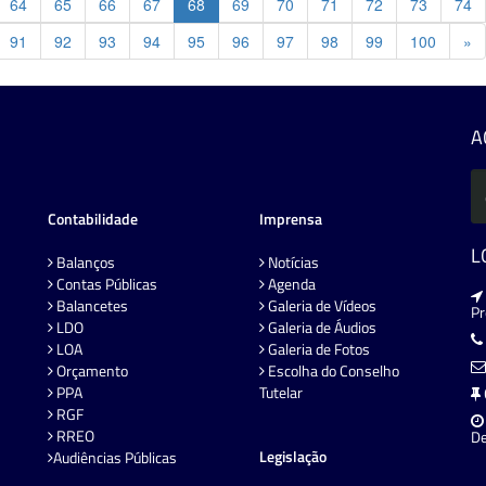
64
65
66
67
68
69
70
71
72
73
74
Pr
91
92
93
94
95
96
97
98
99
100
»
A
Contabilidade
Imprensa
L
Balanços
Notícias
Contas Públicas
Agenda
Balancetes
Galeria de Vídeos
P
LDO
Galeria de Áudios
LOA
Galeria de Fotos
Orçamento
Escolha do Conselho
PPA
Tutelar
RGF
RREO
De
Legislação
Audiências Públicas