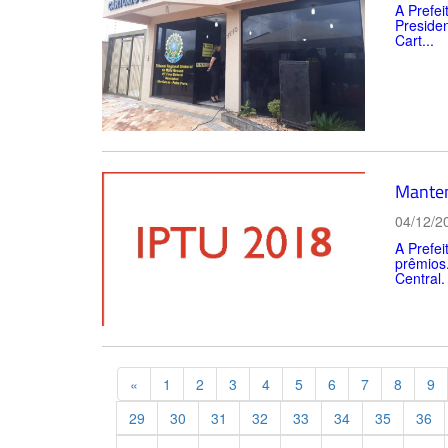
A Prefei
Presiden
Cart...
Manten
04/12/2
A Prefe
prêmios.
Central.
Previous
«
1
2
3
4
5
6
7
8
9
29
30
31
32
33
34
35
36