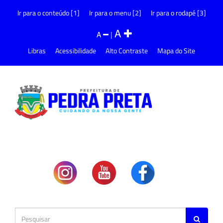
Ir para o conteúdo [1]
Ir para o menu [2]
Ir para o rodapé [3]
A
A
|
Libras
Acessibilidade
Alto Contraste
Mapa do Site