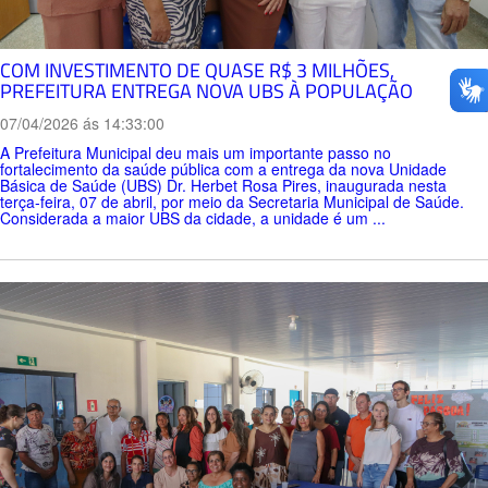
COM INVESTIMENTO DE QUASE R$ 3 MILHÕES,
PREFEITURA ENTREGA NOVA UBS À POPULAÇÃO
07/04/2026 ás 14:33:00
A Prefeitura Municipal deu mais um importante passo no
fortalecimento da saúde pública com a entrega da nova Unidade
Básica de Saúde (UBS) Dr. Herbet Rosa Pires, inaugurada nesta
terça-feira, 07 de abril, por meio da Secretaria Municipal de Saúde.
Considerada a maior UBS da cidade, a unidade é um ...