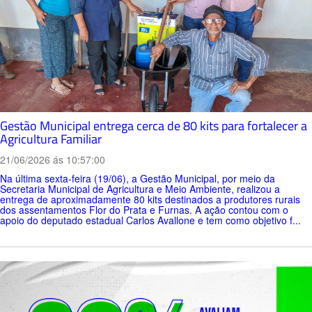
Gestão Municipal entrega cerca de 80 kits para fortalecer a
Agricultura Familiar
21/06/2026 ás 10:57:00
Na última sexta-feira (19/06), a Gestão Municipal, por meio da
Secretaria Municipal de Agricultura e Meio Ambiente, realizou a
entrega de aproximadamente 80 kits destinados a produtores rurais
dos assentamentos Flor do Prata e Furnas. A ação contou com o
apoio do deputado estadual Carlos Avallone e tem como objetivo f...