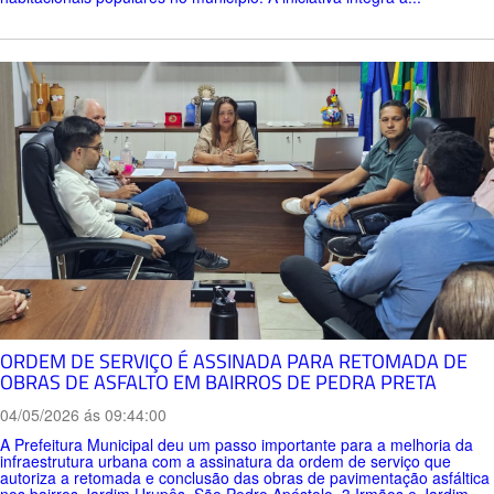
ORDEM DE SERVIÇO É ASSINADA PARA RETOMADA DE
OBRAS DE ASFALTO EM BAIRROS DE PEDRA PRETA
04/05/2026 ás 09:44:00
A Prefeitura Municipal deu um passo importante para a melhoria da
infraestrutura urbana com a assinatura da ordem de serviço que
autoriza a retomada e conclusão das obras de pavimentação asfáltica
nos bairros Jardim Urupês, São Pedro Apóstolo, 3 Irmãos e Jardim