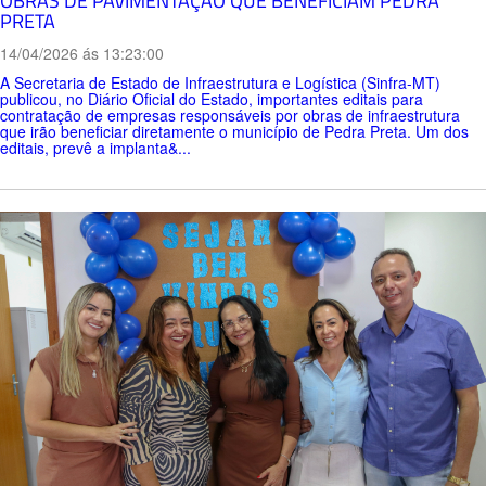
OBRAS DE PAVIMENTAÇÃO QUE BENEFICIAM PEDRA
PRETA
14/04/2026 ás 13:23:00
A Secretaria de Estado de Infraestrutura e Logística (Sinfra-MT)
publicou, no Diário Oficial do Estado, importantes editais para
contratação de empresas responsáveis por obras de infraestrutura
que irão beneficiar diretamente o município de Pedra Preta. Um dos
editais, prevê a implanta&...