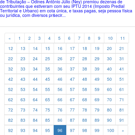
de Tributação – Odines Antônio Júlio (Ney) premiou dezenas de
contribuintes que estiveram com seu IPTU 2014 (Imposto Predial
Territorial e Urbano) em cota única, e taxas pagas, seja pessoa física
ou jurídica, com diversos pr&ecir...
Previous
«
1
2
3
4
5
6
7
8
9
10
11
12
13
14
15
16
17
18
19
20
21
22
23
24
25
26
27
28
29
30
31
32
33
34
35
36
37
38
39
40
41
42
43
44
45
46
47
48
49
50
51
52
53
54
55
56
57
58
59
60
61
62
63
64
65
66
67
68
69
70
71
72
73
74
75
76
77
78
79
80
81
82
83
84
85
86
87
88
89
90
91
Previ
92
93
94
95
96
97
98
99
100
»