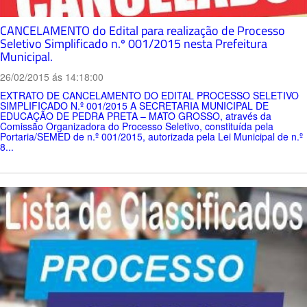
CANCELAMENTO do Edital para realização de Processo
Seletivo Simplificado n.º 001/2015 nesta Prefeitura
Municipal.
26/02/2015 ás 14:18:00
EXTRATO DE CANCELAMENTO DO EDITAL PROCESSO SELETIVO
SIMPLIFICADO N.º 001/2015 A SECRETARIA MUNICIPAL DE
EDUCAÇÃO DE PEDRA PRETA – MATO GROSSO, através da
Comissão Organizadora do Processo Seletivo, constituída pela
Portaria/SEMED de n.º 001/2015, autorizada pela Lei Municipal de n.º
8...