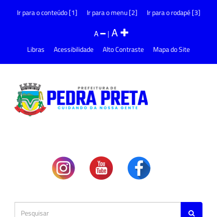
Ir para o conteúdo [1]
Ir para o menu [2]
Ir para o rodapé [3]
A
A
|
Libras
Acessibilidade
Alto Contraste
Mapa do Site