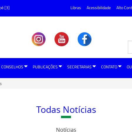
pé [3]
Libras
Acessibilidade
Alto Con
CONSELHOS
PUBLICAÇÕES
SECRETARIAS
CONTATO
OU
s
Todas Notícias
Notícias