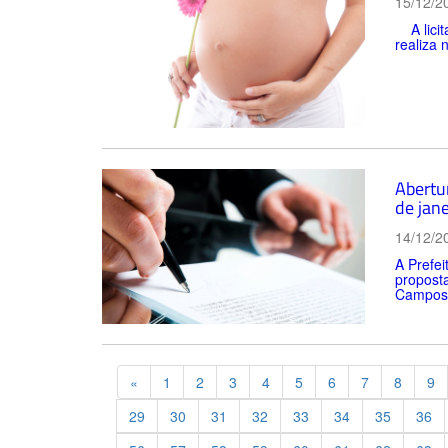
15/12/2
A licit
realiza 
Abertu
de jane
14/12/2
A Prefei
proposta
Campos S
Previous
«
1
2
3
4
5
6
7
8
9
29
30
31
32
33
34
35
36