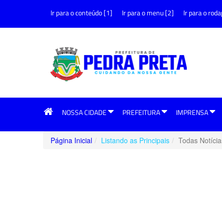
Ir para o conteúdo [1]
Ir para o menu [2]
Ir para o roda
NOSSA CIDADE
PREFEITURA
IMPRENSA
Página Inicial
Listando as Principais
Todas Notícia