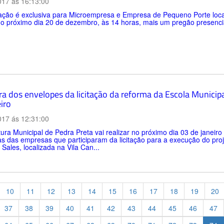
017 ás 16:13:00
ação é exclusiva para Microempresa e Empresa de Pequeno Porte locai
no próximo dia 20 de dezembro, às 14 horas, mais um pregão presencial.
ra dos envelopes da licitação da reforma da Escola Munici
iro
017 ás 12:31:00
tura Municipal de Pedra Preta vai realizar no próximo dia 03 de janei
s das empresas que participaram da licitação para a execução do proj
ales, localizada na Vila Can...
10
11
12
13
14
15
16
17
18
19
20
37
38
39
40
41
42
43
44
45
46
47