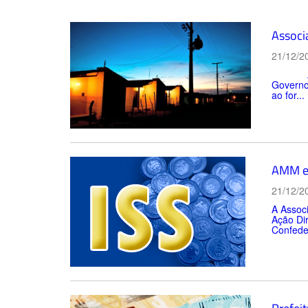
Associa
21/12/2
A Assoc
Governo 
ao for...
AMM en
21/12/2
A Assoc
Ação Dir
Confede