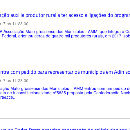
ção auxilia produtor rural a ter acesso a ligações do progr
017 ás 11:28:00
iação Mato-grossense dos Municípios - AMM, que integra o Comi
Federal, orientou cerca de quatro mil produtores rurais, em 2017, s
tra com pedido para representar os municípios em Adin so
017 ás 11:23:00
iação Mato-grossense dos Municípios – AMM entrou com um pedido de
eta de Inconstitucionalidade nº5835 proposta pela Confederação Nacio
ra&cce...