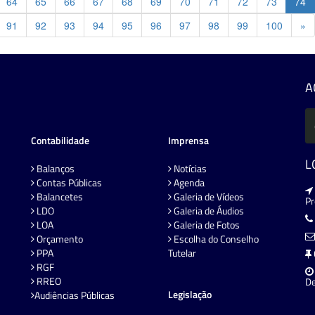
64
65
66
67
68
69
70
71
72
73
74
Pr
91
92
93
94
95
96
97
98
99
100
»
A
Contabilidade
Imprensa
L
Balanços
Notícias
Contas Públicas
Agenda
Balancetes
Galeria de Vídeos
P
LDO
Galeria de Áudios
LOA
Galeria de Fotos
Orçamento
Escolha do Conselho
PPA
Tutelar
RGF
RREO
De
Legislação
Audiências Públicas