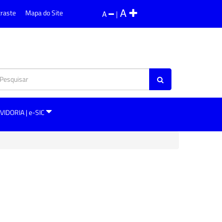
A
traste
Mapa do Site
A
|
VIDORIA | e-SIC