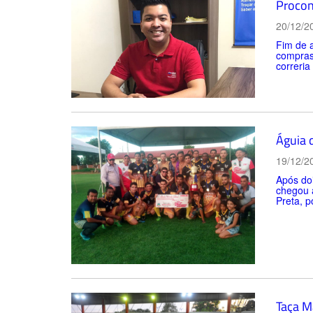
Procon
20/12/2
Fim de 
compras
correria
Águia 
19/12/2
Após doi
chegou a
Preta, p
Taça M