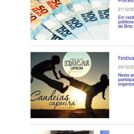
Prefei
21/12/2
Em razã
públicos
de Brito
Festiv
20/12/2
Nesta se
particip
organiza