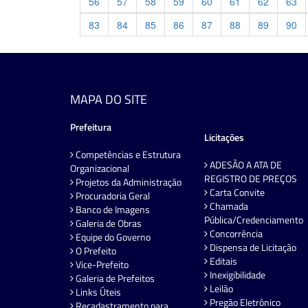
56
57
58
59
60
61
62
63
83
84
85
86
87
88
89
90
MAPA DO SITE
Prefeitura
Licitações
Competências e Estrutura
ADESÃO A ATA DE
Organizacional
REGISTRO DE PREÇOS
Projetos da Administração
Carta Convite
Procuradoria Geral
Chamada
Banco de Imagens
Pública/Credenciamento
Galeria de Obras
Concorrência
Equipe do Governo
Dispensa de Licitação
O Prefeito
Editais
Vice-Prefeito
Inexigibilidade
Galeria de Prefeitos
Leilão
Links Úteis
Pregão Eletrônico
Recadastramento para