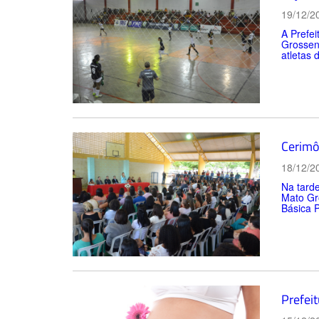
19/12/2
A Prefei
Grossen
atletas 
Cerimô
18/12/2
Na tarde
Mato Gr
Básica P
Prefeit