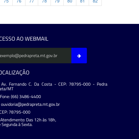
75
76
77
78
79
80
81
82
evious
CESSO AO WEBMAIL
OCALIZAÇÃO
Av. Fernando C. Da Costa - CEP: 78795-000 - Pedra
reta/MT
Fone: (66) 3486-4400
ouvidoria@pedrapreta.mt.gov.br
CEP: 78795-000
Atendimento: Das 12h às 18h,
 Segunda à Sexta.