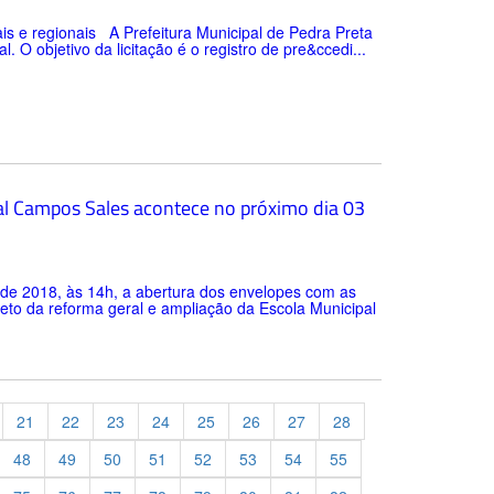
s e regionais A Prefeitura Municipal de Pedra Preta
 O objetivo da licitação é o registro de pre&ccedi...
pal Campos Sales acontece no próximo dia 03
ro de 2018, às 14h, a abertura dos envelopes com as
eto da reforma geral e ampliação da Escola Municipal
21
22
23
24
25
26
27
28
48
49
50
51
52
53
54
55