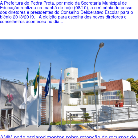
A Prefeitura de Pedra Preta, por meio da Secretaria Municipal de
Educação realizou na manhã de hoje (08/10), a cerimônia de posse
dos diretores e presidentes do Conselho Deliberativo Escolar para o
biênio 2018/2019. A eleição para escolha dos novos diretores e
conselheiros aconteceu no dia...
AMM pede esclarecimentos sobre retenção de recursos do