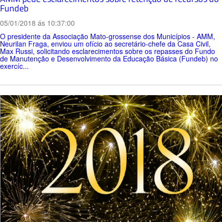
Fundeb
05/01/2018 ás 10:37:00
O presidente da Associação Mato-grossense dos Municípios - AMM,
Neurilan Fraga, enviou um ofício ao secretário-chefe da Casa Civil,
Max Russi, solicitando esclarecimentos sobre os repasses do Fundo
de Manutenção e Desenvolvimento da Educação Básica (Fundeb) no
exercíc...