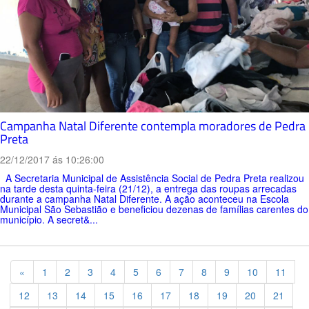
Campanha Natal Diferente contempla moradores de Pedra
Preta
22/12/2017 ás 10:26:00
A Secretaria Municipal de Assistência Social de Pedra Preta realizou
na tarde desta quinta-feira (21/12), a entrega das roupas arrecadas
durante a campanha Natal Diferente. A ação aconteceu na Escola
Municipal São Sebastião e beneficiou dezenas de famílias carentes do
município. A secret&...
Previous
«
1
2
3
4
5
6
7
8
9
10
11
12
13
14
15
16
17
18
19
20
21