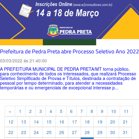
Prefeitura de Pedra Preta abre Processo Seletivo Ano 2022
03/03/2022 ás 21:40:00
A PREFEITURA MUNICIPAL DE PEDRA PRETA/MT torna público,
para conhecimento de todos os interessados, que realizará Processo
Seletivo Simplificado de Provas e Títulos, destinada a contratação de
pessoal por tempo determinado, para atender a necessidades
temporárias e ou emergenciais de excepcional interesse p...
Previous
«
1
2
3
4
5
6
7
8
9
10
11
12
13
14
15
16
17
18
19
20
21
22
23
24
25
26
27
28
29
30
31