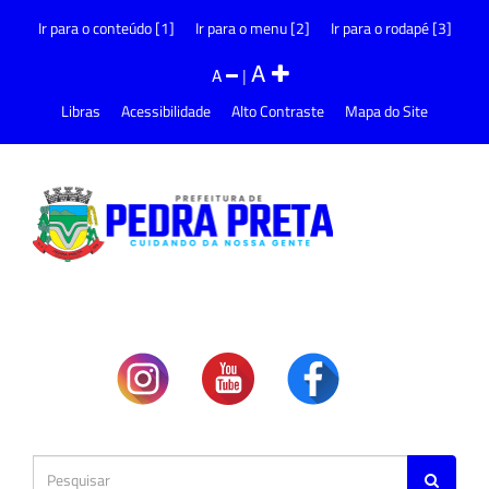
Ir para o conteúdo [1]
Ir para o menu [2]
Ir para o rodapé [3]
A
A
|
Libras
Acessibilidade
Alto Contraste
Mapa do Site