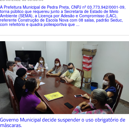
A Prefeitura Municipal de Pedra Preta, CNPJ nº 03.773.942/0001-09,
torna público que requereu junto a Secretaria de Estado de Meio
Ambiente (SEMA), a Licença por Adesão e Compromisso (LAC),
referente Construção de Escola Nova com 08 salas, padrão Seduc,
com refeitório e quadra poliesportiva que ...
Governo Municipal decide suspender o uso obrigatório de
máscaras.