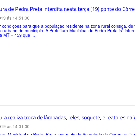
ura de Pedra Preta interdita nesta terça (19) ponte do Cór
019 ás 14:51:00
 condições para que a população residente na zona rural consiga, de 
o urbano do município. A Prefeitura Municipal de Pedra Preta irá interd
a MT – 459 que ...
ura realiza troca de lâmpadas, reles, soquete, e reatores na
019 ás 14:01:00
tura Municipal de Pedra Preta, por meio da Secretaria de Obras reali