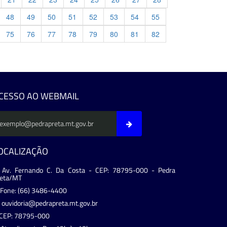
48
49
50
51
52
53
54
55
75
76
77
78
79
80
81
82
evious
CESSO AO WEBMAIL
OCALIZAÇÃO
Av. Fernando C. Da Costa - CEP: 78795-000 - Pedra
reta/MT
Fone: (66) 3486-4400
ouvidoria@pedrapreta.mt.gov.br
CEP: 78795-000