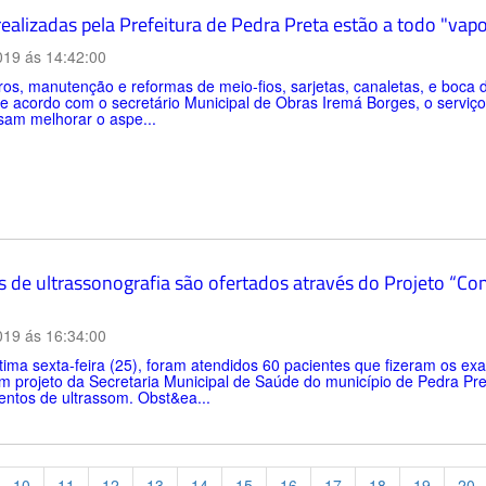
ealizadas pela Prefeitura de Pedra Preta estão a todo "vapo
019 ás 14:42:00
os, manutenção e reformas de meio-fios, sarjetas, canaletas, e boca 
e acordo com o secretário Municipal de Obras Iremá Borges, o serviç
sam melhorar o aspe...
 de ultrassonografia são ofertados através do Projeto “Con
019 ás 16:34:00
tima sexta-feira (25), foram atendidos 60 pacientes que fizeram os e
 um projeto da Secretaria Municipal de Saúde do município de Pedra Pre
ntos de ultrassom. Obst&ea...
10
11
12
13
14
15
16
17
18
19
20