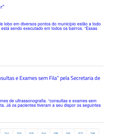
r"
de lobo em diversos pontos do município estão a todo
o está sendo executado em todos os bairros. “Essas
sultas e Exames sem Fila” pela Secretaria de
xames de ultrassonografia. “consultas e exames sem
ta. Já os pacientes tiveram a seu dispor os seguintes
21
22
23
24
25
26
27
28