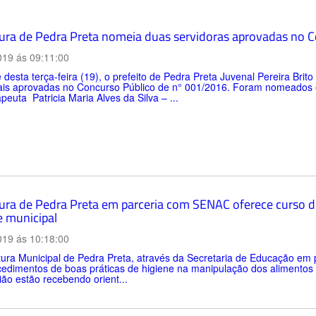
tura de Pedra Preta nomeia duas servidoras aprovadas no 
019 ás 09:11:00
 desta terça-feira (19), o prefeito de Pedra Preta Juvenal Pereira Bri
ais aprovadas no Concurso Público de n° 001/2016. Foram nomeados e
apeuta Patricia Maria Alves da Silva – ...
tura de Pedra Preta em parceria com SENAC oferece curso d
e municipal
019 ás 10:18:00
itura Municipal de Pedra Preta, através da Secretaria de Educação e
edimentos de boas práticas de higiene na manipulação dos alimentos 
ão estão recebendo orient...