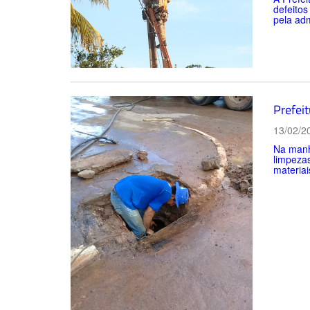
defeitos
pela adm
Prefeit
13/02/2
Na manhã
limpezas
materiai