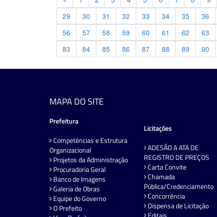
29
30
31
32
33
34
35
36
56
57
58
59
60
61
62
63
83
84
85
86
87
88
89
90
MAPA DO SITE
Prefeitura
Licitações
Competências e Estrutura
ADESÃO A ATA DE
Organizacional
REGISTRO DE PREÇOS
Projetos da Administração
Carta Convite
Procuradoria Geral
Chamada
Banco de Imagens
Pública/Credenciamento
Galeria de Obras
Concorrência
Equipe do Governo
Dispensa de Licitação
O Prefeito
Editais