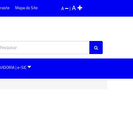
A
traste
Mapa do Site
A
|
VIDORIA | e-SIC