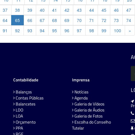
37
38
39
40
41
42
43
44
45
46
47
64
65
66
67
68
69
70
71
72
73
74
Pr
91
92
93
94
95
96
97
98
99
100
»
A
Contabilidade
Imprensa
L
Balanços
Notícias
Contas Públicas
Agenda
Balancetes
Galeria de Vídeos
P
LDO
Galeria de Áudios
LOA
Galeria de Fotos
Orçamento
Escolha do Conselho
PPA
Tutelar
RGF