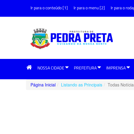
Ir para o conteúdo [1]
Ir para o menu [2]
Ir para o roda
NOSSA CIDADE
PREFEITURA
IMPRENSA
Página Inicial
Listando as Principais
Todas Notícia