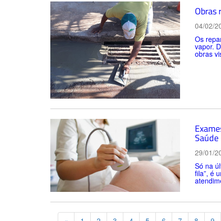
Obras r
04/02/2
Os repar
vapor. D
obras vi
Exames
Saúde
29/01/2
Só na úl
fila”, é
atendime
Previous
«
1
2
3
4
5
6
7
8
9