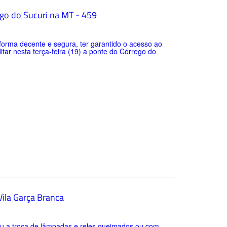
rego do Sucuri na MT - 459
forma decente e segura, ter garantido o acesso ao
itar nesta terça-feira (19) a ponte do Córrego do
 Vila Garça Branca
zou a troca de lâmpadas e reles queimados ou com