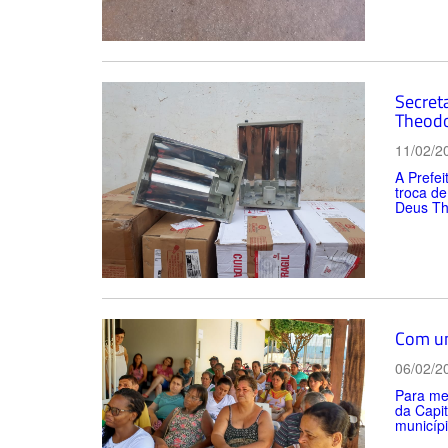
Secreta
Theodo
11/02/2
A Prefei
troca de
Deus Th
Com um
06/02/2
Para me
da Capit
municíp