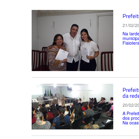
Prefei
21/02/2
Na tarde
municip
Fisioter
Prefei
da red
20/02/2
A Prefe
dos proc
Na ocasi