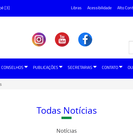
pé [3]
Libras
Acessibilidade
Alto Con
CONSELHOS
PUBLICAÇÕES
SECRETARIAS
CONTATO
OU
s
Todas Notícias
Notícias