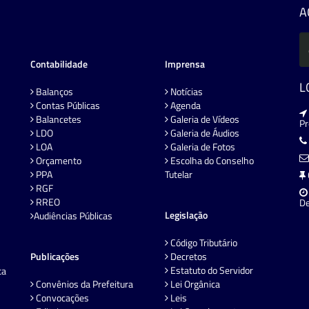
A
Contabilidade
Imprensa
L
Balanços
Notícias
Contas Públicas
Agenda
Balancetes
Galeria de Vídeos
P
LDO
Galeria de Áudios
LOA
Galeria de Fotos
Orçamento
Escolha do Conselho
PPA
Tutelar
RGF
RREO
De
Legislação
Audiências Públicas
Código Tributário
Publicações
Decretos
Estatuto do Servidor
ta
Convênios da Prefeitura
Lei Orgânica
Convocações
Leis