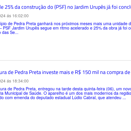
de 25% da construção do (PSF) no Jardim Urupês já foi concl
024 ás 16:02:00
ípio de Pedra Preta ganhará nos próximos meses mais uma unidade 
– PSF Jardim Urupês segue em ritmo acelerado e 25% da obra já foi con
 das Se...
tura de Pedra Preta investe mais e R$ 150 mil na compra de 
024 ás 18:34:00
tura de Pedra Preta, entregou na tarde desta quinta-feira (06), um n
ia Municipal de Saúde. O aparelho é um dos mais modernos da região.
ado com emenda do deputado estadual Lúdio Cabral, que atendeu ...