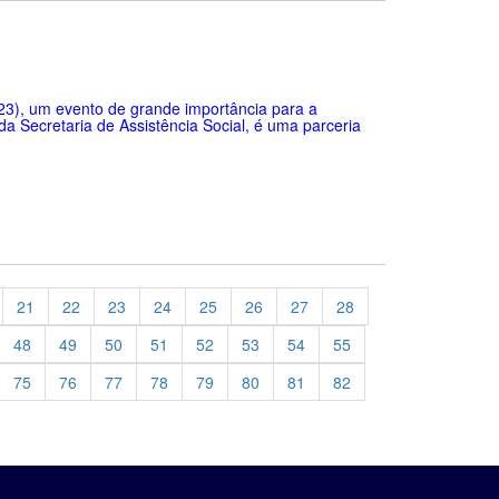
(23), um evento de grande importância para a
da Secretaria de Assistência Social, é uma parceria
21
22
23
24
25
26
27
28
48
49
50
51
52
53
54
55
75
76
77
78
79
80
81
82
evious