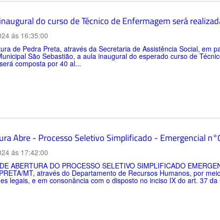
 inaugural do curso de Técnico de Enfermagem será realiza
024 ás 16:35:00
tura de Pedra Preta, através da Secretaria de Assistência Social, em 
Municipal São Sebastião, a aula inaugural do esperado curso de Técn
 será composta por 40 al...
tura Abre - Processo Seletivo Simplificado - Emergencial 
024 ás 17:42:00
 DE ABERTURA DO PROCESSO SELETIVO SIMPLIFICADO EMERGENC
RETA/MT, através do Departamento de Recursos Humanos, por meio d
ões legais, e em consonância com o disposto no inciso IX do art. 37 da 