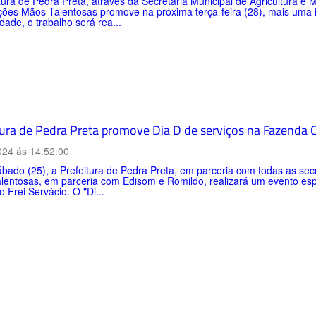
tura de Pedra Preta, através da Secretaria Municipal de Agricultura 
ões Mãos Talentosas promove na próxima terça-feira (28), mais uma i
dade, o trabalho será rea...
tura de Pedra Preta promove Dia D de serviços na Fazenda C
024 ás 14:52:00
bado (25), a Prefeitura de Pedra Preta, em parceria com todas as sec
lentosas, em parceria com Edisom e Romildo, realizará um evento esp
o Frei Servácio. O "Di...