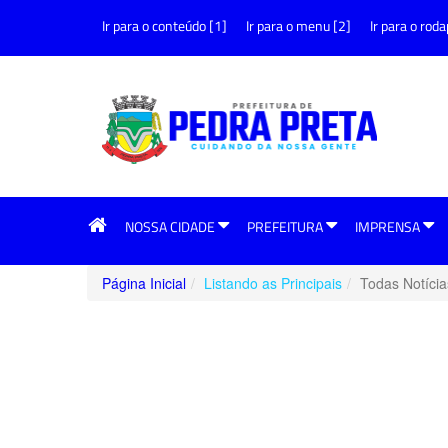
Ir para o conteúdo [1]
Ir para o menu [2]
Ir para o roda
NOSSA CIDADE
PREFEITURA
IMPRENSA
Página Inicial
Listando as Principais
Todas Notícia