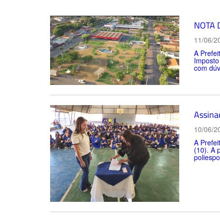
NOTA D
11/06/2
A Prefe
Imposto 
com dúvi
Assina
10/06/2
A Prefei
(10). A 
poliespo