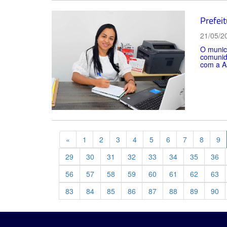
Prefei
21/05/2
O municí
comunida
com a As
Previous
«
1
2
3
4
5
6
7
8
9
29
30
31
32
33
34
35
36
56
57
58
59
60
61
62
63
83
84
85
86
87
88
89
90