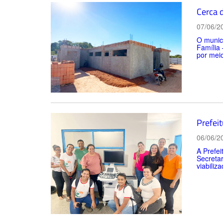
Cerca 
07/06/2
O munic
Família 
por meio
Prefei
06/06/2
A Prefei
Secretar
viabiliz