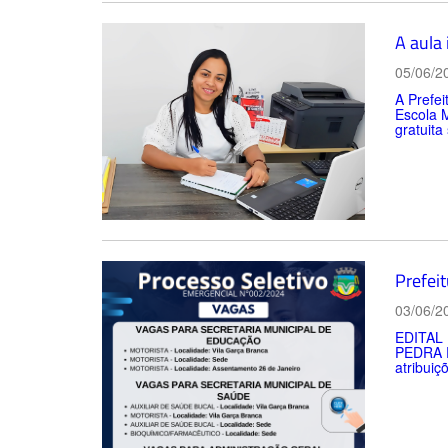
A aula
05/06/2
A Prefei
Escola 
gratuita
Prefei
03/06/2
EDITAL
PEDRA P
atribuiç