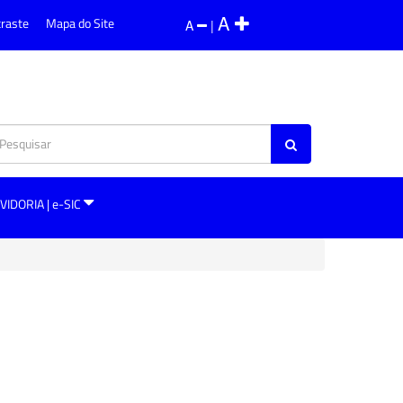
A
traste
Mapa do Site
A
|
VIDORIA | e-SIC