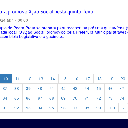
tura promove Ação Social nesta quinta-feira
024 ás 17:00:00
pio de Pedra Preta se prepara para receber, na próxima quinta-feira 
de local. O Ação Social, promovido pela Prefeitura Municipal através 
sembleia Legislativa e o gabinete...
10
11
12
13
14
15
16
17
18
19
20
37
38
39
40
41
42
43
44
45
46
47
64
65
66
67
68
69
70
71
72
73
74
Pr
91
92
93
94
95
96
97
98
99
100
»