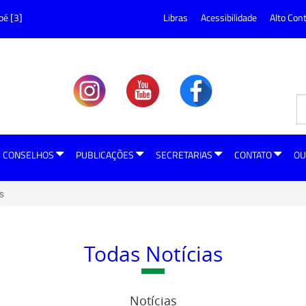
pé [3]
Libras
Acessibilidade
Alto Con
CONSELHOS
PUBLICAÇÕES
SECRETARIAS
CONTATO
OU
s
Todas Notícias
Notícias