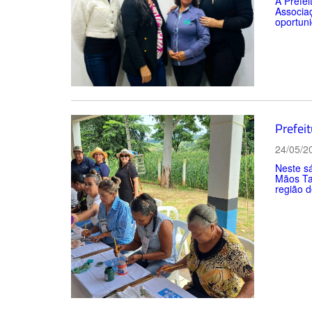
A Prefei
Associaç
oportuni
Prefei
24/05/2
Neste sá
Mãos Ta
região d