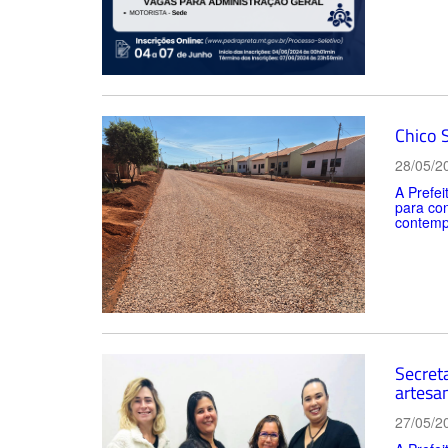
Chico 
28/05/2
A Prefei
para con
contemp
Secret
artesan
27/05/2