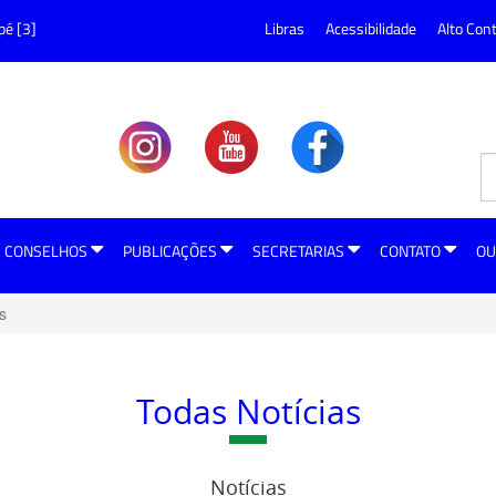
pé [3]
Libras
Acessibilidade
Alto Con
CONSELHOS
PUBLICAÇÕES
SECRETARIAS
CONTATO
OU
s
Todas Notícias
Notícias