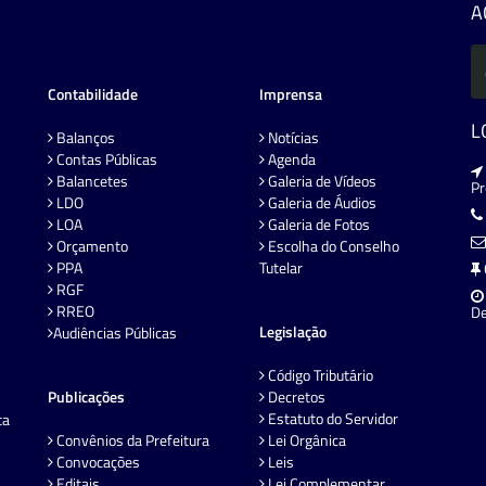
A
Contabilidade
Imprensa
L
Balanços
Notícias
Contas Públicas
Agenda
Balancetes
Galeria de Vídeos
P
LDO
Galeria de Áudios
LOA
Galeria de Fotos
Orçamento
Escolha do Conselho
PPA
Tutelar
RGF
RREO
De
Legislação
Audiências Públicas
Código Tributário
Publicações
Decretos
Estatuto do Servidor
ta
Convênios da Prefeitura
Lei Orgânica
Convocações
Leis
Editais
Lei Complementar