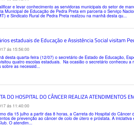
lificar e levar conhecimento as servidoras municipais do setor de ma
ia Municipal de Educação de Pedra Preta em parceria o Serviço Nacio
T) e Sindicato Rural de Pedra Preta realizou na manhã desta qu...
ários estaduais de Educação e Assistência Social visitam P
017 ás 15:56:00
 desta quarta-feira (12/07) o secretário de Estado de Educação, Esp
visitou quatro escolas estaduais. Na ocasião o secretário conheceu a 
s sobre as necessid...
TA DO HOSPITAL DO CÂNCER REALIZA ATENDIMENTOS EM
017 ás 11:40:00
mo dia 15 julho a partir das 8 horas, a Carreta do Hospital do Câncer 
ntos de prevenção ao câncer de colo de útero e próstata. A iniciativa
lub. O atendim...