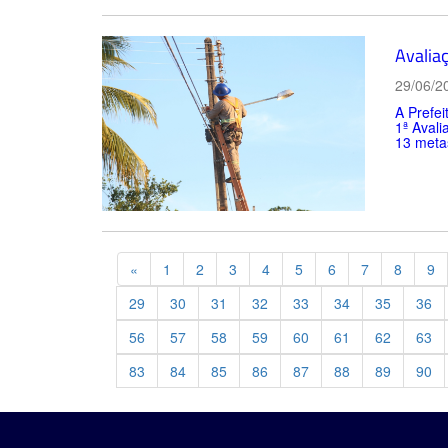
Avalia
29/06/2
A Prefei
1ª Avali
13 metas
Previous
«
1
2
3
4
5
6
7
8
9
29
30
31
32
33
34
35
36
56
57
58
59
60
61
62
63
83
84
85
86
87
88
89
90