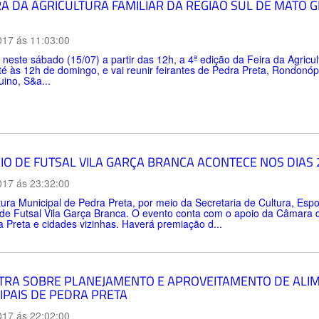
IRA DA AGRICULTURA FAMILIAR DA REGIÃO SUL DE MAT
017 ás 11:03:00
este sábado (15/07) a partir das 12h, a 4ª edição da Feira da Agricul
é às 12h de domingo, e vai reunir feirantes de Pedra Preta, Rondonópo
ino, S&a...
IO DE FUTSAL VILA GARÇA BRANCA ACONTECE NOS DIAS 2
017 ás 23:32:00
tura Municipal de Pedra Preta, por meio da Secretaria de Cultura, Espor
de Futsal Vila Garça Branca. O evento conta com o apoio da Câmara de
 Preta e cidades vizinhas. Haverá premiação d...
TRA SOBRE PLANEJAMENTO E APROVEITAMENTO DE ALIM
IPAIS DE PEDRA PRETA
017 ás 22:02:00