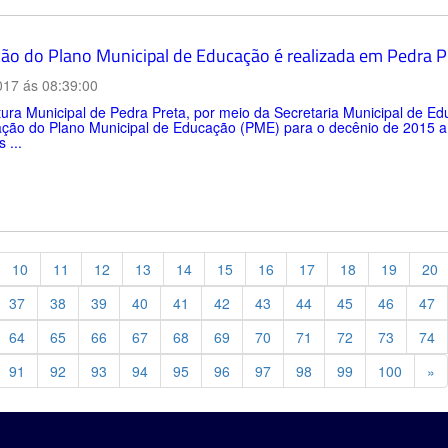
ção do Plano Municipal de Educação é realizada em Pedra P
017 ás 08:39:00
tura Municipal de Pedra Preta, por meio da Secretaria Municipal de Educ
ação do Plano Municipal de Educação (PME) para o decênio de 2015 a 
 ...
10
11
12
13
14
15
16
17
18
19
20
37
38
39
40
41
42
43
44
45
46
47
64
65
66
67
68
69
70
71
72
73
74
Pr
91
92
93
94
95
96
97
98
99
100
»