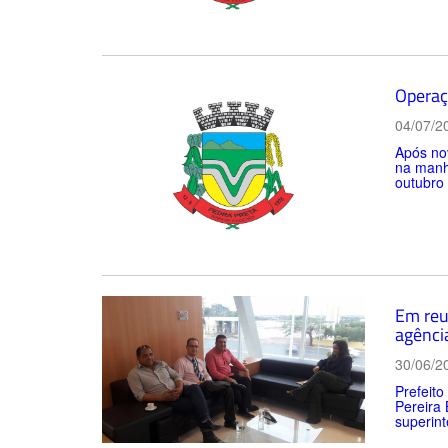
Operaç
04/07/2
Após nov
na manhã
outubro 
Em reu
agênci
30/06/2
Prefeito
Pereira 
superint