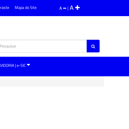
A
traste
Mapa do Site
A
|
VIDORIA | e-SIC