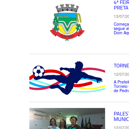
4ª FE
PRETA
13/07/2
Começa n
segue at
Dom Aqu
TORNE
12/07/2
A Prefei
Torneio 
de Pedra
PALES
MUNIC
12/07/2