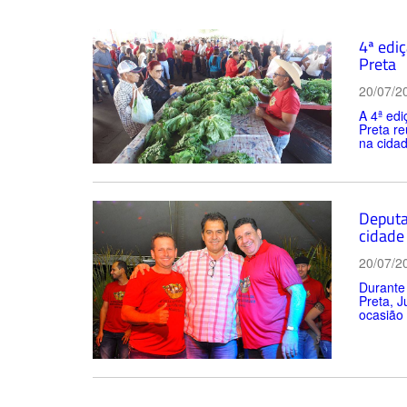
4ª edi
Preta
20/07/2
A 4ª edi
Preta re
na cidad
Deputa
cidade
20/07/2
Durante 
Preta, J
ocasião 