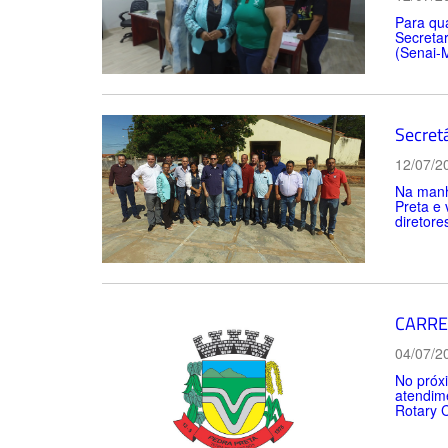
Para qua
Secretar
(Senai-M
Secret
12/07/2
Na manhã
Preta e 
diretore
CARRE
04/07/2
No próxi
atendime
Rotary C