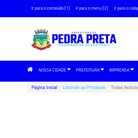
Ir para o conteúdo [1]
Ir para o menu [2]
Ir para o roda
NOSSA CIDADE
PREFEITURA
IMPRENSA
Página Inicial
Listando as Principais
Todas Notícia