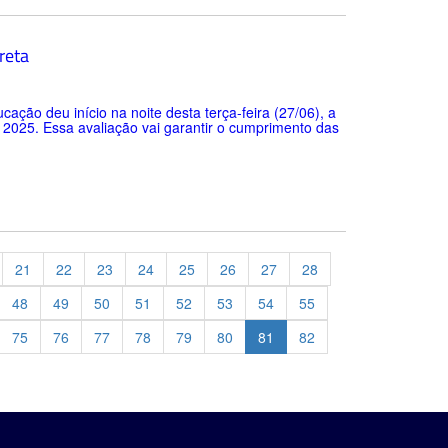
reta
ação deu início na noite desta terça-feira (27/06), a
2025. Essa avaliação vai garantir o cumprimento das
21
22
23
24
25
26
27
28
48
49
50
51
52
53
54
55
75
76
77
78
79
80
81
82
evious