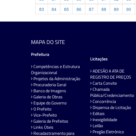
83
84
85
86
87
88
89
90
MAPA DO SITE
Prefeitura
Licitações
Competências e Estrutura
ADESÃO A ATA DE
Organizacional
REGISTRO DE PREÇOS
Projetos da Administração
Carta Convite
Procuradoria Geral
Chamada
Banco de Imagens
Pública/Credenciamento
Galeria de Obras
Concorrência
Equipe do Governo
Dispensa de Licitação
O Prefeito
Editais
Vice-Prefeito
Inexigibilidade
Galeria de Prefeitos
Leilão
Links Úteis
Pregão Eletrônico
Recadastramento para