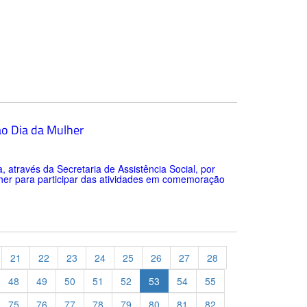
ao Dia da Mulher
através da Secretaria de Assistência Social, por
her para participar das atividades em comemoração
21
22
23
24
25
26
27
28
48
49
50
51
52
53
54
55
75
76
77
78
79
80
81
82