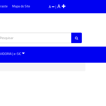
A
traste
Mapa do Site
A
|
VIDORIA | e-SIC