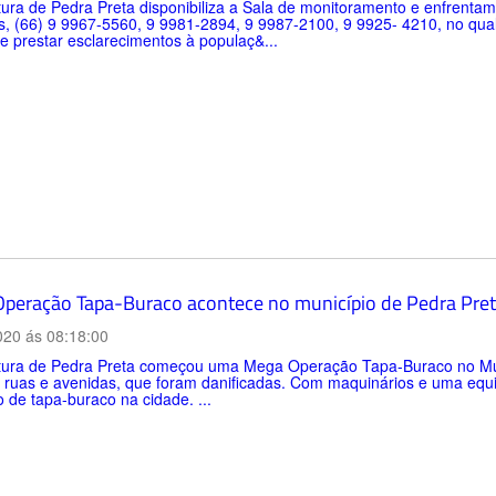
tura de Pedra Preta disponibiliza a Sala de monitoramento e enfrent
s, (66) 9 9967-5560, 9 9981-2894, 9 9987-2100, 9 9925- 4210, no qua
 e prestar esclarecimentos à populaç&...
peração Tapa-Buraco acontece no município de Pedra Pre
020 ás 08:18:00
itura de Pedra Preta começou uma Mega Operação Tapa-Buraco no Mun
 ruas e avenidas, que foram danificadas. Com maquinários e uma equi
o de tapa-buraco na cidade. ...