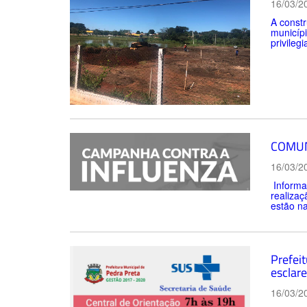
16/03/2
A constr
municípi
privileg
COMU
16/03/2
Informa
realizaç
estão na
Prefei
esclar
16/03/2