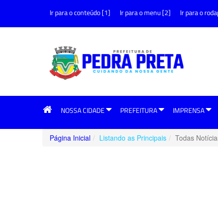
Ir para o conteúdo [1]
Ir para o menu [2]
Ir para o roda
NOSSA CIDADE
PREFEITURA
IMPRENSA
Página Inicial
Listando as Principais
Todas Notícia