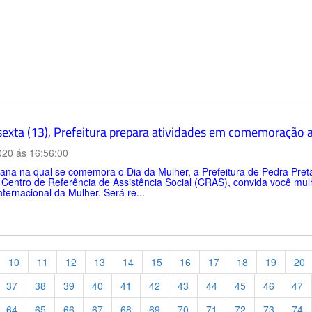
sexta (13), Prefeitura prepara atividades em comemoração 
020 ás 16:56:00
a na qual se comemora o Dia da Mulher, a Prefeitura de Pedra Preta, 
Centro de Referência de Assistência Social (CRAS), convida você mul
nternacional da Mulher. Será re...
10
11
12
13
14
15
16
17
18
19
20
37
38
39
40
41
42
43
44
45
46
47
64
65
66
67
68
69
70
71
72
73
74