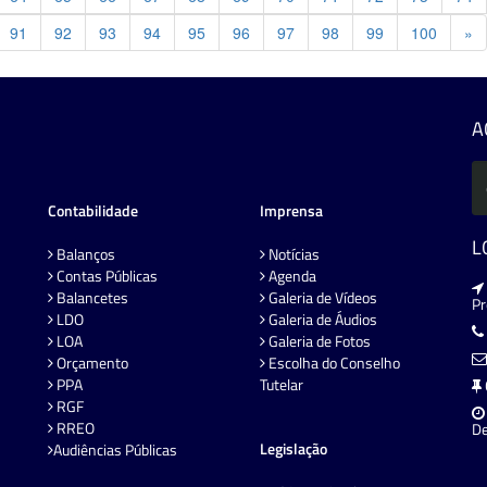
Pr
91
92
93
94
95
96
97
98
99
100
»
A
Contabilidade
Imprensa
L
Balanços
Notícias
Contas Públicas
Agenda
Balancetes
Galeria de Vídeos
P
LDO
Galeria de Áudios
LOA
Galeria de Fotos
Orçamento
Escolha do Conselho
PPA
Tutelar
RGF
RREO
De
Legislação
Audiências Públicas