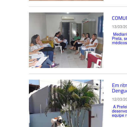
COMUN
13/03/2
Mediant
Preta, s
médicos 
Em rit
Dengu
12/03/2
A Prefei
desenvo
equipe r