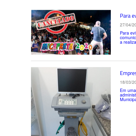
Para e
27/04/2
Para evi
comunic
a realiz
Empres
18/03/2
Em uma 
administ
Municipa