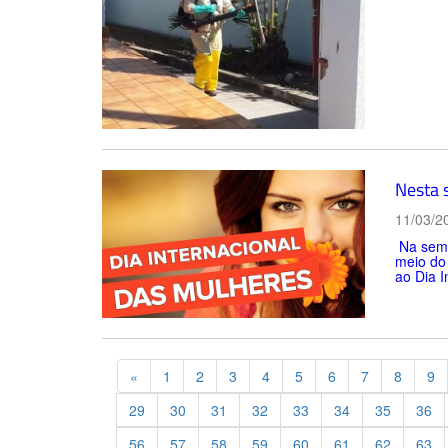
Nesta 
11/03/2
Na seman
meio do 
ao Dia I
Previous
«
1
2
3
4
5
6
7
8
9
29
30
31
32
33
34
35
36
56
57
58
59
60
61
62
63