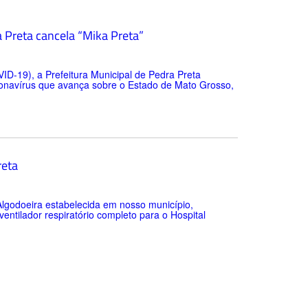
a Preta cancela “Mika Preta”
ID-19), a Prefeitura Municipal de Pedra Preta
onavírus que avança sobre o Estado de Mato Grosso,
reta
godoeira estabelecida em nosso município,
entilador respiratório completo para o Hospital