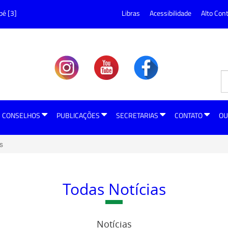
pé [3]
Libras
Acessibilidade
Alto Con
CONSELHOS
PUBLICAÇÕES
SECRETARIAS
CONTATO
OU
s
Todas Notícias
Notícias