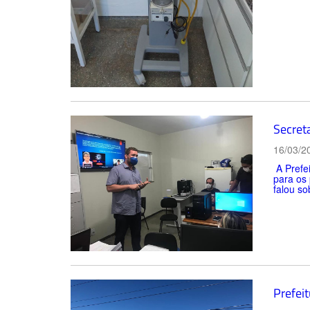
Secret
16/03/2
A Prefei
para os
falou sob
Prefei