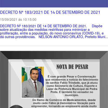
DECRETO Nº 183/2021 DE 14 DE SETEMBRO DE 2021
15/09/2021 ás 10:15:00
DECRETO Nº 183/2021 DE 14 DE SETEMBRO DE 2021. Dispõe
sobre atualização das medidas restritivas para minimizar a
proliferação, entre a população, do novo coronavírus (COVID-19), e
dá outras providências. NELSON ANTONIO ORLATO, Prefeito Muni...