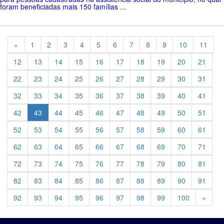
foram beneficiadas mais 150 famílias ...
Previous
«
1
2
3
4
5
6
7
8
9
10
11
12
13
14
15
16
17
18
19
20
21
22
23
24
25
26
27
28
29
30
31
32
33
34
35
36
37
38
39
40
41
42
43
44
45
46
47
48
49
50
51
52
53
54
55
56
57
58
59
60
61
62
63
64
65
66
67
68
69
70
71
72
73
74
75
76
77
78
79
80
81
82
83
84
85
86
87
88
89
90
91
Previ
92
93
94
95
96
97
98
99
100
»