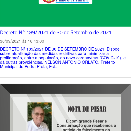
Decreto N° 189/2021 de 30 de Setembro de 2021
30/09/2021 ás 16:43:00
DECRETO Nº 189/2021 DE 30 DE SETEMBRO DE 2021. Dispõe
sobre atualização das medidas restritivas para minimizar a
proliferação, entre a população, do novo coronavírus (COVID-19), e
dá outras providências. NELSON ANTONIO ORLATO, Prefeito
Municipal de Pedra Preta, Est...