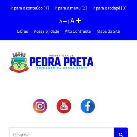
Ir para o conteúdo [1]
Ir para o menu [2]
Ir para o rodapé [3]
A
A
|
Libras
Acessibilidade
Alto Contraste
Mapa do Site