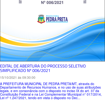
EDITAL DE ABERTURA DO PROCESSO SELETIVO
SIMPLIFICADO Nº 006/2021
15/10/2021 ás 09:30:00
A PREFEITURA MUNICIPAL DE PEDRA PRETA/MT, através do
Departamento de Recursos Humanos, e no uso de suas atribuições
legais, e em consonância com o disposto no inciso IX do art. 37 da
Constituição Federal e na Lei Complementar Municipal n° 017/2014,
Lei nº 1.247/2021, tendo em vista o disposto no Dec...