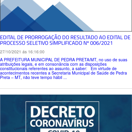
EDITAL DE PRORROGAÇÃO DO RESULTADO AO EDITAL DE
PROCESSO SELETIVO SIMPLIFICADO Nº 006/2021
27/10/2021 ás 16:16:00
A PREFEITURA MUNICIPAL DE PEDRA PRETA/MT, no uso de suas
atribuições legais, e em consonância com as disposições
constitucionais referentes ao assunto, a saber: Em virtude de
acontecimentos recentes a Secretaria Municipal de Saúde de Pedra
Preta – MT, não teve tempo hábil ...