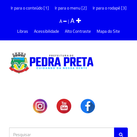
Ir para o conteúdo [1]
Ir para o menu [2]
Ir para o rodapé [3]
A
A
|
Libras
Acessibilidade
Alto Contraste
Mapa do Site