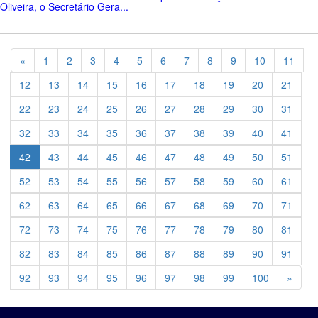
Oliveira, o Secretário Gera...
Previous
«
1
2
3
4
5
6
7
8
9
10
11
12
13
14
15
16
17
18
19
20
21
22
23
24
25
26
27
28
29
30
31
32
33
34
35
36
37
38
39
40
41
42
43
44
45
46
47
48
49
50
51
52
53
54
55
56
57
58
59
60
61
62
63
64
65
66
67
68
69
70
71
72
73
74
75
76
77
78
79
80
81
82
83
84
85
86
87
88
89
90
91
Previ
92
93
94
95
96
97
98
99
100
»