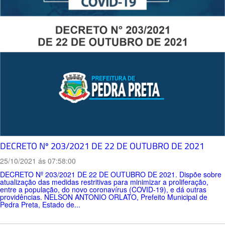
DECRETO Nº 203/2021 DE 22 DE OUTUBRO DE 2021
25/10/2021 ás 07:58:00
DECRETO Nº 203/2021 DE 22 DE OUTUBRO DE 2021. Dispõe sobre
atualização das medidas restritivas para minimizar a proliferação,
entre a população, do novo coronavírus (COVID-19), e dá outras
providências. NELSON ANTONIO ORLATO, Prefeito Municipal de
Pedra Preta, Estado de...