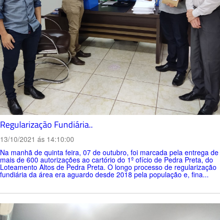
Regularização Fundiária..
13/10/2021 ás 14:10:00
Na manhã de quinta feira, 07 de outubro, foi marcada pela entrega de
mais de 600 autorizações ao cartório do 1º ofício de Pedra Preta, do
Loteamento Altos de Pedra Preta. O longo processo de regularização
fundiária da área era aguardo desde 2018 pela população e, fina...