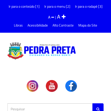
Ir para o conteúdo [1]
Ir para o menu [2]
Ir para o rodapé [3]
A
A
|
Libras
Acessibilidade
Alto Contraste
Mapa do Site