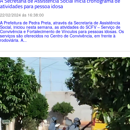
A Secretaria de Assistência Social inicia cronograma de
atividades para pessoa idosa
22/02/2024 ás 16:38:00
A Prefeitura de Pedra Preta, através da Secretaria de Assistência
Social, iniciou nesta semana, as atividades do SCFV – Serviço de
Convivência e Fortalecimento de Vínculos para pessoas idosas. Os
serviços são oferecidos no Centro de Convivência, em frente à
rodoviária. A...