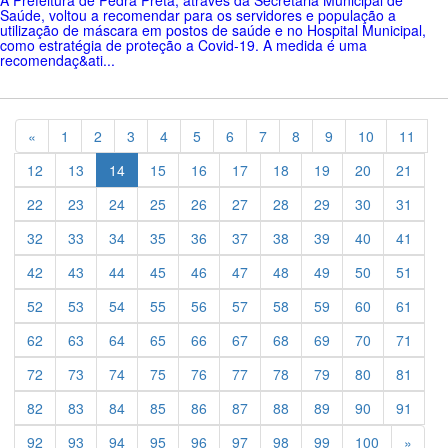
Saúde, voltou a recomendar para os servidores e população a
utilização de máscara em postos de saúde e no Hospital Municipal,
como estratégia de proteção a Covid-19. A medida é uma
recomendaç&ati...
Previous
«
1
2
3
4
5
6
7
8
9
10
11
12
13
14
15
16
17
18
19
20
21
22
23
24
25
26
27
28
29
30
31
32
33
34
35
36
37
38
39
40
41
42
43
44
45
46
47
48
49
50
51
52
53
54
55
56
57
58
59
60
61
62
63
64
65
66
67
68
69
70
71
72
73
74
75
76
77
78
79
80
81
82
83
84
85
86
87
88
89
90
91
Previ
92
93
94
95
96
97
98
99
100
»