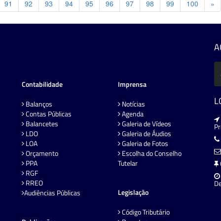
Pr
91
92
93
94
95
96
97
98
99
100
»
A
Contabilidade
Imprensa
L
Balanços
Notícias
Contas Públicas
Agenda
Balancetes
Galeria de Vídeos
P
LDO
Galeria de Áudios
LOA
Galeria de Fotos
Orçamento
Escolha do Conselho
PPA
Tutelar
RGF
RREO
De
Legislação
Audiências Públicas
Código Tributário