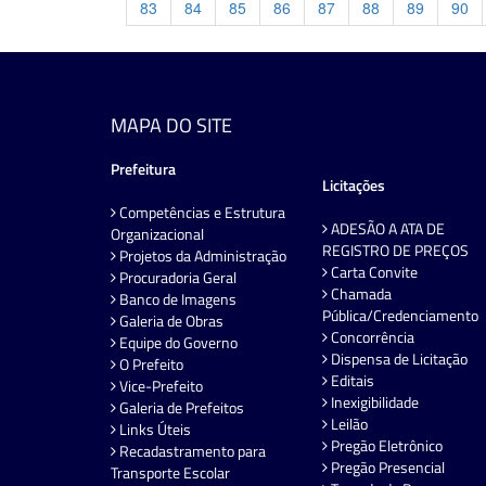
83
84
85
86
87
88
89
90
MAPA DO SITE
Prefeitura
Licitações
Competências e Estrutura
ADESÃO A ATA DE
Organizacional
REGISTRO DE PREÇOS
Projetos da Administração
Carta Convite
Procuradoria Geral
Chamada
Banco de Imagens
Pública/Credenciamento
Galeria de Obras
Concorrência
Equipe do Governo
Dispensa de Licitação
O Prefeito
Editais
Vice-Prefeito
Inexigibilidade
Galeria de Prefeitos
Leilão
Links Úteis
Pregão Eletrônico
Recadastramento para
Pregão Presencial
Transporte Escolar