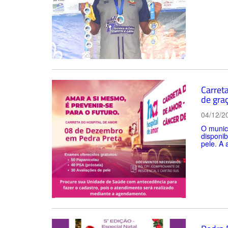
Carret
de gra
04/12/2
O municí
disponib
pele. A 