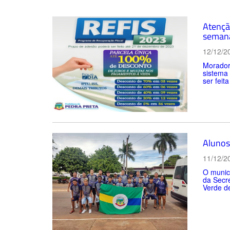
Atençã
seman
12/12/2
Morador
sistema
ser feit
Alunos
11/12/2
O municí
da Secre
Verde de