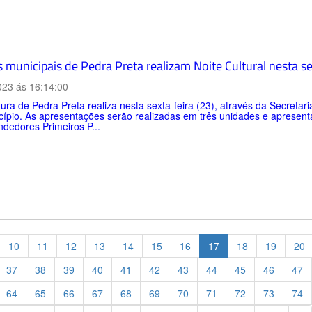
 municipais de Pedra Preta realizam Noite Cultural nesta s
023 ás 16:14:00
tura de Pedra Preta realiza nesta sexta-feira (23), através da Secretar
ípio. As apresentações serão realizadas em três unidades e apresent
dedores Primeiros P...
10
11
12
13
14
15
16
17
18
19
20
37
38
39
40
41
42
43
44
45
46
47
64
65
66
67
68
69
70
71
72
73
74