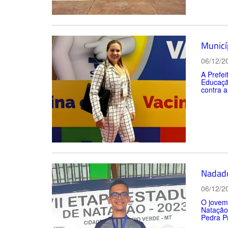
Municí
06/12/2
A Prefei
Educaçã
contra a
Nadado
06/12/2
O jovem 
Natação,
Pedra Pr