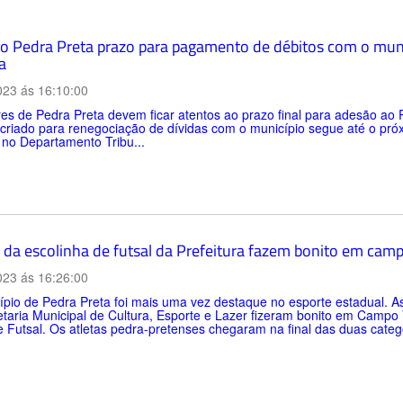
o Pedra Preta prazo para pagamento de débitos com o mun
a
023 ás 16:10:00
es de Pedra Preta devem ficar atentos ao prazo final para adesão a
 criado para renegociação de dívidas com o município segue até o pr
a no Departamento Tribu...
 da escolinha de futsal da Prefeitura fazem bonito em cam
023 ás 16:26:00
pio de Pedra Preta foi mais uma vez destaque no esporte estadual. As
taria Municipal de Cultura, Esporte e Lazer fizeram bonito em Campo
 Futsal. Os atletas pedra-pretenses chegaram na final das duas catego