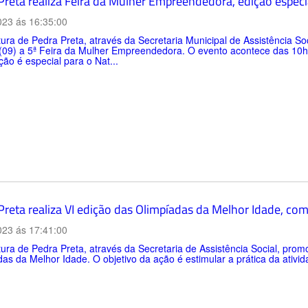
Preta realiza Feira da Mulher Empreendedora, edição especia
023 ás 16:35:00
tura de Pedra Preta, através da Secretaria Municipal de Assistência S
(09) a 5ª Feira da Mulher Empreendedora. O evento acontece das 10h 
ção é especial para o Nat...
Preta realiza VI edição das Olimpíadas da Melhor Idade, co
023 ás 17:41:00
tura de Pedra Preta, através da Secretaria de Assistência Social, prom
as da Melhor Idade. O objetivo da ação é estimular a prática da ativida