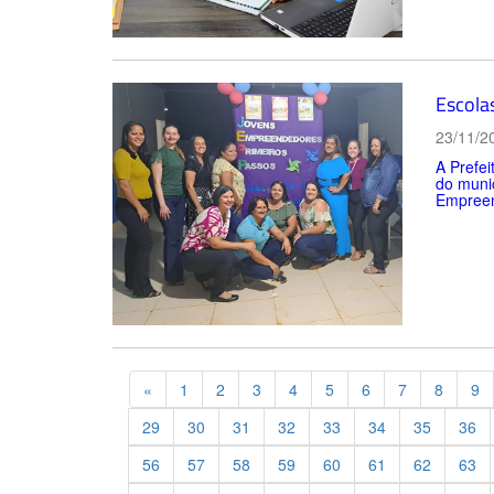
Escolas
23/11/2
A Prefei
do munic
Empreen
Previous
«
1
2
3
4
5
6
7
8
9
29
30
31
32
33
34
35
36
56
57
58
59
60
61
62
63