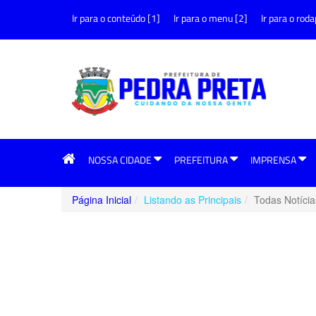
Ir para o conteúdo [1]
Ir para o menu [2]
Ir para o roda
NOSSA CIDADE
PREFEITURA
IMPRENSA
Página Inicial
Listando as Principais
Todas Notícia