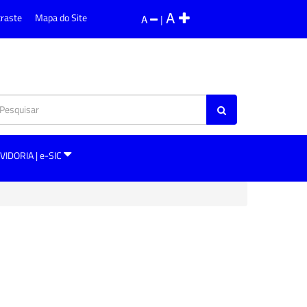
A
traste
Mapa do Site
A
|
VIDORIA | e-SIC