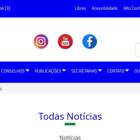
pé [3]
Libras
Acessibilidade
Alto Con
CONSELHOS
PUBLICAÇÕES
SECRETARIAS
CONTATO
OU
s
Todas Notícias
Notícias