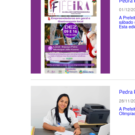
Pedra 
01/12/2
A Prefei
sábado 
Esta edi
Pedra 
28/11/2
A Prefei
Olimpíad