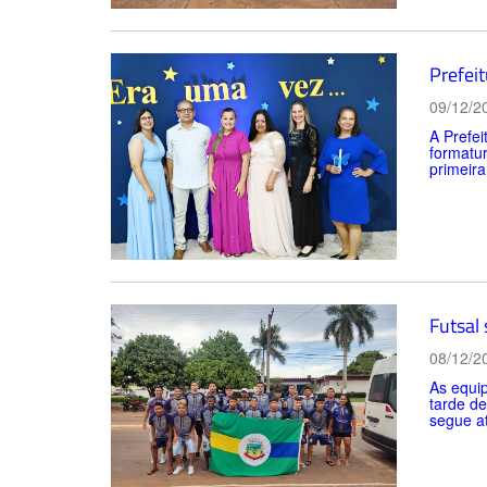
Prefei
09/12/2
A Prefei
formatur
primeira
Futsal
08/12/2
As equip
tarde de
segue at