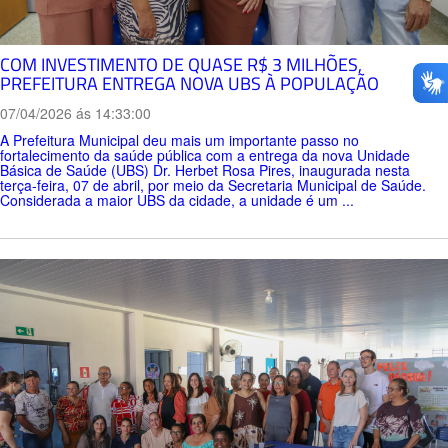
COM INVESTIMENTO DE QUASE R$ 3 MILHÕES,
PREFEITURA ENTREGA NOVA UBS À POPULAÇÃO
07/04/2026 ás 14:33:00
A Prefeitura Municipal deu mais um importante passo no
fortalecimento da saúde pública com a entrega da nova Unidade
Básica de Saúde (UBS) Dr. Herbet Rosa Pires, inaugurada nesta
terça-feira, 07 de abril, por meio da Secretaria Municipal de Saúde.
Considerada a maior UBS da cidade, a unidade é um ...