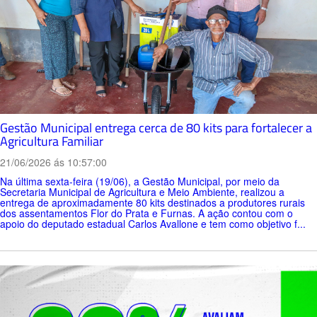
Gestão Municipal entrega cerca de 80 kits para fortalecer a
Agricultura Familiar
21/06/2026 ás 10:57:00
Na última sexta-feira (19/06), a Gestão Municipal, por meio da
Secretaria Municipal de Agricultura e Meio Ambiente, realizou a
entrega de aproximadamente 80 kits destinados a produtores rurais
dos assentamentos Flor do Prata e Furnas. A ação contou com o
apoio do deputado estadual Carlos Avallone e tem como objetivo f...