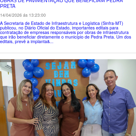
OBRAS DE PAVIMENTAÇÃO QUE BENEFICIAM PEDRA
PRETA
14/04/2026 ás 13:23:00
A Secretaria de Estado de Infraestrutura e Logística (Sinfra-MT)
publicou, no Diário Oficial do Estado, importantes editais para
contratação de empresas responsáveis por obras de infraestrutura
que irão beneficiar diretamente o município de Pedra Preta. Um dos
editais, prevê a implanta&...