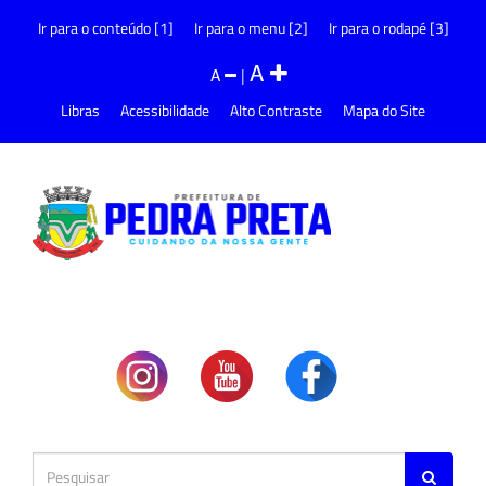
Ir para o conteúdo [1]
Ir para o menu [2]
Ir para o rodapé [3]
A
A
|
Libras
Acessibilidade
Alto Contraste
Mapa do Site