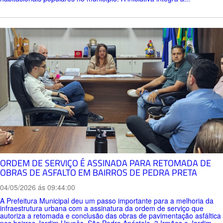
ORDEM DE SERVIÇO É ASSINADA PARA RETOMADA DE
OBRAS DE ASFALTO EM BAIRROS DE PEDRA PRETA
04/05/2026 ás 09:44:00
A Prefeitura Municipal deu um passo importante para a melhoria da
infraestrutura urbana com a assinatura da ordem de serviço que
autoriza a retomada e conclusão das obras de pavimentação asfáltica
nos bairros Jardim Urupês, São Pedro Apóstolo, 3 Irmãos e Jardim