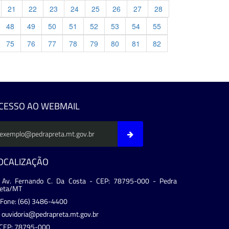
21
22
23
24
25
26
27
28
48
49
50
51
52
53
54
55
75
76
77
78
79
80
81
82
evious
CESSO AO WEBMAIL
OCALIZAÇÃO
Av. Fernando C. Da Costa - CEP: 78795-000 - Pedra
reta/MT
Fone: (66) 3486-4400
ouvidoria@pedrapreta.mt.gov.br
CEP: 78795-000