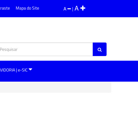
A
traste
Mapa do Site
A
|
VIDORIA | e-SIC