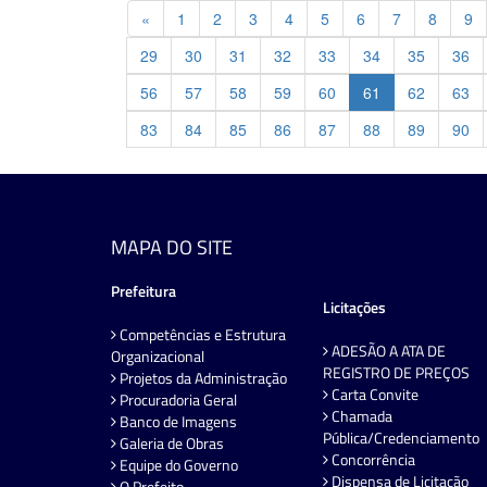
Previous
«
1
2
3
4
5
6
7
8
9
29
30
31
32
33
34
35
36
56
57
58
59
60
61
62
63
83
84
85
86
87
88
89
90
MAPA DO SITE
Prefeitura
Licitações
Competências e Estrutura
ADESÃO A ATA DE
Organizacional
REGISTRO DE PREÇOS
Projetos da Administração
Carta Convite
Procuradoria Geral
Chamada
Banco de Imagens
Pública/Credenciamento
Galeria de Obras
Concorrência
Equipe do Governo
Dispensa de Licitação
O Prefeito