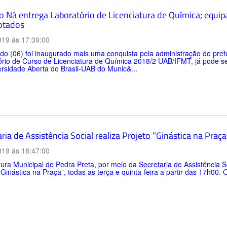
to Ná entrega Laboratório de Licenciatura de Química; equ
otados
019 ás 17:39:00
o (06) foi inaugurado mais uma conquista pela administração do prefe
rio de Curso de Licenciatura de Química 2018/2 UAB/IFMT, já pode ser
rsidade Aberta do Brasil-UAB do Munic&...
ria de Assistência Social realiza Projeto “Ginástica na Praça
019 ás 18:47:00
tura Municipal de Pedra Preta, por meio da Secretaria de Assistência 
“Ginástica na Praça”, todas as terça e quinta-feira a partir das 17h00.