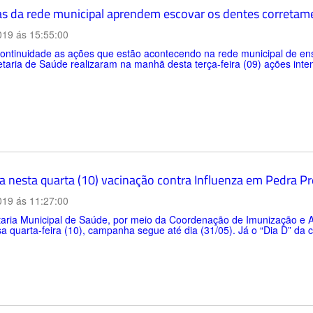
as da rede municipal aprendem escovar os dentes corretam
019 ás 15:55:00
ntinuidade as ações que estão acontecendo na rede municipal de ensi
taria de Saúde realizaram na manhã desta terça-feira (09) ações inte
 nesta quarta (10) vacinação contra Influenza em Pedra Pr
019 ás 11:27:00
aria Municipal de Saúde, por meio da Coordenação de Imunização e At
a quarta-feira (10), campanha segue até dia (31/05). Já o “Dia D” da