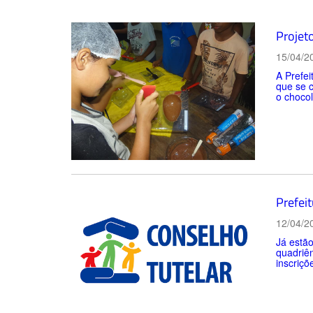
Projeto
15/04/2
A Prefei
que se 
o chocol
Prefeit
12/04/2
Já estão
quadriên
inscriçõ