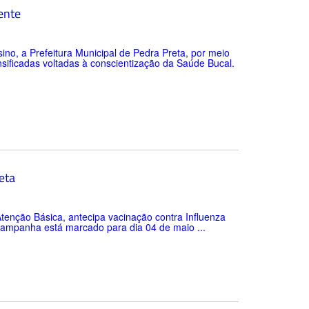
ente
no, a Prefeitura Municipal de Pedra Preta, por meio
nsificadas voltadas à conscientização da Saúde Bucal.
eta
enção Básica, antecipa vacinação contra Influenza
 campanha está marcado para dia 04 de maio ...