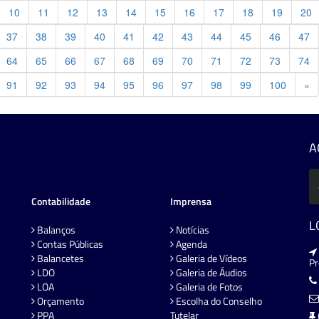
10
11
12
13
14
15
16
17
18
19
20
37
38
39
40
41
42
43
44
45
46
47
64
65
66
67
68
69
70
71
72
73
74
Pr
91
92
93
94
95
96
97
98
99
100
»
A
Contabilidade
Imprensa
L
Balanços
Notícias
Contas Públicas
Agenda
Balancetes
Galeria de Vídeos
P
LDO
Galeria de Áudios
LOA
Galeria de Fotos
Orçamento
Escolha do Conselho
PPA
Tutelar