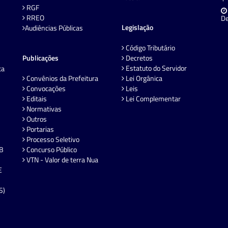
RGF
RREO
De
Legislação
Audiências Públicas
Código Tributário
Publicações
Decretos
Estatuto do Servidor
ta
Convênios da Prefeitura
Lei Orgânica
Convocações
Leis
Editais
Lei Complementar
Normativas
Outros
Portarias
Processo Seletivo
EB
Concurso Público
VTN - Valor de terra Nua
E
S)