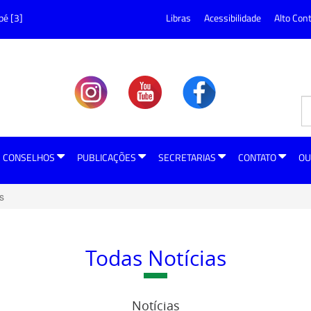
pé [3]
Libras
Acessibilidade
Alto Con
CONSELHOS
PUBLICAÇÕES
SECRETARIAS
CONTATO
OU
s
Todas Notícias
Notícias