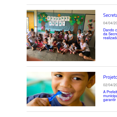
Secret
04/04/2
Dando co
da Secre
realizad
Projet
02/04/2
A Prefei
municipa
garantir 