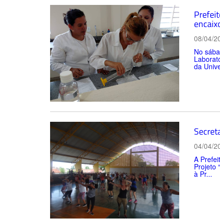
Prefei
encaix
08/04/2
No sábad
Laborató
da Unive
Secreta
04/04/2
A Prefei
Projeto 
à Pr...