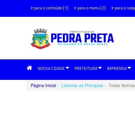
Ir para o conteúdo [1]
Ir para o menu [2]
Ir para o roda
NOSSA CIDADE
PREFEITURA
IMPRENSA
Página Inicial
Listando as Principais
Todas Notícia