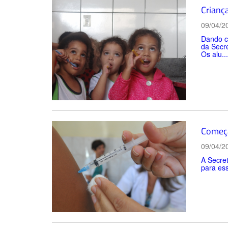
Crianç
09/04/2
Dando co
da Secre
Os alu...
Começa
09/04/2
A Secret
para ess