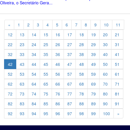
Oliveira, o Secretário Gera...
Previous
«
1
2
3
4
5
6
7
8
9
10
11
12
13
14
15
16
17
18
19
20
21
22
23
24
25
26
27
28
29
30
31
32
33
34
35
36
37
38
39
40
41
42
43
44
45
46
47
48
49
50
51
52
53
54
55
56
57
58
59
60
61
62
63
64
65
66
67
68
69
70
71
72
73
74
75
76
77
78
79
80
81
82
83
84
85
86
87
88
89
90
91
Previ
92
93
94
95
96
97
98
99
100
»