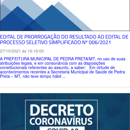
EDITAL DE PRORROGAÇÃO DO RESULTADO AO EDITAL DE
PROCESSO SELETIVO SIMPLIFICADO Nº 006/2021
27/10/2021 ás 16:16:00
A PREFEITURA MUNICIPAL DE PEDRA PRETA/MT, no uso de suas
atribuições legais, e em consonância com as disposições
constitucionais referentes ao assunto, a saber: Em virtude de
acontecimentos recentes a Secretaria Municipal de Saúde de Pedra
Preta – MT, não teve tempo hábil ...