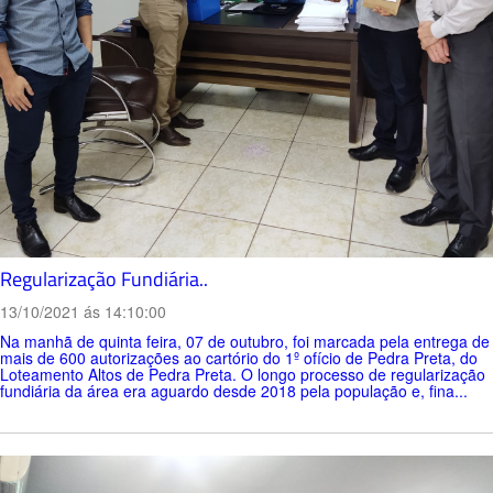
Regularização Fundiária..
13/10/2021 ás 14:10:00
Na manhã de quinta feira, 07 de outubro, foi marcada pela entrega de
mais de 600 autorizações ao cartório do 1º ofício de Pedra Preta, do
Loteamento Altos de Pedra Preta. O longo processo de regularização
fundiária da área era aguardo desde 2018 pela população e, fina...