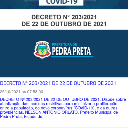
DECRETO Nº 203/2021 DE 22 DE OUTUBRO DE 2021
25/10/2021 ás 07:58:00
DECRETO Nº 203/2021 DE 22 DE OUTUBRO DE 2021. Dispõe sobre
atualização das medidas restritivas para minimizar a proliferação,
entre a população, do novo coronavírus (COVID-19), e dá outras
providências. NELSON ANTONIO ORLATO, Prefeito Municipal de
Pedra Preta, Estado de...