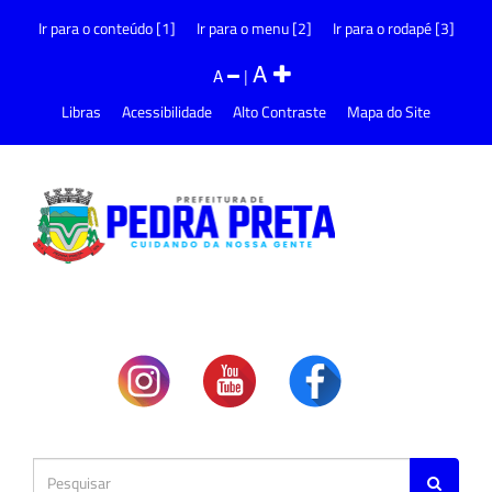
Ir para o conteúdo [1]
Ir para o menu [2]
Ir para o rodapé [3]
A
A
|
Libras
Acessibilidade
Alto Contraste
Mapa do Site