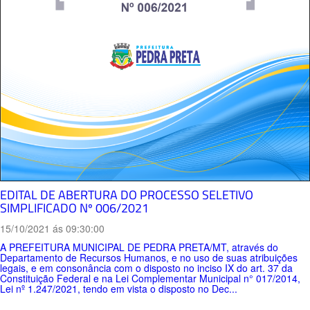
EDITAL DE ABERTURA DO PROCESSO SELETIVO
SIMPLIFICADO Nº 006/2021
15/10/2021 ás 09:30:00
A PREFEITURA MUNICIPAL DE PEDRA PRETA/MT, através do
Departamento de Recursos Humanos, e no uso de suas atribuições
legais, e em consonância com o disposto no inciso IX do art. 37 da
Constituição Federal e na Lei Complementar Municipal n° 017/2014,
Lei nº 1.247/2021, tendo em vista o disposto no Dec...