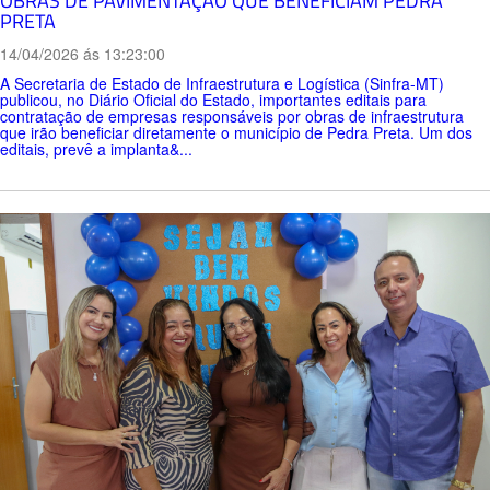
OBRAS DE PAVIMENTAÇÃO QUE BENEFICIAM PEDRA
PRETA
14/04/2026 ás 13:23:00
A Secretaria de Estado de Infraestrutura e Logística (Sinfra-MT)
publicou, no Diário Oficial do Estado, importantes editais para
contratação de empresas responsáveis por obras de infraestrutura
que irão beneficiar diretamente o município de Pedra Preta. Um dos
editais, prevê a implanta&...