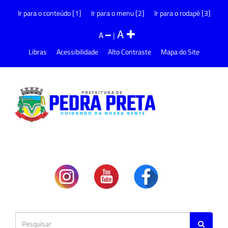
Ir para o conteúdo [1]
Ir para o menu [2]
Ir para o rodapé [3]
A
A
|
Libras
Acessibilidade
Alto Contraste
Mapa do Site