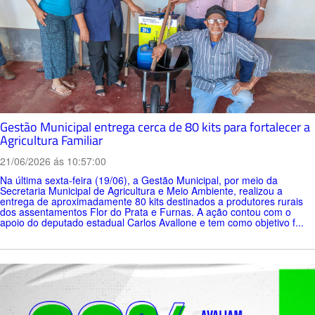
Gestão Municipal entrega cerca de 80 kits para fortalecer a
Agricultura Familiar
21/06/2026 ás 10:57:00
Na última sexta-feira (19/06), a Gestão Municipal, por meio da
Secretaria Municipal de Agricultura e Meio Ambiente, realizou a
entrega de aproximadamente 80 kits destinados a produtores rurais
dos assentamentos Flor do Prata e Furnas. A ação contou com o
apoio do deputado estadual Carlos Avallone e tem como objetivo f...