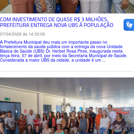
COM INVESTIMENTO DE QUASE R$ 3 MILHÕES,
PREFEITURA ENTREGA NOVA UBS À POPULAÇÃO
07/04/2026 ás 14:33:00
A Prefeitura Municipal deu mais um importante passo no
fortalecimento da saúde pública com a entrega da nova Unidade
Básica de Saúde (UBS) Dr. Herbet Rosa Pires, inaugurada nesta
terça-feira, 07 de abril, por meio da Secretaria Municipal de Saúde.
Considerada a maior UBS da cidade, a unidade é um ...