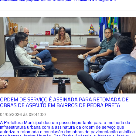
ORDEM DE SERVIÇO É ASSINADA PARA RETOMADA DE
OBRAS DE ASFALTO EM BAIRROS DE PEDRA PRETA
04/05/2026 ás 09:44:00
A Prefeitura Municipal deu um passo importante para a melhoria da
infraestrutura urbana com a assinatura da ordem de serviço que
autoriza a retomada e conclusão das obras de pavimentação asfáltica
nos bairros Jardim Urupês, São Pedro Apóstolo, 3 Irmãos e Jardim