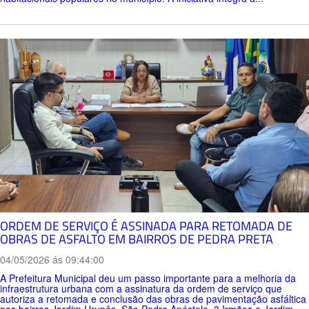
ORDEM DE SERVIÇO É ASSINADA PARA RETOMADA DE
OBRAS DE ASFALTO EM BAIRROS DE PEDRA PRETA
04/05/2026 ás 09:44:00
A Prefeitura Municipal deu um passo importante para a melhoria da
infraestrutura urbana com a assinatura da ordem de serviço que
autoriza a retomada e conclusão das obras de pavimentação asfáltica
nos bairros Jardim Urupês, São Pedro Apóstolo, 3 Irmãos e Jardim