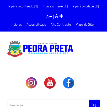
Ir para o conteúdo [1]
Ir para o menu [2]
Ir para o rodapé [3]
A
A
|
Libras
Acessibilidade
Alto Contraste
Mapa do Site