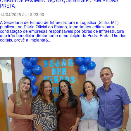
OBRAS DE PAVIMENTAÇÃO QUE BENEFICIAM PEDRA
PRETA
14/04/2026 ás 13:23:00
A Secretaria de Estado de Infraestrutura e Logística (Sinfra-MT)
publicou, no Diário Oficial do Estado, importantes editais para
contratação de empresas responsáveis por obras de infraestrutura
que irão beneficiar diretamente o município de Pedra Preta. Um dos
editais, prevê a implanta&...