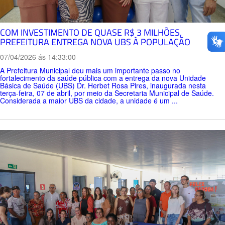
COM INVESTIMENTO DE QUASE R$ 3 MILHÕES,
PREFEITURA ENTREGA NOVA UBS À POPULAÇÃO
07/04/2026 ás 14:33:00
A Prefeitura Municipal deu mais um importante passo no
fortalecimento da saúde pública com a entrega da nova Unidade
Básica de Saúde (UBS) Dr. Herbet Rosa Pires, inaugurada nesta
terça-feira, 07 de abril, por meio da Secretaria Municipal de Saúde.
Considerada a maior UBS da cidade, a unidade é um ...