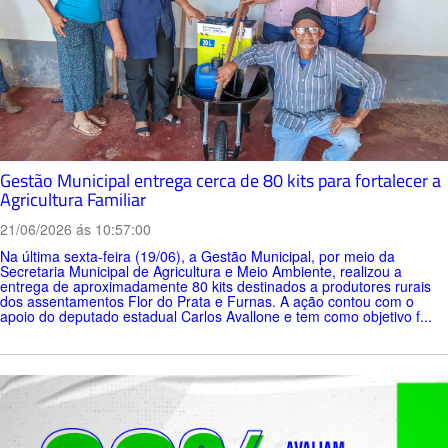
Gestão Municipal entrega cerca de 80 kits para fortalecer a
Agricultura Familiar
21/06/2026 ás 10:57:00
Na última sexta-feira (19/06), a Gestão Municipal, por meio da
Secretaria Municipal de Agricultura e Meio Ambiente, realizou a
entrega de aproximadamente 80 kits destinados a produtores rurais
dos assentamentos Flor do Prata e Furnas. A ação contou com o
apoio do deputado estadual Carlos Avallone e tem como objetivo f...