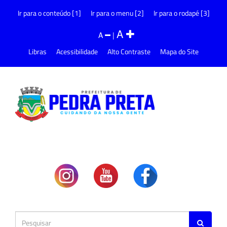
Ir para o conteúdo [1]
Ir para o menu [2]
Ir para o rodapé [3]
A
A
|
Libras
Acessibilidade
Alto Contraste
Mapa do Site