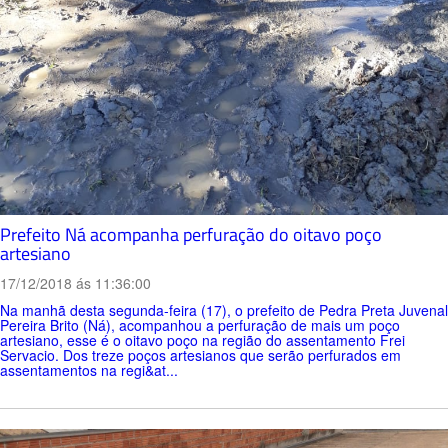
Prefeito Ná acompanha perfuração do oitavo poço
artesiano
17/12/2018 ás 11:36:00
Na manhã desta segunda-feira (17), o prefeito de Pedra Preta Juvenal
Pereira Brito (Ná), acompanhou a perfuração de mais um poço
artesiano, esse é o oitavo poço na região do assentamento Frei
Servacio. Dos treze poços artesianos que serão perfurados em
assentamentos na regi&at...