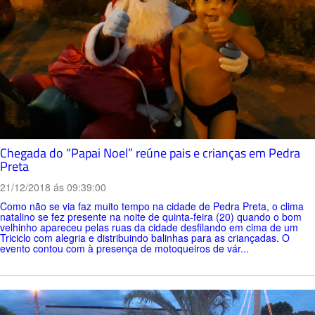
Chegada do “Papai Noel” reúne pais e crianças em Pedra
Preta
21/12/2018 ás 09:39:00
Como não se via faz muito tempo na cidade de Pedra Preta, o clima
natalino se fez presente na noite de quinta-feira (20) quando o bom
velhinho apareceu pelas ruas da cidade desfilando em cima de um
Triciclo com alegria e distribuindo balinhas para as criançadas. O
evento contou com à presença de motoqueiros de vár...