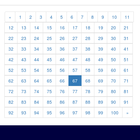
Previous
«
1
2
3
4
5
6
7
8
9
10
11
12
13
14
15
16
17
18
19
20
21
22
23
24
25
26
27
28
29
30
31
32
33
34
35
36
37
38
39
40
41
42
43
44
45
46
47
48
49
50
51
52
53
54
55
56
57
58
59
60
61
62
63
64
65
66
67
68
69
70
71
72
73
74
75
76
77
78
79
80
81
82
83
84
85
86
87
88
89
90
91
Previ
92
93
94
95
96
97
98
99
100
»