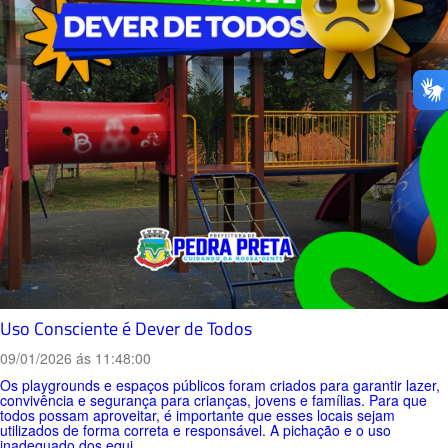
Uso Consciente é Dever de Todos
09/01/2026 ás 11:48:00
Os playgrounds e espaços públicos foram criados para garantir lazer,
convivência e segurança para crianças, jovens e famílias. Para que
todos possam aproveitar, é importante que esses locais sejam
utilizados de forma correta e responsável. A pichação e o uso
inadequado dos equi...