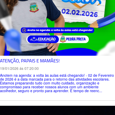
ATENÇÃO, PAPAIS E MAMÃES!
19/01/2026 ás 07:20:00
Anotem na agenda: a volta às aulas está chegando! - 02 de Fevereiro
de 2026 é a data marcada para o retorno das atividades escolares.
Estamos preparando tudo com muito cuidado, organização e
compromisso para receber nossos alunos com um ambiente
acolhedor, seguro e pronto para aprender. É tempo de reenc...