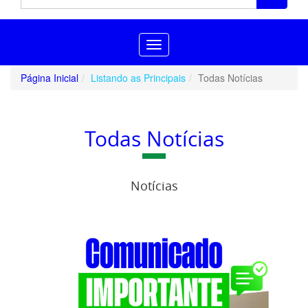
Toggle
navigation
Página Inicial
Listando as Principais
Todas Notícias
Todas Notícias
Notícias