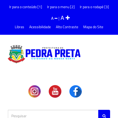
Ir para o conteúdo [1]
Ir para o menu [2]
Ir para o rodapé [3]
A
A
|
Libras
Acessibilidade
Alto Contraste
Mapa do Site