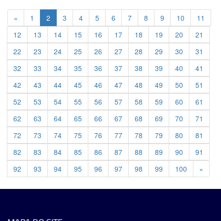
Previous
«
1
2
3
4
5
6
7
8
9
10
11
12
13
14
15
16
17
18
19
20
21
22
23
24
25
26
27
28
29
30
31
32
33
34
35
36
37
38
39
40
41
42
43
44
45
46
47
48
49
50
51
52
53
54
55
56
57
58
59
60
61
62
63
64
65
66
67
68
69
70
71
72
73
74
75
76
77
78
79
80
81
82
83
84
85
86
87
88
89
90
91
Previ
92
93
94
95
96
97
98
99
100
»