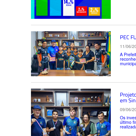
PEC FU
11/06/2
A Prefe
reconhec
municipa
Projet
em Sin
09/06/2
Os inves
último f
realizad