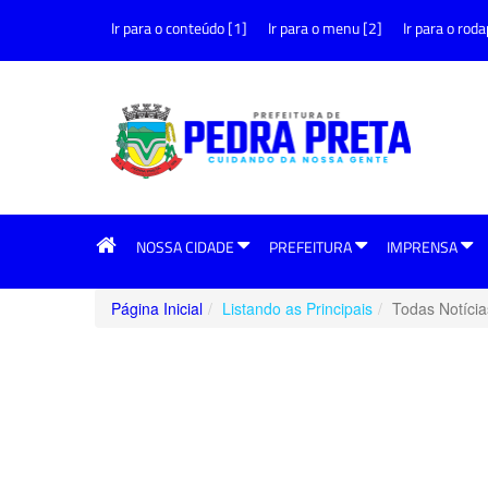
Ir para o conteúdo [1]
Ir para o menu [2]
Ir para o roda
NOSSA CIDADE
PREFEITURA
IMPRENSA
Página Inicial
Listando as Principais
Todas Notícia