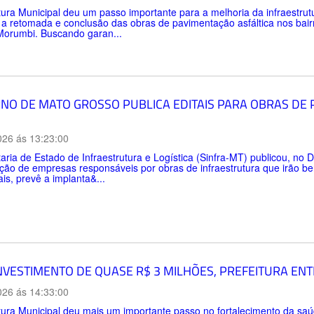
tura Municipal deu um passo importante para a melhoria da infraestru
 a retomada e conclusão das obras de pavimentação asfáltica nos bai
Morumbi. Buscando garan...
NO DE MATO GROSSO PUBLICA EDITAIS PARA OBRAS DE
026 ás 13:23:00
aria de Estado de Infraestrutura e Logística (Sinfra-MT) publicou, no Di
ção de empresas responsáveis por obras de infraestrutura que irão be
ais, prevê a implanta&...
NVESTIMENTO DE QUASE R$ 3 MILHÕES, PREFEITURA EN
026 ás 14:33:00
tura Municipal deu mais um importante passo no fortalecimento da sa