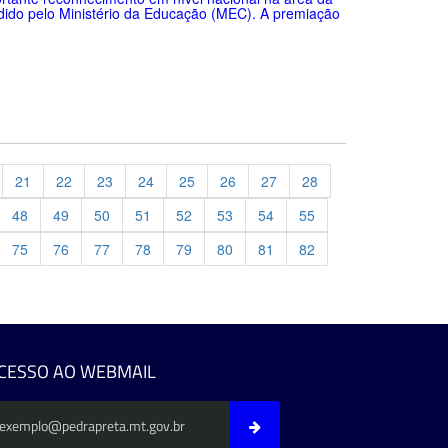
dido pelo Ministério da Educação (MEC). A premiação
21
22
23
24
25
26
27
28
48
49
50
51
52
53
54
55
75
76
77
78
79
80
81
82
evious
CESSO AO WEBMAIL