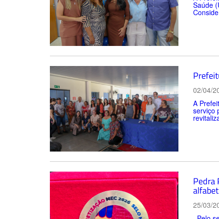
Saúde (U
Consider
Prefei
02/04/2
A Prefe
serviço 
revitali
Pedra 
alfabet
25/03/2
Pelo se