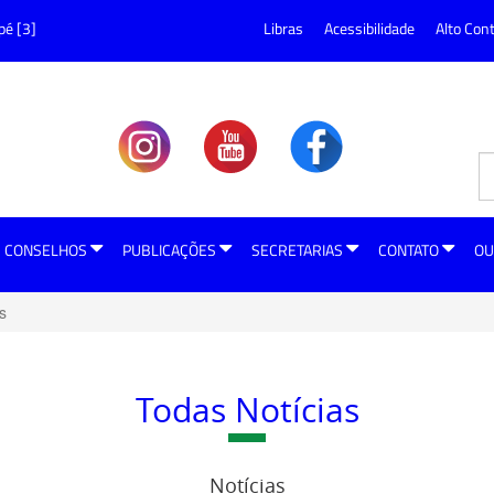
pé [3]
Libras
Acessibilidade
Alto Con
CONSELHOS
PUBLICAÇÕES
SECRETARIAS
CONTATO
OU
s
Todas Notícias
Notícias