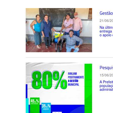
Gestão 
21/06/2
Na últim
entrega
o apoio 
Pesqui
15/06/2
A Prefei
populaçã
administ