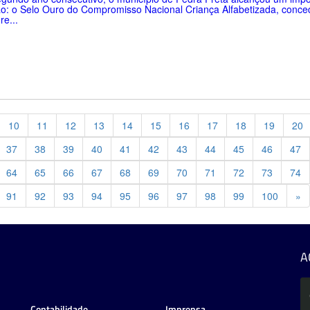
o: o Selo Ouro do Compromisso Nacional Criança Alfabetizada, conce
re...
10
11
12
13
14
15
16
17
18
19
20
37
38
39
40
41
42
43
44
45
46
47
64
65
66
67
68
69
70
71
72
73
74
Pr
91
92
93
94
95
96
97
98
99
100
»
A
Contabilidade
Imprensa