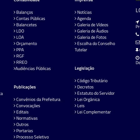
L
Balanços
Notícias
Contas Públicas
Agenda
Balancetes
Galeria de Vídeos
P
LDO
Galeria de Áudios
LOA
Galeria de Fotos
Orçamento
Escolha do Conselho
PPA
Tutelar
RGF
RREO
De
Legislação
Audiências Públicas
Código Tributário
Publicações
Decretos
Estatuto do Servidor
ta
Convênios da Prefeitura
Lei Orgânica
Convocações
Leis
Editais
Lei Complementar
Normativas
Outros
Portarias
Processo Seletivo