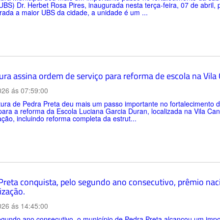
BS) Dr. Herbet Rosa Pires, inaugurada nesta terça-feira, 07 de abril,
ada a maior UBS da cidade, a unidade é um ...
tura assina ordem de serviço para reforma de escola na Vil
026 ás 07:59:00
itura de Pedra Preta deu mais um passo importante no fortalecimento
para a reforma da Escola Luciana Garcia Duran, localizada na Vila C
zação, incluindo reforma completa da estrut...
Preta conquista, pelo segundo ano consecutivo, prêmio nac
ização.
026 ás 14:45:00
gundo ano consecutivo, o município de Pedra Preta alcançou um impo