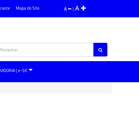
A
traste
Mapa do Site
A
|
VIDORIA | e-SIC