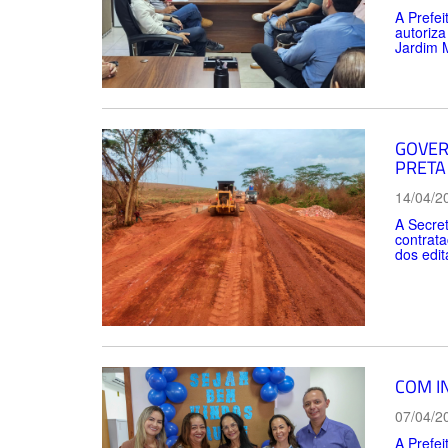
A Prefei
autoriza
Jardim 
GOVER
PRETA
14/04/2
A Secret
contrata
dos edit
COM I
07/04/2
A Prefei