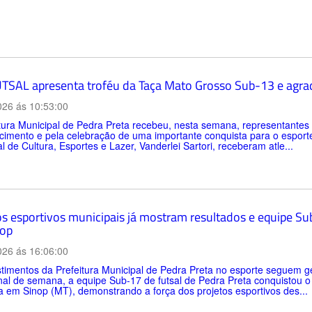
TSAL apresenta troféu da Taça Mato Grosso Sub-13 e agrad
026 ás 10:53:00
itura Municipal de Pedra Preta recebeu, nesta semana, representan
imento e pela celebração de uma importante conquista para o esporte d
l de Cultura, Esportes e Lazer, Vanderlei Sartori, receberam atle...
os esportivos municipais já mostram resultados e equipe Sub
op
026 ás 16:06:00
timentos da Prefeitura Municipal de Pedra Preta no esporte seguem ge
inal de semana, a equipe Sub-17 de futsal de Pedra Preta conquistou 
a em Sinop (MT), demonstrando a força dos projetos esportivos des...