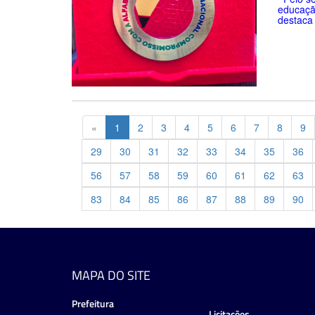
educaçã
destaca 
Previous
«
1
2
3
4
5
6
7
8
9
29
30
31
32
33
34
35
36
56
57
58
59
60
61
62
63
83
84
85
86
87
88
89
90
MAPA DO SITE
Prefeitura
Licitações