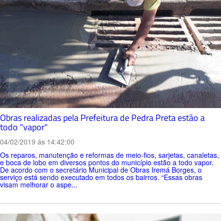
Obras realizadas pela Prefeitura de Pedra Preta estão a
todo "vapor"
04/02/2019 ás 14:42:00
Os reparos, manutenção e reformas de meio-fios, sarjetas, canaletas,
e boca de lobo em diversos pontos do município estão a todo vapor.
De acordo com o secretário Municipal de Obras Iremá Borges, o
serviço está sendo executado em todos os bairros. “Essas obras
visam melhorar o aspe...