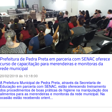
Prefeitura de Pedra Preta em parceria com SENAC oferece
curso de capacitação para merendeiras e monitoras da
rede municipal
20/02/2019 ás 10:18:00
A Prefeitura Municipal de Pedra Preta, através da Secretaria de
Educação em parceria com SENAC, estão oferecendo treinamento
dos procedimentos de boas práticas de higiene na manipulação dos
alimentos para as merendeiras e monitoras da rede municipal. Na
ocasião estão recebendo orient...