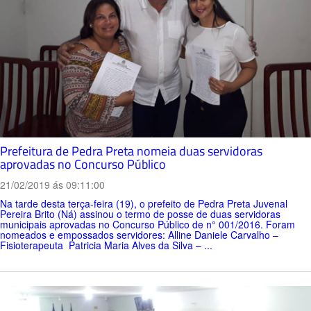
Prefeitura de Pedra Preta nomeia duas servidoras
aprovadas no Concurso Público
21/02/2019 ás 09:11:00
Na tarde desta terça-feira (19), o prefeito de Pedra Preta Juvenal
Pereira Brito (Ná) assinou o termo de posse de duas servidoras
municipais aprovadas no Concurso Público de n° 001/2016. Foram
nomeados e empossados servidores: Alline Daniele Carvalho –
Fisioterapeuta Patricia Maria Alves da Silva – ...