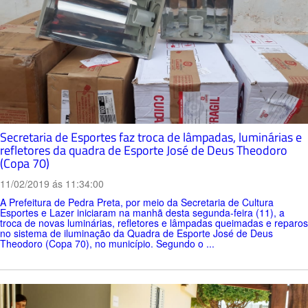
Secretaria de Esportes faz troca de lâmpadas, luminárias e
refletores da quadra de Esporte José de Deus Theodoro
(Copa 70)
11/02/2019 ás 11:34:00
A Prefeitura de Pedra Preta, por meio da Secretaria de Cultura
Esportes e Lazer iniciaram na manhã desta segunda-feira (11), a
troca de novas luminárias, refletores e lâmpadas queimadas e reparos
no sistema de iluminação da Quadra de Esporte José de Deus
Theodoro (Copa 70), no município. Segundo o ...