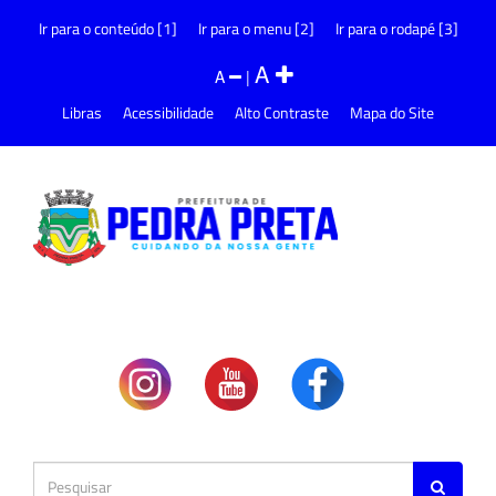
Ir para o conteúdo [1]
Ir para o menu [2]
Ir para o rodapé [3]
A
A
|
Libras
Acessibilidade
Alto Contraste
Mapa do Site