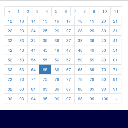
Previous
«
1
2
3
4
5
6
7
8
9
10
11
12
13
14
15
16
17
18
19
20
21
22
23
24
25
26
27
28
29
30
31
32
33
34
35
36
37
38
39
40
41
42
43
44
45
46
47
48
49
50
51
52
53
54
55
56
57
58
59
60
61
62
63
64
65
66
67
68
69
70
71
72
73
74
75
76
77
78
79
80
81
82
83
84
85
86
87
88
89
90
91
Previ
92
93
94
95
96
97
98
99
100
»