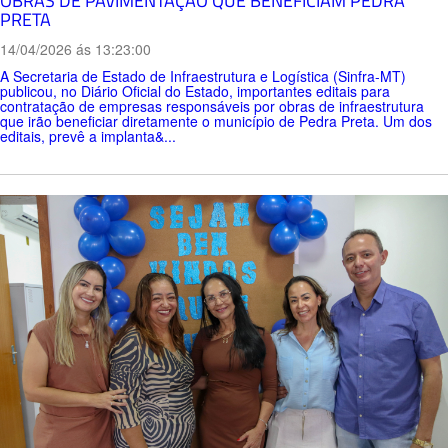
OBRAS DE PAVIMENTAÇÃO QUE BENEFICIAM PEDRA
PRETA
14/04/2026 ás 13:23:00
A Secretaria de Estado de Infraestrutura e Logística (Sinfra-MT)
publicou, no Diário Oficial do Estado, importantes editais para
contratação de empresas responsáveis por obras de infraestrutura
que irão beneficiar diretamente o município de Pedra Preta. Um dos
editais, prevê a implanta&...