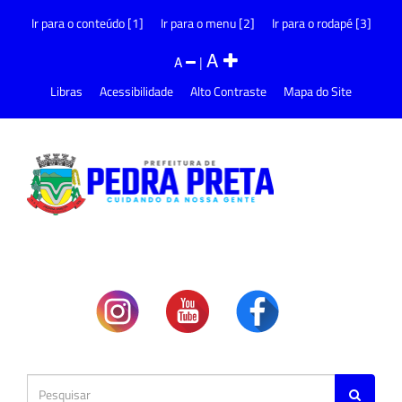
Ir para o conteúdo [1]
Ir para o menu [2]
Ir para o rodapé [3]
A
A
|
Libras
Acessibilidade
Alto Contraste
Mapa do Site