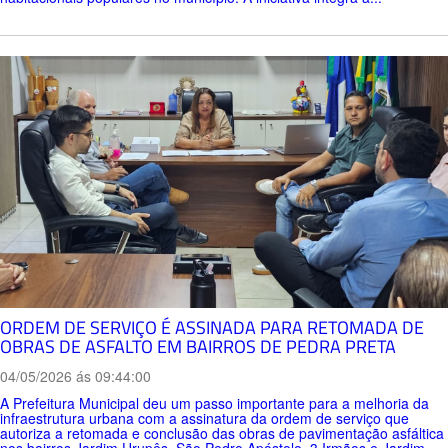
ORDEM DE SERVIÇO É ASSINADA PARA RETOMADA DE
OBRAS DE ASFALTO EM BAIRROS DE PEDRA PRETA
04/05/2026 ás 09:44:00
A Prefeitura Municipal deu um passo importante para a melhoria da
infraestrutura urbana com a assinatura da ordem de serviço que
autoriza a retomada e conclusão das obras de pavimentação asfáltica
nos bairros Jardim Urupês, São Pedro Apóstolo, 3 Irmãos e Jardim