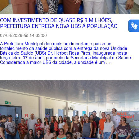
COM INVESTIMENTO DE QUASE R$ 3 MILHÕES,
PREFEITURA ENTREGA NOVA UBS À POPULAÇÃO
07/04/2026 ás 14:33:00
A Prefeitura Municipal deu mais um importante passo no
fortalecimento da saúde pública com a entrega da nova Unidade
Básica de Saúde (UBS) Dr. Herbet Rosa Pires, inaugurada nesta
terça-feira, 07 de abril, por meio da Secretaria Municipal de Saúde.
Considerada a maior UBS da cidade, a unidade é um ...