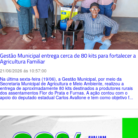
Gestão Municipal entrega cerca de 80 kits para fortalecer a
Agricultura Familiar
21/06/2026 ás 10:57:00
Na última sexta-feira (19/06), a Gestão Municipal, por meio da
Secretaria Municipal de Agricultura e Meio Ambiente, realizou a
entrega de aproximadamente 80 kits destinados a produtores rurais
dos assentamentos Flor do Prata e Furnas. A ação contou com o
apoio do deputado estadual Carlos Avallone e tem como objetivo f...