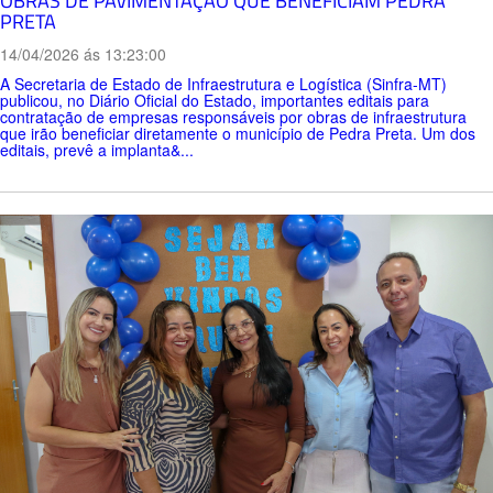
OBRAS DE PAVIMENTAÇÃO QUE BENEFICIAM PEDRA
PRETA
14/04/2026 ás 13:23:00
A Secretaria de Estado de Infraestrutura e Logística (Sinfra-MT)
publicou, no Diário Oficial do Estado, importantes editais para
contratação de empresas responsáveis por obras de infraestrutura
que irão beneficiar diretamente o município de Pedra Preta. Um dos
editais, prevê a implanta&...