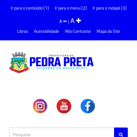
Ir para o conteúdo [1]
Ir para o menu [2]
Ir para o rodapé [3]
A
A
|
Libras
Acessibilidade
Alto Contraste
Mapa do Site