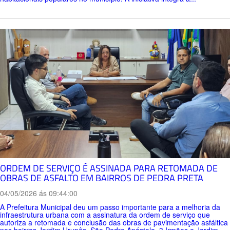
ORDEM DE SERVIÇO É ASSINADA PARA RETOMADA DE
OBRAS DE ASFALTO EM BAIRROS DE PEDRA PRETA
04/05/2026 ás 09:44:00
A Prefeitura Municipal deu um passo importante para a melhoria da
infraestrutura urbana com a assinatura da ordem de serviço que
autoriza a retomada e conclusão das obras de pavimentação asfáltica
nos bairros Jardim Urupês, São Pedro Apóstolo, 3 Irmãos e Jardim