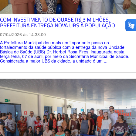
COM INVESTIMENTO DE QUASE R$ 3 MILHÕES,
PREFEITURA ENTREGA NOVA UBS À POPULAÇÃO
07/04/2026 ás 14:33:00
A Prefeitura Municipal deu mais um importante passo no
fortalecimento da saúde pública com a entrega da nova Unidade
Básica de Saúde (UBS) Dr. Herbet Rosa Pires, inaugurada nesta
terça-feira, 07 de abril, por meio da Secretaria Municipal de Saúde.
Considerada a maior UBS da cidade, a unidade é um ...