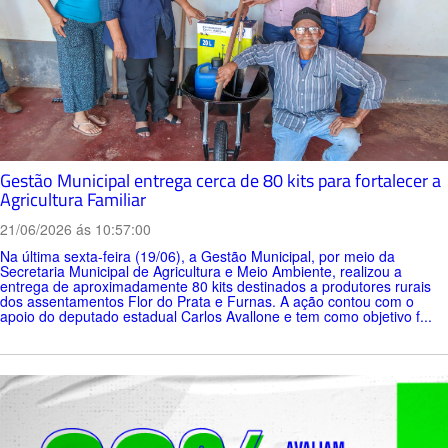
Gestão Municipal entrega cerca de 80 kits para fortalecer a
Agricultura Familiar
21/06/2026 ás 10:57:00
Na última sexta-feira (19/06), a Gestão Municipal, por meio da
Secretaria Municipal de Agricultura e Meio Ambiente, realizou a
entrega de aproximadamente 80 kits destinados a produtores rurais
dos assentamentos Flor do Prata e Furnas. A ação contou com o
apoio do deputado estadual Carlos Avallone e tem como objetivo f...