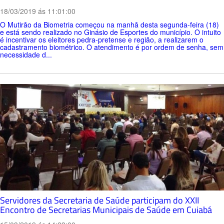
18/03/2019 ás 11:01:00
O Mutirão da Biometria começou na manhã desta segunda-feira (18)
e está sendo realizado no Ginásio de Esportes do município. O intuito
é incentivar os eleitores pedra-pretense e região, a realizarem o
cadastramento biométrico. O atendimento é por ordem de senha, sem
necessidade d...
Servidores da Secretaria de Saúde participam do XXII
Encontro de Secretarias Municipais de Saúde em Cuiabá