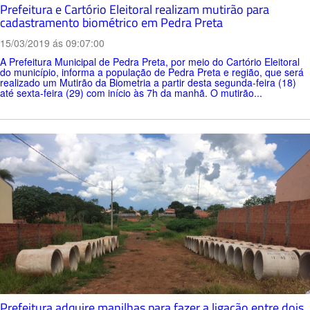
Prefeitura e Cartório Eleitoral realizam mutirão para
cadastramento biométrico em Pedra Preta
15/03/2019 ás 09:07:00
A Prefeitura Municipal de Pedra Preta, por meio do Cartório Eleitoral
do município, informa a população de Pedra Preta e região, que será
realizado um Mutirão da Biometria a partir desta segunda-feira (18)
até sexta-feira (29) com início às 7h da manhã. O mutirão...
Prefeitura adquire manilhas para fazer a ligação entre dois