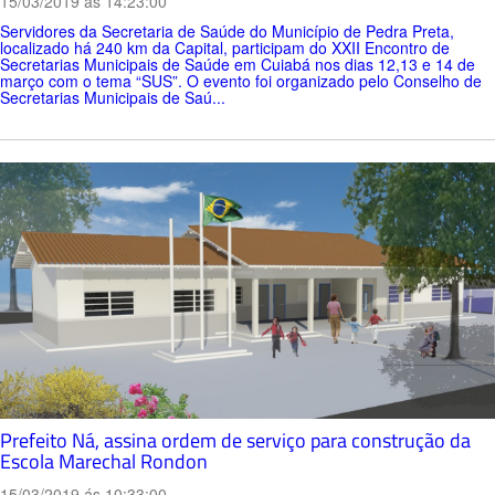
15/03/2019 ás 14:23:00
Servidores da Secretaria de Saúde do Município de Pedra Preta,
localizado há 240 km da Capital, participam do XXII Encontro de
Secretarias Municipais de Saúde em Cuiabá nos dias 12,13 e 14 de
março com o tema “SUS”. O evento foi organizado pelo Conselho de
Secretarias Municipais de Saú...
Prefeito Ná, assina ordem de serviço para construção da
Escola Marechal Rondon
15/03/2019 ás 10:33:00