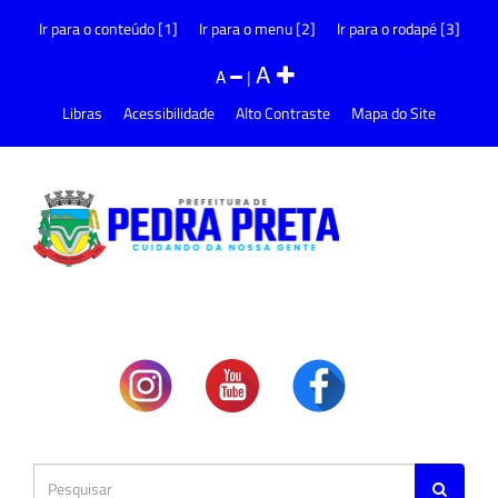
Ir para o conteúdo [1]
Ir para o menu [2]
Ir para o rodapé [3]
A
A
|
Libras
Acessibilidade
Alto Contraste
Mapa do Site