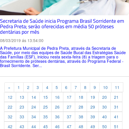
Secretaria de Saúde inicia Programa Brasil Sorridente em
Pedra Preta; serão oferecidas em média 50 próteses
dentárias por mês
08/03/2019 ás 13:54:00
A Prefeitura Municipal de Pedra Preta, através da Secretaria de
Saúde, por meio das equipes de Saúde Bucal das Estratégias Saúde
das Famílias (ESF), iniciou nesta sexta-feira (8) a triagem para o
fornecimento de próteses dentárias, através do Programa Federal -
Brasil Sorridente. Ser...
Previous
«
1
2
3
4
5
6
7
8
9
10
11
12
13
14
15
16
17
18
19
20
21
22
23
24
25
26
27
28
29
30
31
32
33
34
35
36
37
38
39
40
41
42
43
44
45
46
47
48
49
50
51