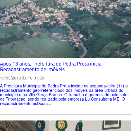
Após 13 anos, Prefeitura de Pedra Preta inicia
Recadastramento de Imóveis
19/03/2019 ás 16:01:00
A Prefeitura Municipal de Pedra Preta iniciou na segunda-feira (11) o
recadastramento georreferenciado dos imóveis da área urbana do
município e na Vila Garça Branca. O trabalho é gerenciado pelo setor
de Tributação, sendo realizado pela empresa Lu Consultoria ME. O
recadastramento est&aac...