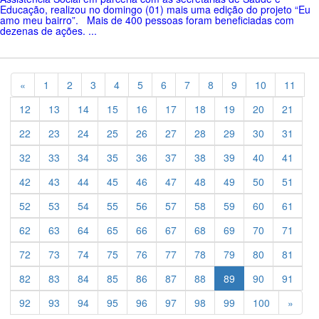
Educação, realizou no domingo (01) mais uma edição do projeto “Eu
amo meu bairro”. Mais de 400 pessoas foram beneficiadas com
dezenas de ações. ...
Previous
«
1
2
3
4
5
6
7
8
9
10
11
12
13
14
15
16
17
18
19
20
21
22
23
24
25
26
27
28
29
30
31
32
33
34
35
36
37
38
39
40
41
42
43
44
45
46
47
48
49
50
51
52
53
54
55
56
57
58
59
60
61
62
63
64
65
66
67
68
69
70
71
72
73
74
75
76
77
78
79
80
81
82
83
84
85
86
87
88
89
90
91
Previ
92
93
94
95
96
97
98
99
100
»