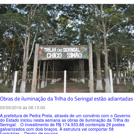
Obras de iluminação da Trilha do Seringal estão adiantadas
05/05/2016 ás 08:13:00
A prefeitura de Pedra Preta, através de um convênio com o Governo
do Estado iniciou nesta semana as obras de iluminação da Trilha do
Seringal. O investimento de R$ 174.933,88 contempla 29 postes
galvanizados com dois braços. A estrutura vai comportar 58
luminárias. Dentro de poucos ...