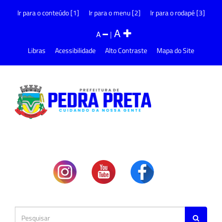
Ir para o conteúdo [1]
Ir para o menu [2]
Ir para o rodapé [3]
A
A
|
Libras
Acessibilidade
Alto Contraste
Mapa do Site