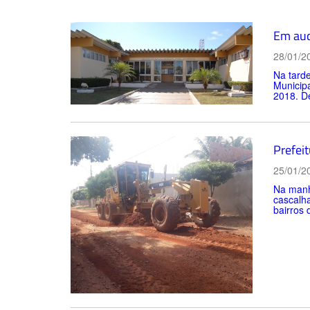
Em aud
28/01/2
Na tarde
Municipa
2018. De
Prefei
25/01/2
Na manhã
cascalh
bairros 