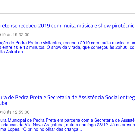
retense recebeu 2019 com muita música e show pirotécnic
019 ás 19:32:00
ação de Pedra Preta e visitantes, recebeu 2019 com muita música e u
s entre 10 e 12 minutos. O show da virada, que começou às 22h30, com 
to Astral an...
ura de Pedra Preta e Secretaria de Assistência Social entre
uba
018 ás 12:59:00
tura Municipal de Pedra Preta em parceria com a Secretaria de Assistê
 crianças da Vila Nova Araçatuba, ontem domingo 23/12. Já os present
a Lopes. “O brilho no olhar das criança...