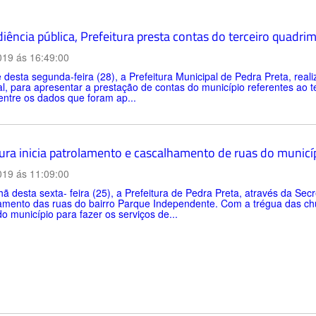
iência pública, Prefeitura presta contas do terceiro quadri
019 ás 16:49:00
 desta segunda-feira (28), a Prefeitura Municipal de Pedra Preta, rea
l, para apresentar a prestação de contas do município referentes ao t
ntre os dados que foram ap...
tura inicia patrolamento e cascalhamento de ruas do municí
019 ás 11:09:00
 desta sexta- feira (25), a Prefeitura de Pedra Preta, através da Secr
amento das ruas do bairro Parque Independente. Com a trégua das chu
do município para fazer os serviços de...