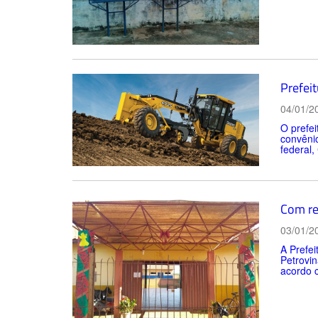
Prefei
04/01/2
O prefei
convênio
federal,
Com rec
03/01/2
A Prefei
Petrovin
acordo c