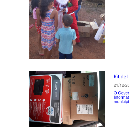
Kit de
21/12/2
O Gover
Informát
municípi