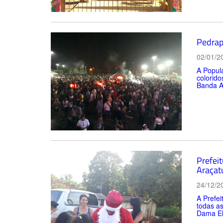
Pedrap
02/01/2
A Popul
colorido
Banda Al
Prefeit
Araçat
24/12/2
A Prefei
todas as
Dama Elm