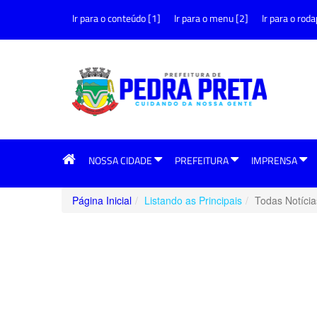
Ir para o conteúdo [1]
Ir para o menu [2]
Ir para o roda
NOSSA CIDADE
PREFEITURA
IMPRENSA
Página Inicial
Listando as Principais
Todas Notícia