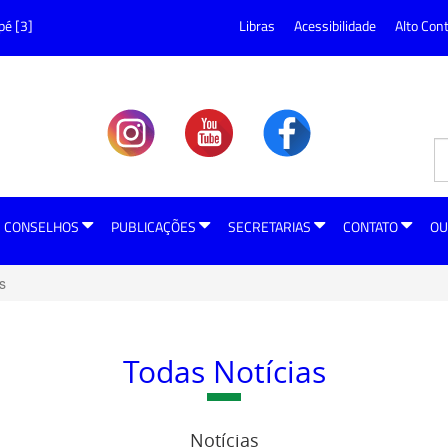
pé [3]
Libras
Acessibilidade
Alto Con
CONSELHOS
PUBLICAÇÕES
SECRETARIAS
CONTATO
OU
s
Todas Notícias
Notícias