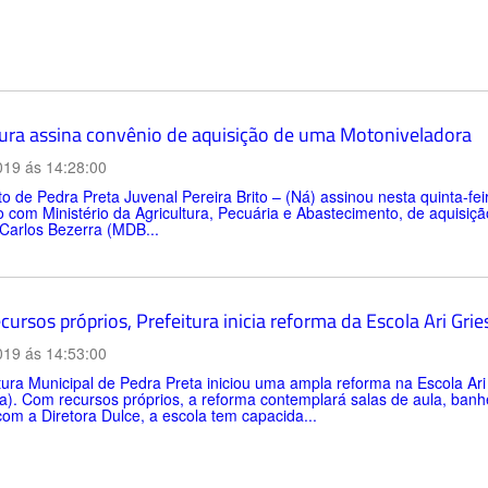
tura assina convênio de aquisição de uma Motoniveladora
019 ás 14:28:00
to de Pedra Preta Juvenal Pereira Brito – (Ná) assinou nesta quinta-
 com Ministério da Agricultura, Pecuária e Abastecimento, de aquisiç
 Carlos Bezerra (MDB...
ursos próprios, Prefeitura inicia reforma da Escola Ari Gri
019 ás 14:53:00
tura Municipal de Pedra Preta iniciou uma ampla reforma na Escola Ari
a). Com recursos próprios, a reforma contemplará salas de aula, banhei
om a Diretora Dulce, a escola tem capacida...