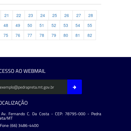
21
22
23
24
25
26
27
28
48
49
50
51
52
53
54
55
75
76
77
78
79
80
81
82
evious
CESSO AO WEBMAIL
OCALIZAÇÃO
Av. Fernando C. Da Costa - CEP: 78795-000 - Pedra
reta/MT
Fone: (66) 3486-4400