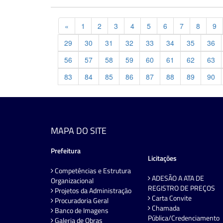
Previous
«
1
2
3
4
5
6
7
8
9
29
30
31
32
33
34
35
36
56
57
58
59
60
61
62
63
83
84
85
86
87
88
89
90
MAPA DO SITE
Prefeitura
Licitações
Competências e Estrutura
ADESÃO A ATA DE
Organizacional
REGISTRO DE PREÇOS
Projetos da Administração
Carta Convite
Procuradoria Geral
Chamada
Banco de Imagens
Pública/Credenciamento
Galeria de Obras