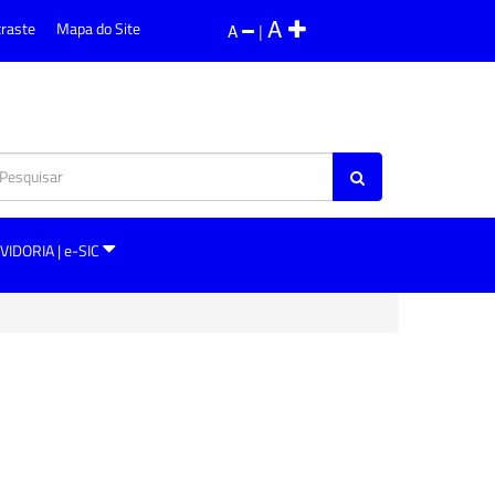
A
traste
Mapa do Site
A
|
VIDORIA | e-SIC