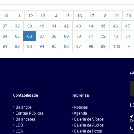
10
11
12
13
14
15
16
17
18
19
20
37
38
39
40
41
42
43
44
45
46
47
64
65
66
67
68
69
70
71
72
73
74
Pr
91
92
93
94
95
96
97
98
99
100
»
A
Contabilidade
Imprensa
L
Balanços
Notícias
Contas Públicas
Agenda
Balancetes
Galeria de Vídeos
P
LDO
Galeria de Áudios
LOA
Galeria de Fotos