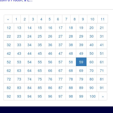
Previous
«
1
2
3
4
5
6
7
8
9
10
11
12
13
14
15
16
17
18
19
20
21
22
23
24
25
26
27
28
29
30
31
32
33
34
35
36
37
38
39
40
41
42
43
44
45
46
47
48
49
50
51
52
53
54
55
56
57
58
59
60
61
62
63
64
65
66
67
68
69
70
71
72
73
74
75
76
77
78
79
80
81
82
83
84
85
86
87
88
89
90
91
Previ
92
93
94
95
96
97
98
99
100
»