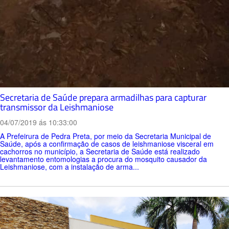
Secretaria de Saúde prepara armadilhas para capturar
transmissor da Leishmaniose
04/07/2019 ás 10:33:00
A Prefeirura de Pedra Preta, por meio da Secretaria Municipal de
Saúde, após a confirmação de casos de leishmaniose visceral em
cachorros no município, a Secretaria de Saúde está realizado
levantamento entomologias a procura do mosquito causador da
Leishmaniose, com a instalação de arma...