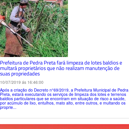
Prefeitura de Pedra Preta fará limpeza de lotes baldios e
multará proprietários que não realizam manutenção de
suas propriedades
10/07/2019 ás 16:46:00
Após a criação do Decreto n°69/2019, a Prefeitura Municipal de Pedra
Preta, estará executando os serviços de limpeza dos lotes e terrenos
baldios particulares que se encontram em situação de risco a saúde,
por acúmulo de lixo, entulhos, mato alto, entre outros, e multando os
proprie...