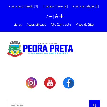
Ir para o conteúdo [1]
Ir para o menu [2]
Ir para o rodapé [3]
A
A
|
Libras
Acessibilidade
Alto Contraste
Mapa do Site