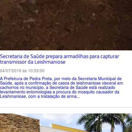
Secretaria de Saúde prepara armadilhas para capturar
transmissor da Leishmaniose
04/07/2019 ás 10:33:00
A Prefeirura de Pedra Preta, por meio da Secretaria Municipal de
Saúde, após a confirmação de casos de leishmaniose visceral em
cachorros no município, a Secretaria de Saúde está realizado
levantamento entomologias a procura do mosquito causador da
Leishmaniose, com a instalação de arma...