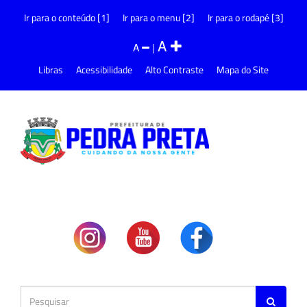
Ir para o conteúdo [1]
Ir para o menu [2]
Ir para o rodapé [3]
A
A
|
Libras
Acessibilidade
Alto Contraste
Mapa do Site