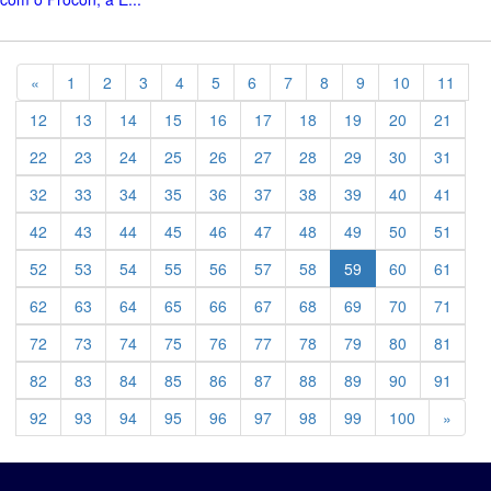
Previous
«
1
2
3
4
5
6
7
8
9
10
11
12
13
14
15
16
17
18
19
20
21
22
23
24
25
26
27
28
29
30
31
32
33
34
35
36
37
38
39
40
41
42
43
44
45
46
47
48
49
50
51
52
53
54
55
56
57
58
59
60
61
62
63
64
65
66
67
68
69
70
71
72
73
74
75
76
77
78
79
80
81
82
83
84
85
86
87
88
89
90
91
Previ
92
93
94
95
96
97
98
99
100
»