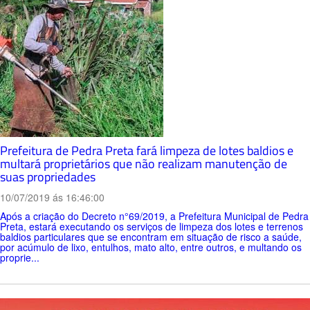
Prefeitura de Pedra Preta fará limpeza de lotes baldios e
multará proprietários que não realizam manutenção de
suas propriedades
10/07/2019 ás 16:46:00
Após a criação do Decreto n°69/2019, a Prefeitura Municipal de Pedra
Preta, estará executando os serviços de limpeza dos lotes e terrenos
baldios particulares que se encontram em situação de risco a saúde,
por acúmulo de lixo, entulhos, mato alto, entre outros, e multando os
proprie...