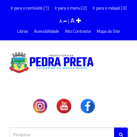
Ir para o conteúdo [1]
Ir para o menu [2]
Ir para o rodapé [3]
A
A
|
Libras
Acessibilidade
Alto Contraste
Mapa do Site