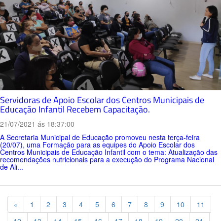
Servidoras de Apoio Escolar dos Centros Municipais de
Educação Infantil Recebem Capacitação.
21/07/2021 ás 18:37:00
A Secretaria Municipal de Educação promoveu nesta terça-feira
(20/07), uma Formação para as equipes do Apoio Escolar dos
Centros Municipais de Educação Infantil com o tema: Atualização das
recomendações nutricionais para a execução do Programa Nacional
de Ali...
Previous
«
1
2
3
4
5
6
7
8
9
10
11