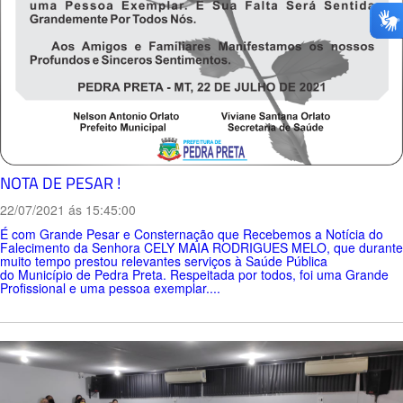
NOTA DE PESAR !
22/07/2021 ás 15:45:00
É com Grande Pesar e Consternação que Recebemos a Notícia do
Falecimento da Senhora CELY MAIA RODRIGUES MELO, que durante
muito tempo prestou relevantes serviços à Saúde Pública
do Município de Pedra Preta. Respeitada por todos, foi uma Grande
Profissional e uma pessoa exemplar....