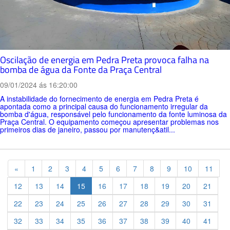
Oscilação de energia em Pedra Preta provoca falha na
bomba de água da Fonte da Praça Central
09/01/2024 ás 16:20:00
A instabilidade do fornecimento de energia em Pedra Preta é
apontada como a principal causa do funcionamento irregular da
bomba d'água, responsável pelo funcionamento da fonte luminosa da
Praça Central. O equipamento começou apresentar problemas nos
primeiros dias de janeiro, passou por manutenç&atil...
Previous
«
1
2
3
4
5
6
7
8
9
10
11
12
13
14
15
16
17
18
19
20
21
22
23
24
25
26
27
28
29
30
31
32
33
34
35
36
37
38
39
40
41