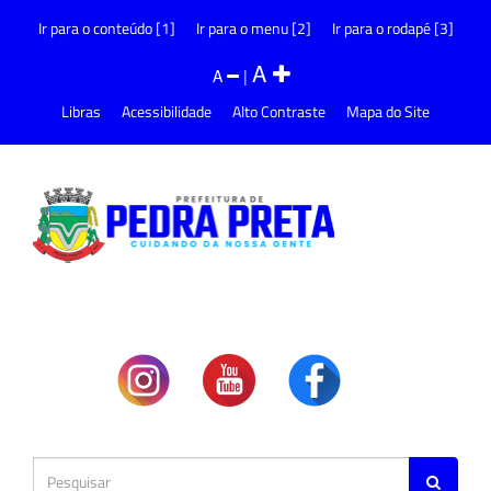
Ir para o conteúdo [1]
Ir para o menu [2]
Ir para o rodapé [3]
A
A
|
Libras
Acessibilidade
Alto Contraste
Mapa do Site