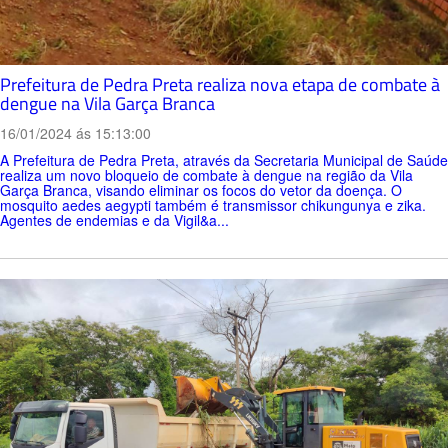
Prefeitura de Pedra Preta realiza nova etapa de combate à
dengue na Vila Garça Branca
16/01/2024 ás 15:13:00
A Prefeitura de Pedra Preta, através da Secretaria Municipal de Saúde
realiza um novo bloqueio de combate à dengue na região da Vila
Garça Branca, visando eliminar os focos do vetor da doença. O
mosquito aedes aegypti também é transmissor chikungunya e zika.
Agentes de endemias e da Vigil&a...