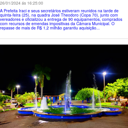
26/01/2024 ás 16:25:00
A Prefeita Iraci e seus secretários estiveram reunidos na tarde de
quinta-feira (25), na quadra José Theodoro (Copa 70), junto com
vereadores e oficializou a entrega de 90 equipamentos, comprados
com recursos de emendas impositivas da Câmara Municipal. O
repasse de mais de R$ 1,2 milhão garantiu aquisição...