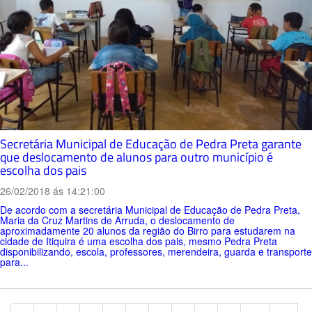
Secretária Municipal de Educação de Pedra Preta garante
que deslocamento de alunos para outro município é
escolha dos pais
26/02/2018 ás 14:21:00
De acordo com a secretária Municipal de Educação de Pedra Preta,
Maria da Cruz Martins de Arruda, o deslocamento de
aproximadamente 20 alunos da região do Birro para estudarem na
cidade de Itiquira é uma escolha dos pais, mesmo Pedra Preta
disponibilizando, escola, professores, merendeira, guarda e transporte
para...