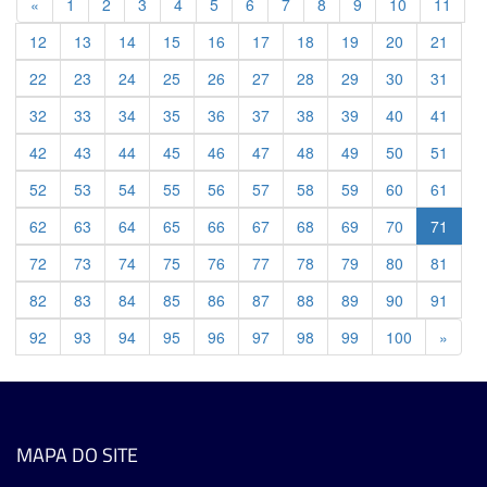
Previous
«
1
2
3
4
5
6
7
8
9
10
11
12
13
14
15
16
17
18
19
20
21
22
23
24
25
26
27
28
29
30
31
32
33
34
35
36
37
38
39
40
41
42
43
44
45
46
47
48
49
50
51
52
53
54
55
56
57
58
59
60
61
62
63
64
65
66
67
68
69
70
71
72
73
74
75
76
77
78
79
80
81
82
83
84
85
86
87
88
89
90
91
Previ
92
93
94
95
96
97
98
99
100
»
MAPA DO SITE