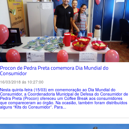
Procon de Pedra Preta comemora Dia Mundial do
Consumidor
16/03/2018 ás 10:27:00
Nesta quinta-feira (15/03) em comemoração ao Dia Mundial do
Consumidor, a Coordenadoria Municipal de Defesa do Consumidor de
Pedra Preta (Procon) ofereceu um Coffee Break aos consumidores
que compareceram ao órgão. Na ocasião, também foram distribuídos
alguns “Kits do Consumidor”. Para...