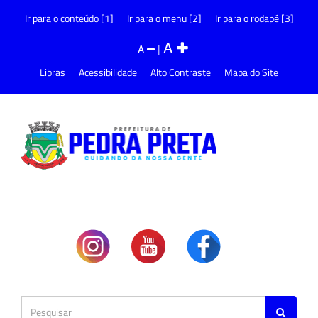
Ir para o conteúdo [1]
Ir para o menu [2]
Ir para o rodapé [3]
A
A
|
Libras
Acessibilidade
Alto Contraste
Mapa do Site