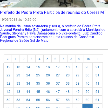
Prefeito de Pedra Preta Participa de reunião do Coress MT
19/03/2018 ás 10:35:00
Na manhã da última sexta-feira (16/03), o prefeito de Pedra Preta,
Juvenal Pereira Brito (Ná), juntamente com a secretária Municipal de
Saúde, Stephany Paiva Damascena e o vice-prefeito, Luiz Cândido
Rodrigues Pereira participaram de uma reunião do Consórcio
Regional de Saúde Sul de Mato...
Previous
«
1
2
3
4
5
6
7
8
9
10
11
12
13
14
15
16
17
18
19
20
21
22
23
24
25
26
27
28
29
30
31
32
33
34
35
36
37
38
39
40
41
42
43
44
45
46
47
48
49
50
51
52
53
54
55
56
57
58
59
60
61
62
63
64
65
66
67
68
69
70
71