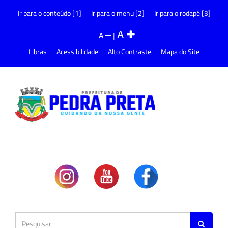
Ir para o conteúdo [1]
Ir para o menu [2]
Ir para o rodapé [3]
A
A
|
Libras
Acessibilidade
Alto Contraste
Mapa do Site