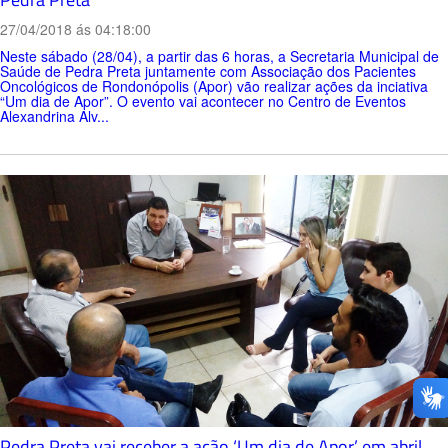
27/04/2018 ás 04:18:00
Neste sábado (28/04), a partir das 6 horas, a Secretaria Municipal de
Saúde de Pedra Preta juntamente com Associação dos Pacientes
Oncológicos de Rondonópolis (Apor) vão realizar ações da inciativa
“Um dia de Apor”. O evento vai acontecer no Centro de Eventos
Alexandrina Alv...
Pedra Preta vai receber a ação ‘Um dia de Apor’ em abril