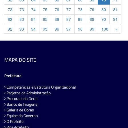
72
73
74
75
76
77
78
79
80
81
82
83
84
85
86
87
88
89
90
91
Previ
92
93
94
95
96
97
98
99
100
»
MAPA DO SITE
Prefeitura
Competências e Estrutura Organizacional
Projetos da Administração
Procuradoria Geral
Banco de Imagens
Galeria de Obras
Equipe do Governo
O Prefeito
Vice-Prefeito