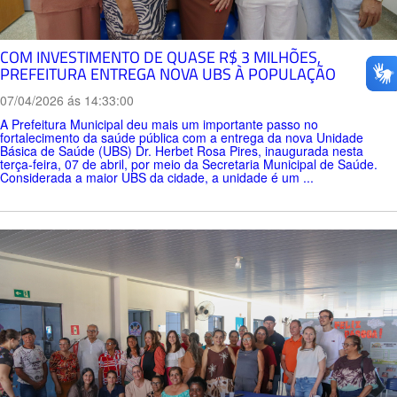
COM INVESTIMENTO DE QUASE R$ 3 MILHÕES,
PREFEITURA ENTREGA NOVA UBS À POPULAÇÃO
07/04/2026 ás 14:33:00
A Prefeitura Municipal deu mais um importante passo no
fortalecimento da saúde pública com a entrega da nova Unidade
Básica de Saúde (UBS) Dr. Herbet Rosa Pires, inaugurada nesta
terça-feira, 07 de abril, por meio da Secretaria Municipal de Saúde.
Considerada a maior UBS da cidade, a unidade é um ...