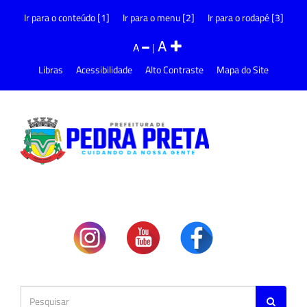
Ir para o conteúdo [1]
Ir para o menu [2]
Ir para o rodapé [3]
A
A
|
Libras
Acessibilidade
Alto Contraste
Mapa do Site