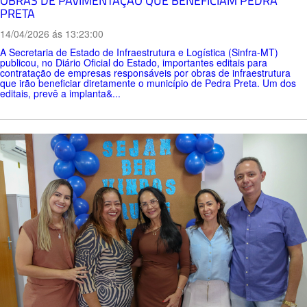
OBRAS DE PAVIMENTAÇÃO QUE BENEFICIAM PEDRA
PRETA
14/04/2026 ás 13:23:00
A Secretaria de Estado de Infraestrutura e Logística (Sinfra-MT)
publicou, no Diário Oficial do Estado, importantes editais para
contratação de empresas responsáveis por obras de infraestrutura
que irão beneficiar diretamente o município de Pedra Preta. Um dos
editais, prevê a implanta&...