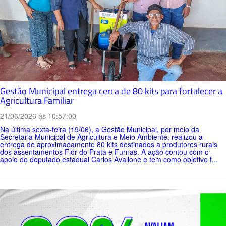
Gestão Municipal entrega cerca de 80 kits para fortalecer a
Agricultura Familiar
21/06/2026 ás 10:57:00
Na última sexta-feira (19/06), a Gestão Municipal, por meio da
Secretaria Municipal de Agricultura e Meio Ambiente, realizou a
entrega de aproximadamente 80 kits destinados a produtores rurais
dos assentamentos Flor do Prata e Furnas. A ação contou com o
apoio do deputado estadual Carlos Avallone e tem como objetivo f...