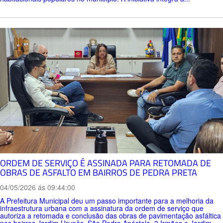
ORDEM DE SERVIÇO É ASSINADA PARA RETOMADA DE
OBRAS DE ASFALTO EM BAIRROS DE PEDRA PRETA
04/05/2026 ás 09:44:00
A Prefeitura Municipal deu um passo importante para a melhoria da
infraestrutura urbana com a assinatura da ordem de serviço que
autoriza a retomada e conclusão das obras de pavimentação asfáltica
nos bairros Jardim Urupês, São Pedro Apóstolo, 3 Irmãos e Jardim