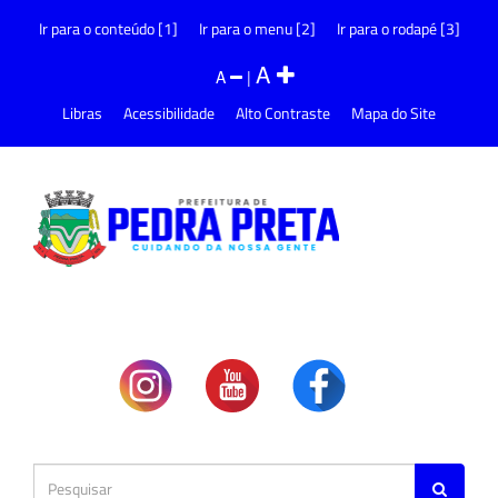
Ir para o conteúdo [1]
Ir para o menu [2]
Ir para o rodapé [3]
A
A
|
Libras
Acessibilidade
Alto Contraste
Mapa do Site