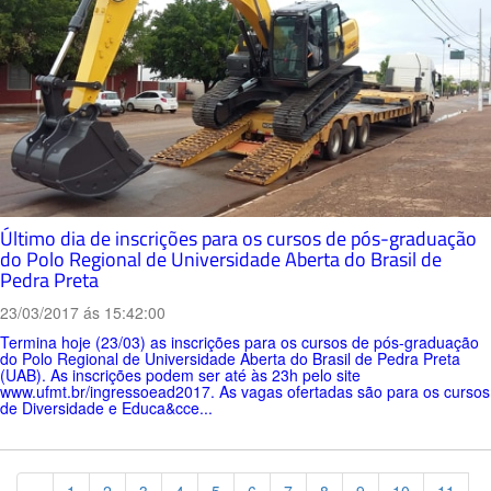
Último dia de inscrições para os cursos de pós-graduação
do Polo Regional de Universidade Aberta do Brasil de
Pedra Preta
23/03/2017 ás 15:42:00
Termina hoje (23/03) as inscrições para os cursos de pós-graduação
do Polo Regional de Universidade Aberta do Brasil de Pedra Preta
(UAB). As inscrições podem ser até às 23h pelo site
www.ufmt.br/ingressoead2017. As vagas ofertadas são para os cursos
de Diversidade e Educa&cce...
Previous