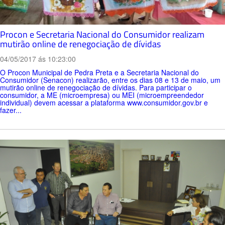
Procon e Secretaria Nacional do Consumidor realizam
mutirão online de renegociação de dívidas
04/05/2017 ás 10:23:00
O Procon Municipal de Pedra Preta e a Secretaria Nacional do
Consumidor (Senacon) realizarão, entre os dias 08 e 13 de maio, um
mutirão online de renegociação de dívidas. Para participar o
consumidor, a ME (microempresa) ou MEI (microempreendedor
individual) devem acessar a plataforma www.consumidor.gov.br e
fazer...