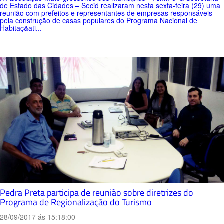
de Estado das Cidades – Secid realizaram nesta sexta-feira (29) uma
reunião com prefeitos e representantes de empresas responsáveis
pela construção de casas populares do Programa Nacional de
Habitaç&ati...
Pedra Preta participa de reunião sobre diretrizes do
Programa de Regionalização do Turismo
28/09/2017 ás 15:18:00