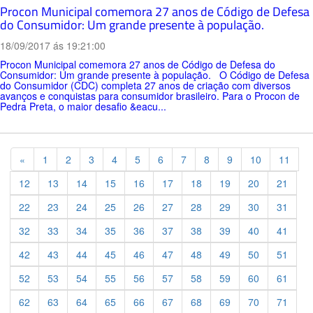
Procon Municipal comemora 27 anos de Código de Defesa
do Consumidor: Um grande presente à população.
18/09/2017 ás 19:21:00
Procon Municipal comemora 27 anos de Código de Defesa do
Consumidor: Um grande presente à população. O Código de Defesa
do Consumidor (CDC) completa 27 anos de criação com diversos
avanços e conquistas para consumidor brasileiro. Para o Procon de
Pedra Preta, o maior desafio &eacu...
Previous
«
1
2
3
4
5
6
7
8
9
10
11
12
13
14
15
16
17
18
19
20
21
22
23
24
25
26
27
28
29
30
31
32
33
34
35
36
37
38
39
40
41
42
43
44
45
46
47
48
49
50
51
52
53
54
55
56
57
58
59
60
61
62
63
64
65
66
67
68
69
70
71