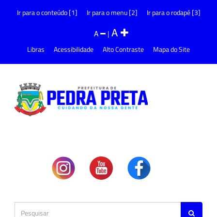
Ir para o conteúdo [1]
Ir para o menu [2]
Ir para o rodapé [3]
A
A
|
Libras
Acessibilidade
Alto Contraste
Mapa do Site