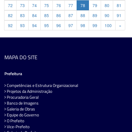
72
73
74
75
76
77
78
79
80
81
82
83
84
85
86
87
88
89
90
91
Previ
92
93
94
95
96
97
98
99
100
»
MAPA DO SITE
Prefeitura
Competências e Estrutura Organizacional
Projetos da Administração
Procuradoria Geral
Banco de Imagens
Galeria de Obras
Equipe do Governo
O Prefeito
Vice-Prefeito