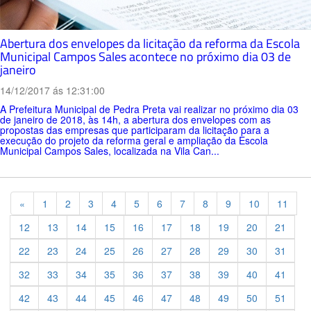
Abertura dos envelopes da licitação da reforma da Escola
Municipal Campos Sales acontece no próximo dia 03 de
janeiro
14/12/2017 ás 12:31:00
A Prefeitura Municipal de Pedra Preta vai realizar no próximo dia 03
de janeiro de 2018, às 14h, a abertura dos envelopes com as
propostas das empresas que participaram da licitação para a
execução do projeto da reforma geral e ampliação da Escola
Municipal Campos Sales, localizada na Vila Can...
Previous
«
1
2
3
4
5
6
7
8
9
10
11
12
13
14
15
16
17
18
19
20
21
22
23
24
25
26
27
28
29
30
31
32
33
34
35
36
37
38
39
40
41
42
43
44
45
46
47
48
49
50
51