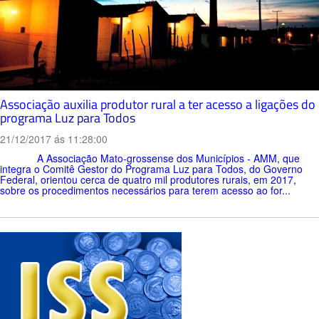
Associação auxilia produtor rural a ter acesso a ligações do
programa Luz para Todos
21/12/2017 ás 11:28:00
A Associação Mato-grossense dos Municípios - AMM, que
integra o Comitê Gestor do Programa Luz para Todos, do Governo
Federal, orientou cerca de quatro mil produtores rurais, em 2017,
sobre os procedimentos necessários para terem acesso ao for...