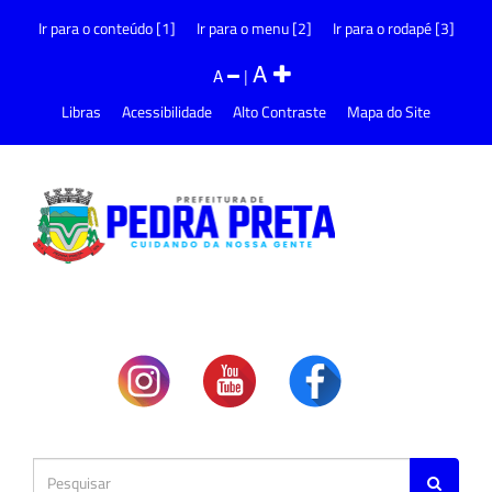
Ir para o conteúdo [1]
Ir para o menu [2]
Ir para o rodapé [3]
A
A
|
Libras
Acessibilidade
Alto Contraste
Mapa do Site