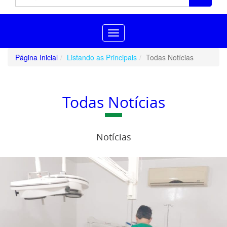
Toggle
navigation
Página Inicial
Listando as Principais
Todas Notícias
Todas Notícias
Notícias