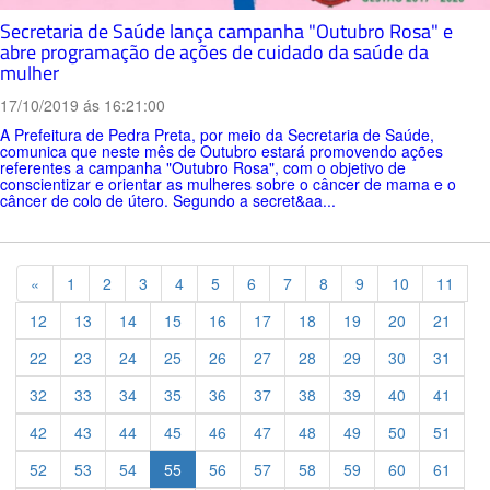
Secretaria de Saúde lança campanha "Outubro Rosa" e
abre programação de ações de cuidado da saúde da
mulher
17/10/2019 ás 16:21:00
A Prefeitura de Pedra Preta, por meio da Secretaria de Saúde,
comunica que neste mês de Outubro estará promovendo ações
referentes a campanha "Outubro Rosa", com o objetivo de
conscientizar e orientar as mulheres sobre o câncer de mama e o
câncer de colo de útero. Segundo a secret&aa...
Previous
«
1
2
3
4
5
6
7
8
9
10
11
12
13
14
15
16
17
18
19
20
21
22
23
24
25
26
27
28
29
30
31
32
33
34
35
36
37
38
39
40
41
42
43
44
45
46
47
48
49
50
51
52
53
54
55
56
57
58
59
60
61