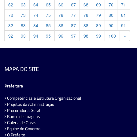
62
63
64
65
66
67
68
69
70
71
72
73
74
75
76
77
78
79
80
81
82
83
84
85
86
87
88
89
90
91
Previ
92
93
94
95
96
97
98
99
100
»
MAPA DO SITE
Prefeitura
Competências e Estrutura Organizacional
Projetos da Administração
Procuradoria Geral
Banco de Imagens
Galeria de Obras
Equipe do Governo
O Prefeito