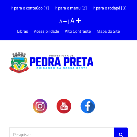
Ir para o conteúdo [1]
Ir para o menu [2]
Ir para o rodapé [3]
A
A
|
Libras
Acessibilidade
Alto Contraste
Mapa do Site