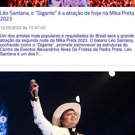
Léo Santana, o “Gigante” é a atração de hoje na Mika Preta
2023
12/05/2023 ás 10:47:00
Um dos artistas mais populares e requisitados do Brasil será a grande
atração da segunda noite da Mika Preta 2023. O baiano Léo Santana,
conhecido como o “Gigante”, promete estremecer as estruturas do
Centro de Eventos Alexandrina Alves De Freitas de Pedra Preta. Léo
Santana é um dos lí...