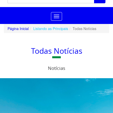
Toggle
navigation
Página Inicial
Listando as Principais
Todas Notícias
Todas Notícias
Notícias