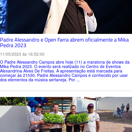
Padre Alessandro e Open Farra abrem oficialmente a Mika
Pedra 2023
11/05/2023 ás 16:52:00
O Padre Alessandro Campos abre hoje (11) a maratona de shows da
Mika Pedra 2023. O evento será realizado no Centro de Eventos
Alexandrina Alves De Freitas. A apresentação está marcada para
começar às 21h30. Padre Alessandro Campos é conhecido por usar
dos elementos da música sertaneja. Por ...