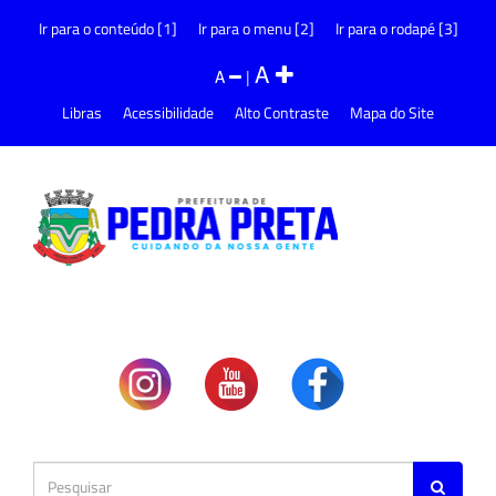
Ir para o conteúdo [1]
Ir para o menu [2]
Ir para o rodapé [3]
A
A
|
Libras
Acessibilidade
Alto Contraste
Mapa do Site