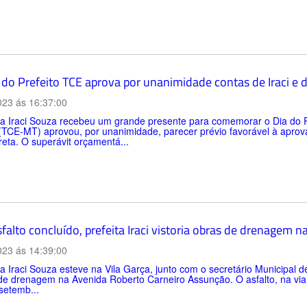
 do Prefeito TCE aprova por unanimidade contas de Iraci e 
023 ás 16:37:00
ta Iraci Souza recebeu um grande presente para comemorar o Dia do P
(TCE-MT) aprovou, por unanimidade, parecer prévio favorável à aprov
eta. O superávit orçamentá...
alto concluído, prefeita Iraci vistoria obras de drenagem n
023 ás 14:39:00
ta Iraci Souza esteve na Vila Garça, junto com o secretário Municipal d
de drenagem na Avenida Roberto Carneiro Assunção. O asfalto, na via 
setemb...