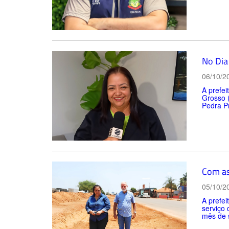
No Dia
06/10/2
A prefei
Grosso 
Pedra Pr
Com asf
05/10/2
A prefei
serviço 
mês de 