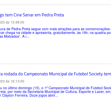
o tem Cine Senar em Pedra Preta
023 ás 13:48:00
itura de Pedra Preta segue com mais atrações para as comemorações 
ar chega na cidade e apresenta, gratuitamente, às 19h, na quadra polie
s Malvados”. A i...
ra rodada do Campeonato Municipal de Futebol Society tem 
023 ás 16:13:00
no último domingo (15), o 1º Campeonato Municipal de Futebol Society
eta, por meio da Secretaria Municipal de Cultura, Esporte e Lazer, e
 Clayton Ferreira. Doze jogos abrir...