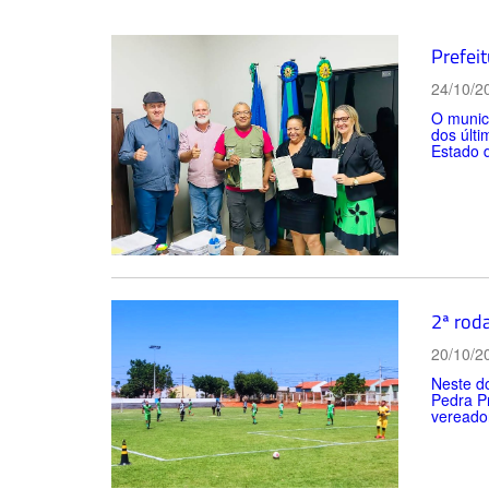
Prefeit
24/10/2
O municí
dos últi
Estado 
2ª rod
20/10/2
Neste do
Pedra Pr
vereador