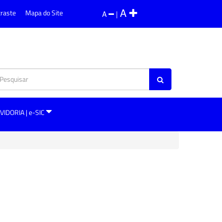
A
traste
Mapa do Site
A
|
VIDORIA | e-SIC