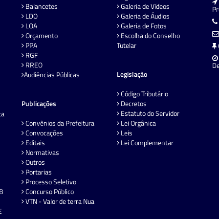
Balancetes
Galeria de Vídeos
P
LDO
Galeria de Áudios
LOA
Galeria de Fotos
Orçamento
Escolha do Conselho
PPA
Tutelar
RGF
RREO
De
Legislação
Audiências Públicas
Código Tributário
Publicações
Decretos
Estatuto do Servidor
ta
Convênios da Prefeitura
Lei Orgânica
Convocações
Leis
Editais
Lei Complementar
Normativas
Outros
Portarias
Processo Seletivo
EB
Concurso Público
VTN - Valor de terra Nua
E