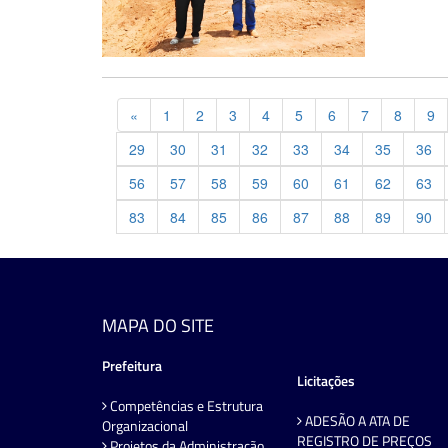
Previous
«
1
2
3
4
5
6
7
8
9
29
30
31
32
33
34
35
36
56
57
58
59
60
61
62
63
83
84
85
86
87
88
89
90
MAPA DO SITE
Prefeitura
Licitações
Competências e Estrutura
ADESÃO A ATA DE
Organizacional
REGISTRO DE PREÇOS
Projetos da Administração