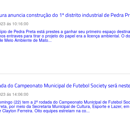
ura anuncia construção do 1º distrito industrial de Pedra P
023 ás 10:16:00
pio de Pedra Preta está prestes a ganhar seu primeiro espaço destina
mos entraves para tirar o projeto do papel era a licença ambiental. O d
de Meio Ambiente de Mato...
ada do Campeonato Municipal de Futebol Society será nes
023 ás 14:06:00
mingo (22) tem a 2ª rodada do Campeonato Municipal de Futebol Socie
eta, por meio da Secretaria Municipal de Cultura, Esporte e Lazer, e
 Clayton Ferreira. Oito equipes estreiam na co...