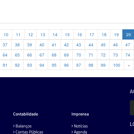
10
11
12
13
14
15
16
17
18
19
20
37
38
39
40
41
42
43
44
45
46
47
64
65
66
67
68
69
70
71
72
73
74
Pr
91
92
93
94
95
96
97
98
99
100
»
A
Contabilidade
Imprensa
L
Balanços
Notícias
Contas Públicas
Agenda