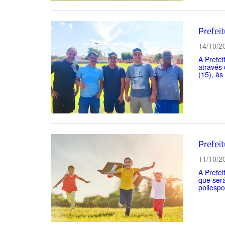
Prefei
14/10/2
A Prefei
através
(15), às
Prefei
11/10/2
A Prefei
que será
poliespor