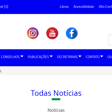
pé [3]
Libras
Acessibilidade
Alto Con
CONSELHOS
PUBLICAÇÕES
SECRETARIAS
CONTATO
OU
s
Todas Notícias
Notícias