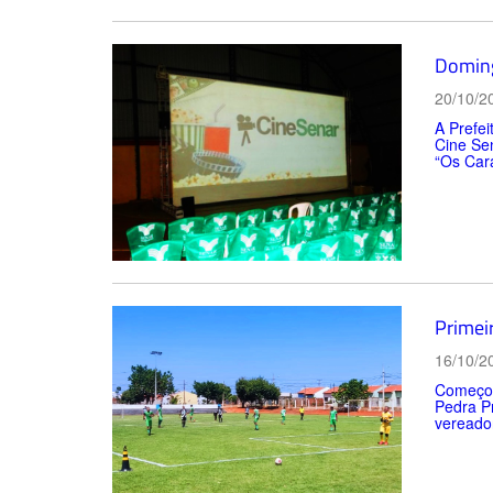
Doming
20/10/2
A Prefe
Cine Sen
“Os Cara
Primei
16/10/2
Começou 
Pedra Pr
vereador