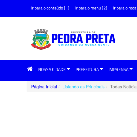
Ir para o conteúdo [1]
Ir para o menu [2]
Ir para o roda
NOSSA CIDADE
PREFEITURA
IMPRENSA
Página Inicial
Listando as Principais
Todas Notícia