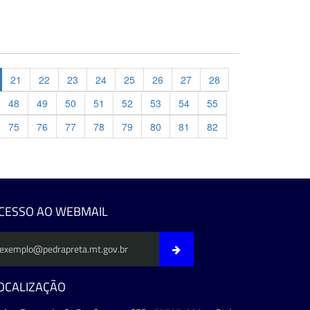
21
22
23
24
25
26
27
28
48
49
50
51
52
53
54
55
75
76
77
78
79
80
81
82
evious
CESSO AO WEBMAIL
OCALIZAÇÃO