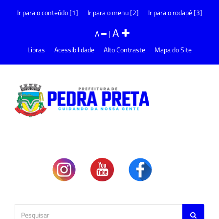
Ir para o conteúdo [1]
Ir para o menu [2]
Ir para o rodapé [3]
A
A
|
Libras
Acessibilidade
Alto Contraste
Mapa do Site