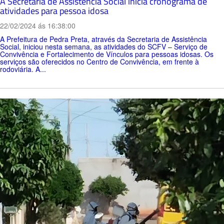
A Secretaria de Assistência Social inicia cronograma de
atividades para pessoa idosa
22/02/2024 ás 16:38:00
A Prefeitura de Pedra Preta, através da Secretaria de Assistência
Social, iniciou nesta semana, as atividades do SCFV – Serviço de
Convivência e Fortalecimento de Vínculos para pessoas idosas. Os
serviços são oferecidos no Centro de Convivência, em frente à
rodoviária. A...