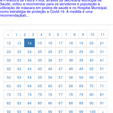
Saúde, voltou a recomendar para os servidores e população a
utilização de máscara em postos de saúde e no Hospital Municipal,
como estratégia de proteção a Covid-19. A medida é uma
recomendaç&ati...
Previous
«
1
2
3
4
5
6
7
8
9
10
11
12
13
14
15
16
17
18
19
20
21
22
23
24
25
26
27
28
29
30
31
32
33
34
35
36
37
38
39
40
41
42
43
44
45
46
47
48
49
50
51
52
53
54
55
56
57
58
59
60
61
62
63
64
65
66
67
68
69
70
71
72
73
74
75
76
77
78
79
80
81
82
83
84
85
86
87
88
89
90
91
Previ
92
93
94
95
96
97
98
99
100
»