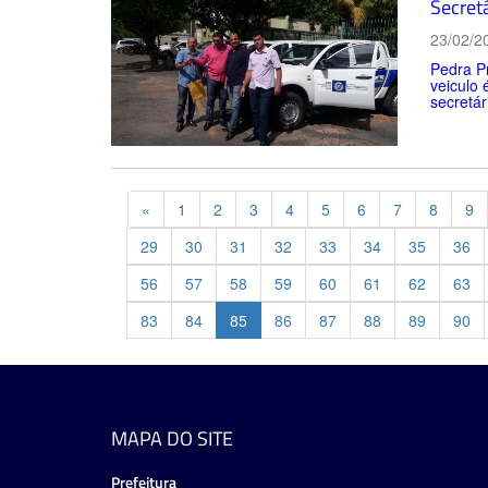
Secret
23/02/2
Pedra P
veiculo 
secretár
Previous
«
1
2
3
4
5
6
7
8
9
29
30
31
32
33
34
35
36
56
57
58
59
60
61
62
63
83
84
85
86
87
88
89
90
MAPA DO SITE
Prefeitura