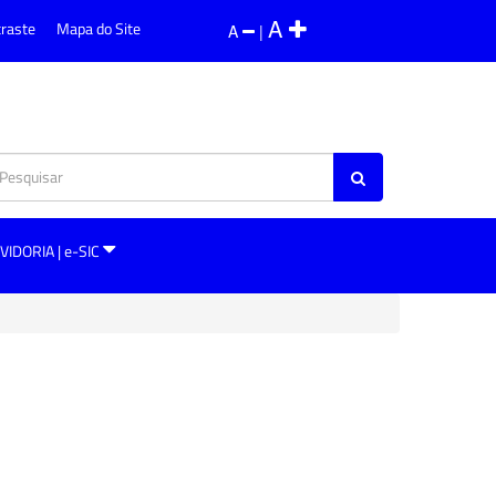
A
traste
Mapa do Site
A
|
VIDORIA | e-SIC