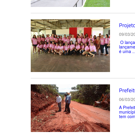
Projet
09/03/2
O lança
lançamen
é uma ..
Prefei
06/03/2
A Prefei
municíp
tem como