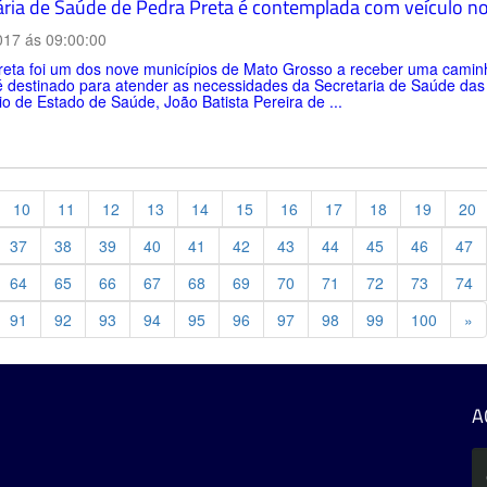
ária de Saúde de Pedra Preta é contemplada com veículo n
017 ás 09:00:00
reta foi um dos nove municípios de Mato Grosso a receber uma caminh
é destinado para atender as necessidades da Secretaria de Saúde das 
io de Estado de Saúde, João Batista Pereira de ...
10
11
12
13
14
15
16
17
18
19
20
37
38
39
40
41
42
43
44
45
46
47
64
65
66
67
68
69
70
71
72
73
74
Pr
91
92
93
94
95
96
97
98
99
100
»
A