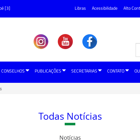
pé [3]
Libras
Acessibilidade
Alto Con
CONSELHOS
PUBLICAÇÕES
SECRETARIAS
CONTATO
OU
s
Todas Notícias
Notícias