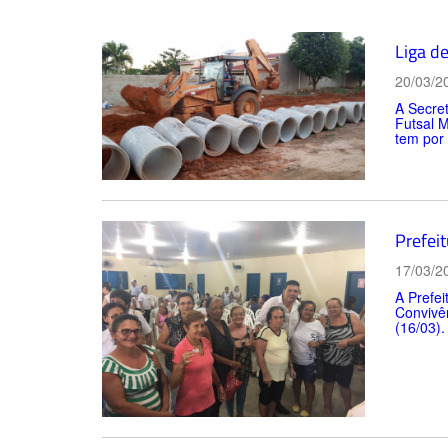
Liga d
20/03/2
A Secret
Futsal M
tem por o
Prefei
17/03/2
A Prefei
Convivên
(16/03).