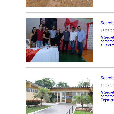
Secret
13/03/2
A Secret
comemora
à valori
Secret
10/03/2
A Secret
comemora
Copa 70,