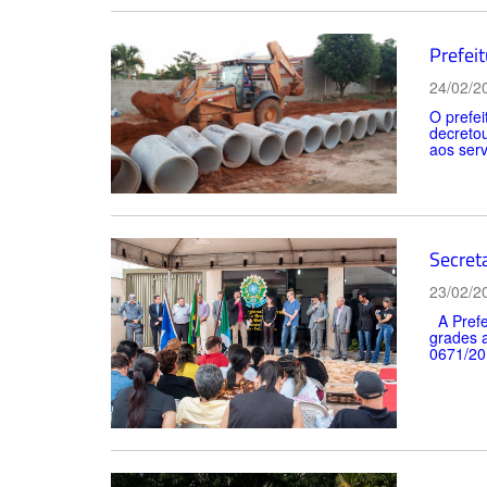
Prefeit
24/02/2
O prefei
decretou
aos serv
Secreta
23/02/2
A Prefei
grades a
0671/201