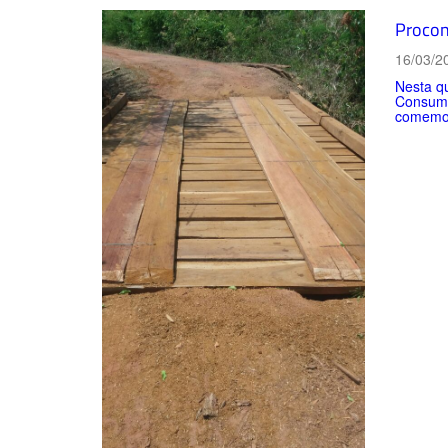
Procon
16/03/2
Nesta q
Consumi
comemor