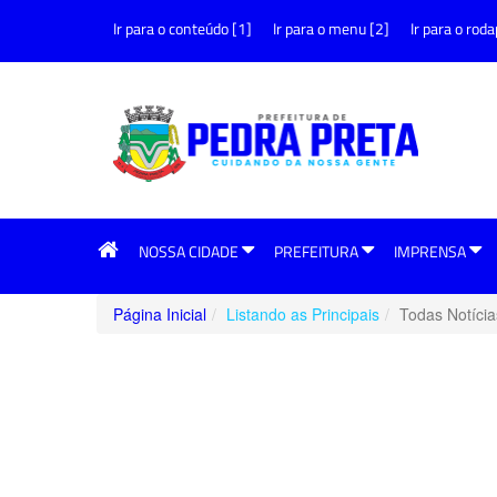
Ir para o conteúdo [1]
Ir para o menu [2]
Ir para o roda
NOSSA CIDADE
PREFEITURA
IMPRENSA
Página Inicial
Listando as Principais
Todas Notícia