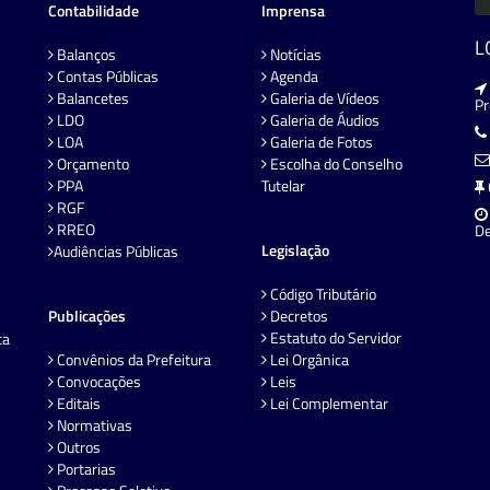
Contabilidade
Imprensa
L
Balanços
Notícias
Contas Públicas
Agenda
Balancetes
Galeria de Vídeos
P
LDO
Galeria de Áudios
LOA
Galeria de Fotos
Orçamento
Escolha do Conselho
PPA
Tutelar
RGF
RREO
De
Legislação
Audiências Públicas
Código Tributário
Publicações
Decretos
Estatuto do Servidor
ta
Convênios da Prefeitura
Lei Orgânica
Convocações
Leis
Editais
Lei Complementar
Normativas
Outros
Portarias