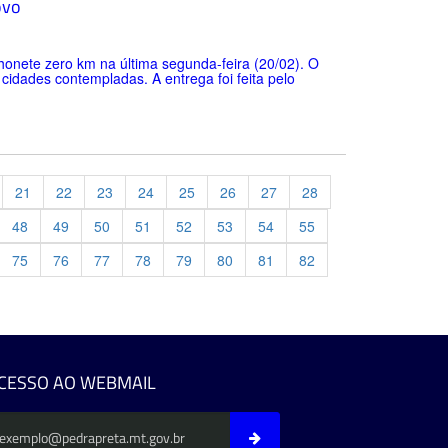
ovo
onete zero km na última segunda-feira (20/02). O
cidades contempladas. A entrega foi feita pelo
21
22
23
24
25
26
27
28
48
49
50
51
52
53
54
55
75
76
77
78
79
80
81
82
evious
CESSO AO WEBMAIL