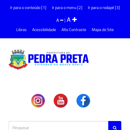
Ir para o conteúdo [1]
Ir para o menu [2]
Ir para o rodapé [3]
A
A
|
Libras
Acessibilidade
Alto Contraste
Mapa do Site