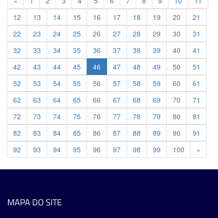
Previous
«
1
2
3
4
5
6
7
8
9
10
11
12
13
14
15
16
17
18
19
20
21
22
23
24
25
26
27
28
29
30
31
32
33
34
35
36
37
38
39
40
41
42
43
44
45
46
47
48
49
50
51
52
53
54
55
56
57
58
59
60
61
62
63
64
65
66
67
68
69
70
71
72
73
74
75
76
77
78
79
80
81
82
83
84
85
86
87
88
89
90
91
Previ
92
93
94
95
96
97
98
99
100
»
MAPA DO SITE