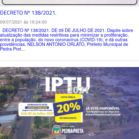
DECRETO Nº 138/2021.
09/07/2021 ás 19:24:00
DECRETO Nº 138/2021. DE 09 DE JULHO DE 2021. Dispõe sobre
atualização das medidas restritivas para minimizar a proliferação,
entre a população, do novo coronavírus (COVID-19), e dá outras
providências. NELSON ANTONIO ORLATO, Prefeito Municipal de
Pedra Pret...