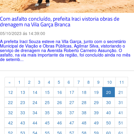
Com asfalto concluído, prefeita Iraci vistoria obras de
drenagem na Vila Garça Branca
05/10/2023 ás 14:39:00
A prefeita Iraci Souza esteve na Vila Garça, junto com o secretário
Municipal de Viação e Obras Públicas, Agilmar Silva, vistoriando o
serviço de drenagem na Avenida Roberto Carneiro Assunção. O
asfalto, na via mais importante da região, foi concluído ainda no mês
de setemb...
Previous
«
1
2
3
4
5
6
7
8
9
10
11
12
13
14
15
16
17
18
19
20
21
22
23
24
25
26
27
28
29
30
31
32
33
34
35
36
37
38
39
40
41
42
43
44
45
46
47
48
49
50
51
52
53
54
55
56
57
58
59
60
61