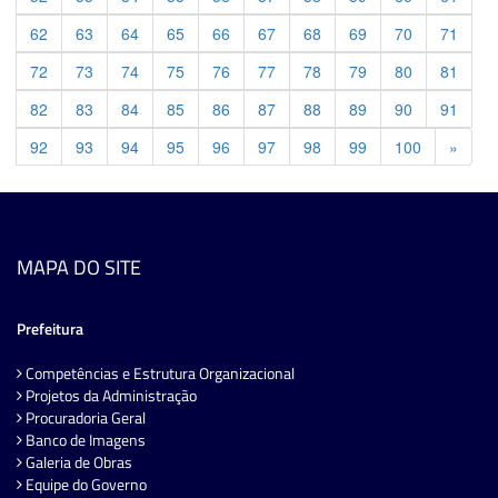
62
63
64
65
66
67
68
69
70
71
72
73
74
75
76
77
78
79
80
81
82
83
84
85
86
87
88
89
90
91
Previ
92
93
94
95
96
97
98
99
100
»
MAPA DO SITE
Prefeitura
Competências e Estrutura Organizacional
Projetos da Administração
Procuradoria Geral
Banco de Imagens
Galeria de Obras
Equipe do Governo