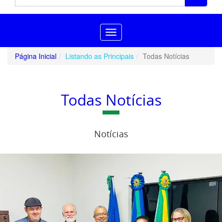
Toggle
navigation
Página Inicial
Listando as Principais
Todas Notícias
Todas Notícias
Notícias