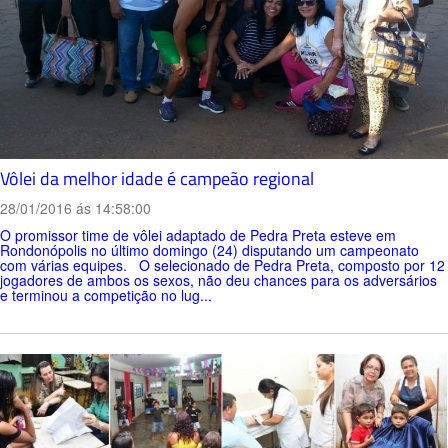
Vôlei da melhor idade é campeão regional
28/01/2016 ás 14:58:00
O promissor time de vôlei adaptado de Pedra Preta esteve em
Rondonópolis no último domingo (24) disputando um campeonato
com várias equipes. O selecionado de Pedra Preta, composto por 12
jogadores de ambos os sexos, não deu chances para os adversários
e terminou a competição no lug...