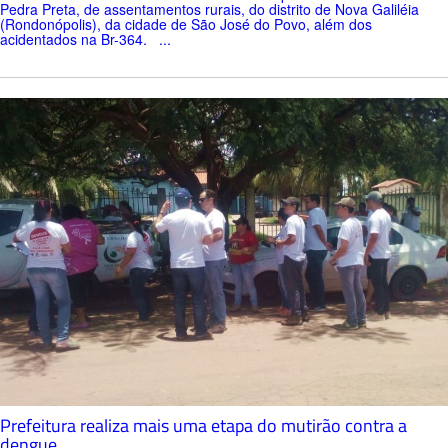
Pedra Preta, de assentamentos rurais, do distrito de Nova Galiléia
(Rondonópolis), da cidade de São José do Povo, além dos
acidentados na Br-364. ...
Prefeitura realiza mais uma etapa do mutirão contra a
dengue