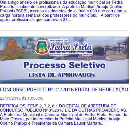
Um antigo anseio de profissionais da educação municipal de Pedra
Preta foi finalmente concretizado. A prefeita Mariledi Araújo Coelho
Philippi (PSDB), assinou os decretos de lei 008 e 009 que corrigem a
carga horária semanal dos professores do município. A partir de
agora profissionais que cumpriam 38...
CONCURSO PÚBLICO Nº 01/2016 EDITAL DE RETIFICAÇÃO
22/01/2016 ás 13:56:00
RETIFICA OS ITENS 2, 7.2, 8.1 DO EDITAL DE ABERTURA DO
CONCURSO PÚBLICO Nº 01/2016 I, E DÁ OUTRAS PROVIDÊNCIAS.
A Prefeitura Municipal e Câmara Municipal de Pedra Preta, Estado do
Mato Grosso, por intermédio da Prefeita Municipal Mariledi Araújo
Coelho Philippi e Presidente da Câmara Laudir Martare...