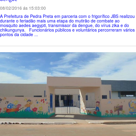
08/02/2016 ás 15:03:00
A Prefeitura de Pedra Preta em parceria com o frigorífico JBS realizou
durante o feriadão mais uma etapa do mutirão de combate ao
mosquito aedes aegypti, transmissor da dengue, do vírus zika e do
chikungunya. Funcionários públicos e voluntários percorreram vários
pontos da cidade ...