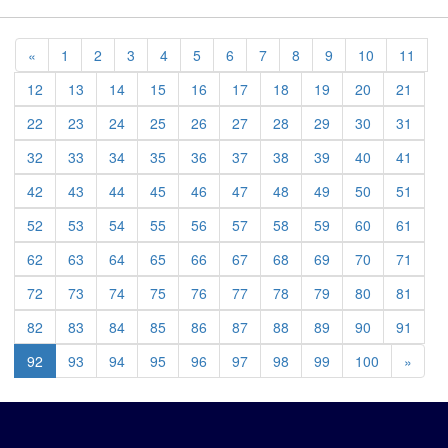
Previous
«
1
2
3
4
5
6
7
8
9
10
11
12
13
14
15
16
17
18
19
20
21
22
23
24
25
26
27
28
29
30
31
32
33
34
35
36
37
38
39
40
41
42
43
44
45
46
47
48
49
50
51
52
53
54
55
56
57
58
59
60
61
62
63
64
65
66
67
68
69
70
71
72
73
74
75
76
77
78
79
80
81
82
83
84
85
86
87
88
89
90
91
Previ
92
93
94
95
96
97
98
99
100
»