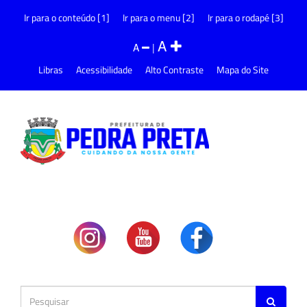
Ir para o conteúdo [1]
Ir para o menu [2]
Ir para o rodapé [3]
A
A
|
Libras
Acessibilidade
Alto Contraste
Mapa do Site