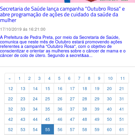
Secretaria de Saúde lança campanha "Outubro Rosa" e
abre programação de ações de cuidado da saúde da
mulher
17/10/2019 ás 16:21:00
A Prefeitura de Pedra Preta, por meio da Secretaria de Saúde,
comunica que neste mês de Outubro estará promovendo ações
referentes a campanha "Outubro Rosa", com o objetivo de
conscientizar e orientar as mulheres sobre o câncer de mama e o
câncer de colo de útero. Segundo a secret&aa...
Previous
«
1
2
3
4
5
6
7
8
9
10
11
12
13
14
15
16
17
18
19
20
21
22
23
24
25
26
27
28
29
30
31
32
33
34
35
36
37
38
39
40
41
42
43
44
45
46
47
48
49
50
51
52
53
54
55
56
57
58
59
60
61