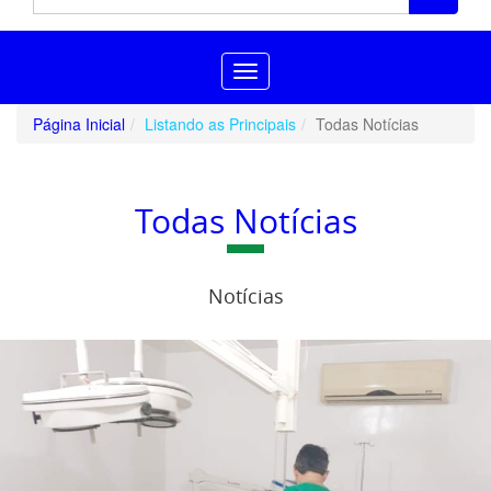
Toggle
navigation
Página Inicial
Listando as Principais
Todas Notícias
Todas Notícias
Notícias