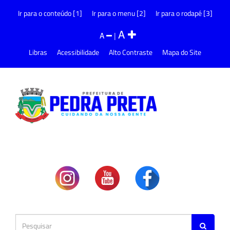
Ir para o conteúdo [1]
Ir para o menu [2]
Ir para o rodapé [3]
A
A
|
Libras
Acessibilidade
Alto Contraste
Mapa do Site