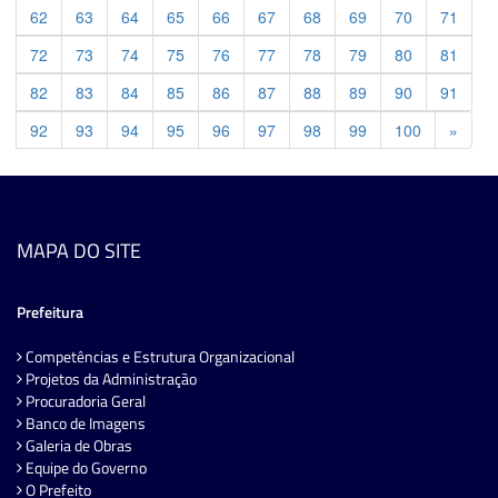
62
63
64
65
66
67
68
69
70
71
72
73
74
75
76
77
78
79
80
81
82
83
84
85
86
87
88
89
90
91
Previ
92
93
94
95
96
97
98
99
100
»
MAPA DO SITE
Prefeitura
Competências e Estrutura Organizacional
Projetos da Administração
Procuradoria Geral
Banco de Imagens
Galeria de Obras
Equipe do Governo
O Prefeito