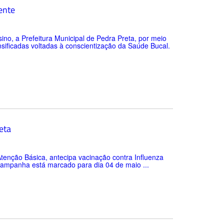
ente
no, a Prefeitura Municipal de Pedra Preta, por meio
nsificadas voltadas à conscientização da Saúde Bucal.
eta
enção Básica, antecipa vacinação contra Influenza
 campanha está marcado para dia 04 de maio ...