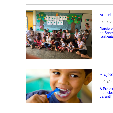
Secret
04/04/2
Dando co
da Secre
realizad
Projet
02/04/2
A Prefei
municipa
garantir 