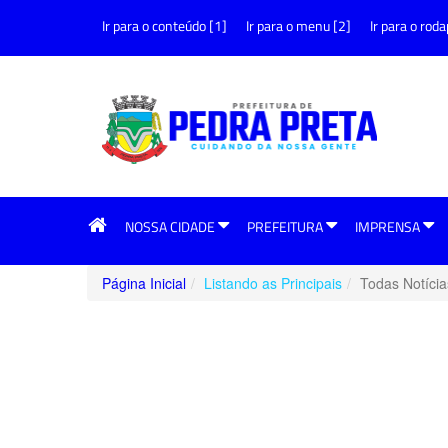
Ir para o conteúdo [1]
Ir para o menu [2]
Ir para o roda
NOSSA CIDADE
PREFEITURA
IMPRENSA
Página Inicial
Listando as Principais
Todas Notícia