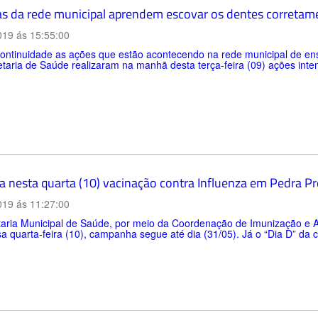
as da rede municipal aprendem escovar os dentes corretam
019 ás 15:55:00
ntinuidade as ações que estão acontecendo na rede municipal de ensi
taria de Saúde realizaram na manhã desta terça-feira (09) ações inte
 nesta quarta (10) vacinação contra Influenza em Pedra Pr
019 ás 11:27:00
aria Municipal de Saúde, por meio da Coordenação de Imunização e At
a quarta-feira (10), campanha segue até dia (31/05). Já o “Dia D” da