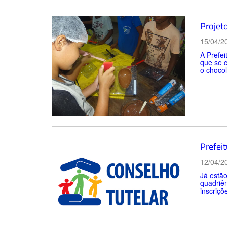
Projeto
15/04/2
A Prefei
que se 
o chocol
Prefeit
12/04/2
Já estão
quadriên
inscriçõ