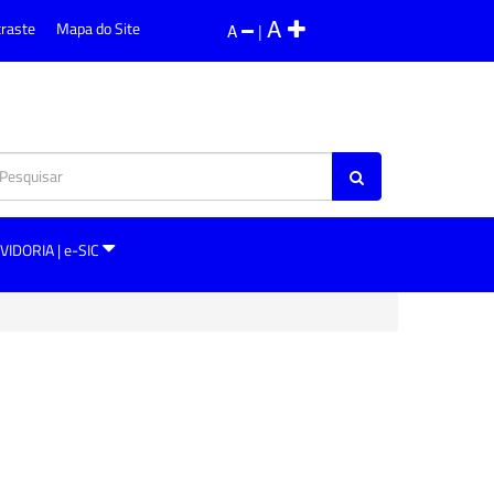
A
traste
Mapa do Site
A
|
VIDORIA | e-SIC