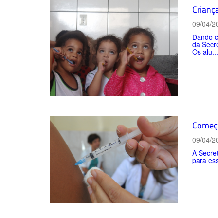
Crianç
09/04/2
Dando co
da Secre
Os alu...
Começa
09/04/2
A Secret
para ess