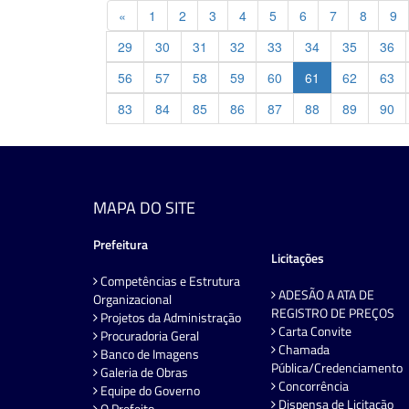
Previous
«
1
2
3
4
5
6
7
8
9
29
30
31
32
33
34
35
36
56
57
58
59
60
61
62
63
83
84
85
86
87
88
89
90
MAPA DO SITE
Prefeitura
Licitações
Competências e Estrutura
ADESÃO A ATA DE
Organizacional
REGISTRO DE PREÇOS
Projetos da Administração
Carta Convite
Procuradoria Geral
Chamada
Banco de Imagens
Pública/Credenciamento
Galeria de Obras
Concorrência
Equipe do Governo
Dispensa de Licitação
O Prefeito