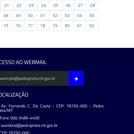
21
22
23
24
25
26
27
28
48
49
50
51
52
53
54
55
75
76
77
78
79
80
81
82
evious
CESSO AO WEBMAIL
OCALIZAÇÃO
Av. Fernando C. Da Costa - CEP: 78795-000 - Pedra
reta/MT
Fone: (66) 3486-4400
ouvidoria@pedrapreta.mt.gov.br
CEP: 78795-000