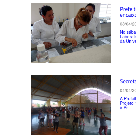
Prefei
encaix
08/04/2
No sábad
Laborató
da Unive
Secreta
04/04/2
A Prefei
Projeto 
à Pr...