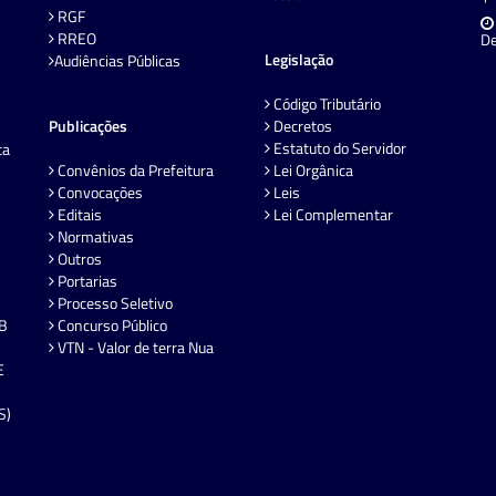
RGF
RREO
De
Legislação
Audiências Públicas
Código Tributário
Publicações
Decretos
Estatuto do Servidor
ta
Convênios da Prefeitura
Lei Orgânica
Convocações
Leis
Editais
Lei Complementar
Normativas
Outros
Portarias
Processo Seletivo
EB
Concurso Público
VTN - Valor de terra Nua
E
S)