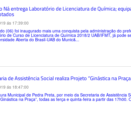
to Ná entrega Laboratório de Licenciatura de Química; equ
otados
019 ás 17:39:00
o (06) foi inaugurado mais uma conquista pela administração do prefe
rio de Curso de Licenciatura de Química 2018/2 UAB/IFMT, já pode ser
rsidade Aberta do Brasil-UAB do Munic&...
ria de Assistência Social realiza Projeto “Ginástica na Praça
019 ás 18:47:00
tura Municipal de Pedra Preta, por meio da Secretaria de Assistência 
“Ginástica na Praça”, todas as terça e quinta-feira a partir das 17h00.