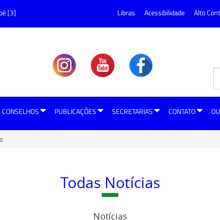
pé [3]
Libras
Acessibilidade
Alto Con
CONSELHOS
PUBLICAÇÕES
SECRETARIAS
CONTATO
OU
s
Todas Notícias
Notícias