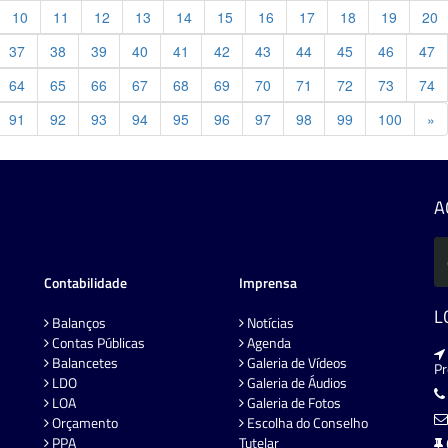
10
11
12
13
14
15
16
17
18
19
20
37
38
39
40
41
42
43
44
45
46
47
64
65
66
67
68
69
70
71
72
73
74
Pr
91
92
93
94
95
96
97
98
99
100
»
A
Contabilidade
Imprensa
L
Balanços
Notícias
Contas Públicas
Agenda
Balancetes
Galeria de Vídeos
P
LDO
Galeria de Áudios
LOA
Galeria de Fotos
Orçamento
Escolha do Conselho
PPA
Tutelar