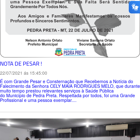
NOTA DE PESAR !
22/07/2021 ás 15:45:00
É com Grande Pesar e Consternação que Recebemos a Notícia do
Falecimento da Senhora CELY MAIA RODRIGUES MELO, que durante
muito tempo prestou relevantes serviços à Saúde Pública
do Município de Pedra Preta. Respeitada por todos, foi uma Grande
Profissional e uma pessoa exemplar....