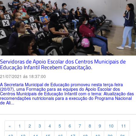
Servidoras de Apoio Escolar dos Centros Municipais de
Educação Infantil Recebem Capacitação.
21/07/2021 ás 18:37:00
A Secretaria Municipal de Educação promoveu nesta terça-feira
(20/07), uma Formação para as equipes do Apoio Escolar dos
Centros Municipais de Educação Infantil com o tema: Atualização das
recomendações nutricionais para a execução do Programa Nacional
de Ali...
Previous
«
1
2
3
4
5
6
7
8
9
10
11