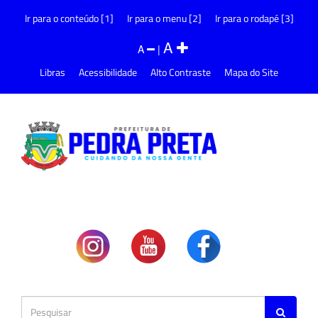
Ir para o conteúdo [1]
Ir para o menu [2]
Ir para o rodapé [3]
A
A
|
Libras
Acessibilidade
Alto Contraste
Mapa do Site