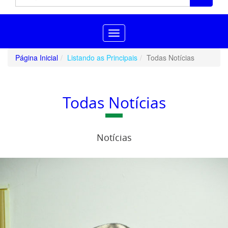
Toggle
navigation
Página Inicial
Listando as Principais
Todas Notícias
Todas Notícias
Notícias