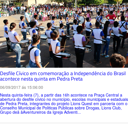
Desfile Cívico em comemoração a Independência do Brasil
acontece nesta quinta em Pedra Preta
06/09/2017 ás 15:06:00
Nesta quinta-feira (7), a partir das 16h acontece na Praça Central a
abertura do desfile cívico no município, escolas municipais e estaduais
de Pedra Preta, integrantes do projeto Lions Quest em parceria com o
Conselho Municipal de Politicas Públicas sobre Drogas, Lions Club,
Grupo deâ âAventureiros da Igreja Adventi...