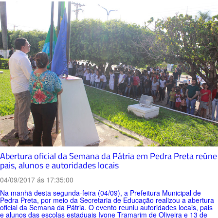
Abertura oficial da Semana da Pátria em Pedra Preta reúne
pais, alunos e autoridades locais
04/09/2017 ás 17:35:00
Na manhã desta segunda-feira (04/09), a Prefeitura Municipal de
Pedra Preta, por meio da Secretaria de Educação realizou a abertura
oficial da Semana da Pátria. O evento reuniu autoridades locais, pais
e alunos das escolas estaduais Ivone Tramarim de Oliveira e 13 de