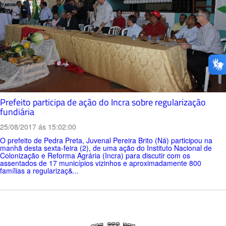
Prefeito participa de ação do Incra sobre regularização
fundiária
25/08/2017 ás 15:02:00
O prefeito de Pedra Preta, Juvenal Pereira Brito (Ná) participou na
manhã desta sexta-feira (2), de uma ação do Instituto Nacional de
Colonização e Reforma Agrária (Incra) para discutir com os
assentados de 17 municípios vizinhos e aproximadamente 800
famílias a regularizaç&...