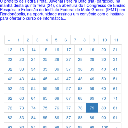
O prefeito de Pedra Preta, Juvenal Pereira Brito (Ná) participou na
manhã desta quinta-feira (24), da abertura do I Congresso de Ensino,
Pesquisa e Extensão do Instituto Federal de Mato Grosso (IFMT) em
Rondonópolis, na oportunidade assinou um convênio com o instituto
para ofertar o curso de informática...
Previous
«
1
2
3
4
5
6
7
8
9
10
11
12
13
14
15
16
17
18
19
20
21
22
23
24
25
26
27
28
29
30
31
32
33
34
35
36
37
38
39
40
41
42
43
44
45
46
47
48
49
50
51
52
53
54
55
56
57
58
59
60
61
62
63
64
65
66
67
68
69
70
71
72
73
74
75
76
77
78
79
80
81
82
83
84
85
86
87
88
89
90
91
Previ
92
93
94
95
96
97
98
99
100
»